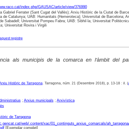
www.raco.cat/index.php/GAUSAC/article/view/376990
ca Gabriel Ferrater (Sant Cugat del Vallès); Arxiu Històric de la Ciutat de Barc
ca de Catalunya; UAB: Humanitats (Hemeroteca); Universitat de Barcelona; Ar
 de Sabadell; Universitat Pompeu Fabra; UAB: Sibhil·la; Universitat Politècnic
; Universitat Rovira i Virgili
aquest registre
ència als municipis de la comarca en l'àmbit del pat
: Arxiu Històric de Tarragona
. Tarragona, núm. 21 (Desembre 2018), p. 13-18 : il. (
dministratius
;
Arxius municipals
;
Arxivística
nès
stòric de Tarragona
ac.gencat.cat/web/.content/xac/01_continguts_arxius_comarcals/ah_tarragona/0
pdf
[Exemplar complet]