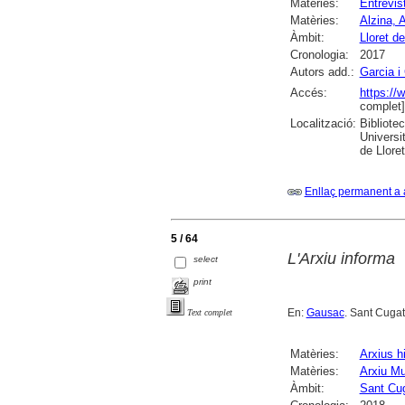
Matèries:
Entrevis
Matèries:
Alzina, 
Àmbit:
Lloret d
Cronologia:
2017
Autors add.:
Garcia i
Accés:
https://
complet]
Localització:
Bibliote
Universi
de Llore
Enllaç permanent a 
5 / 64
L'Arxiu informa
select
print
En:
Gausac
. Sant Cugat
Text complet
Matèries:
Arxius h
Matèries:
Arxiu Mu
Àmbit:
Sant Cug