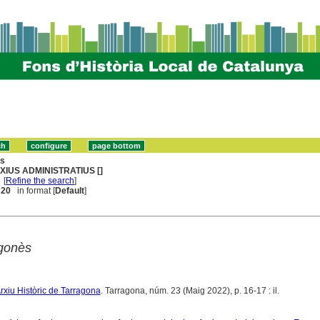
ns
XIUS ADMINISTRATIUS []
[
Refine the search
]
. 20
in format [
Default
]
agonès
 Arxiu Històric de Tarragona
. Tarragona, núm. 23 (Maig 2022), p. 16-17 : il.