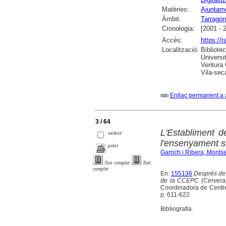
Matèries:
Ajuntam
Àmbit:
Tarrago
Cronologia:
[2001 - 
Accés:
https://
Localització:
Bibliote
Universit
Ventura 
Vila-sec
Enllaç permanent a 
3 / 64
L'Establiment d
select
l'ensenyament su
print
Garrich i Ribera, Montse
Text complet
Text
complet
En:
155136
Després de 
de la CCEPC (Cervera,
Coordinadora de Centres
p. 611-622
Bibliografia.