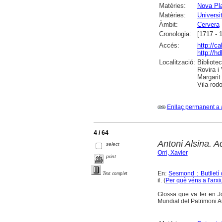
Matèries:
Nova Pl
Matèries:
Universi
Àmbit:
Cervera
Cronologia:
[1717 - 
Accés:
http://c
http://h
Localització:
Bibliote
Rovira i
Margarit
Vila-rod
Enllaç permanent a 
4 / 64
Antoni Alsina. A
select
Orri, Xavier
print
En:
Sesmond : Butlletí 
Text complet
il. (
Per què véns a l'arxi
Glossa que va fer en J
Mundial del Patrimoni A