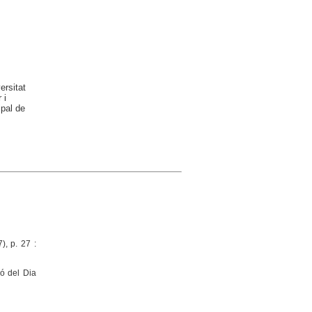
ersitat
 i
ipal de
), p. 27 :
ó del Dia