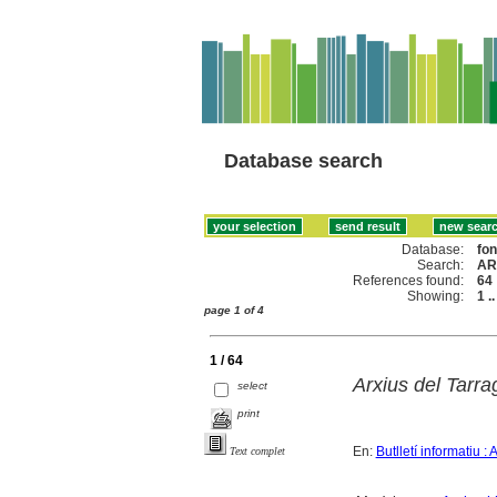
Database search
Database:
fo
Search:
AR
References found:
64
Showing:
1 .
page 1 of 4
1 / 64
Arxius del Tarr
select
print
En:
Butlletí informatiu :
Text complet