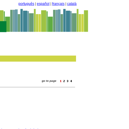
português
|
español
|
français
|
català
go to page