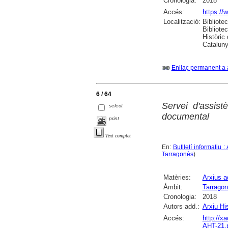
Cronologia:
2018
Accés:
https://
Localització:
Bibliote
Bibliote
Històric
Catalunya
Enllaç permanent a 
6 / 64
Servei d'assist
select
documental
print
Text complet
En:
Butlletí informatiu 
Tarragonès
)
Matèries:
Arxius a
Àmbit:
Tarrago
Cronologia:
2018
Autors add.:
Arxiu Hi
Accés:
http://x
AHT-21.