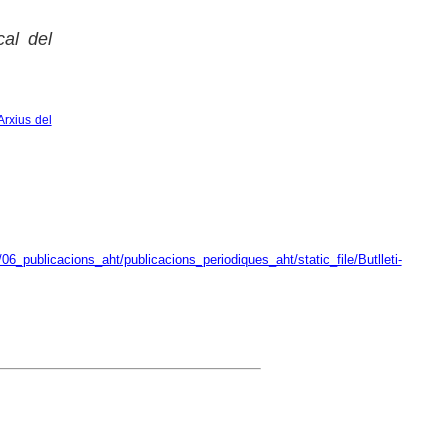
cal del
Arxius del
6_publicacions_aht/publicacions_periodiques_aht/static_file/Butlleti-