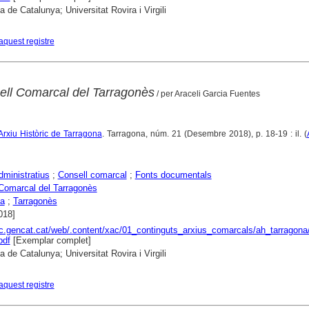
a de Catalunya; Universitat Rovira i Virgili
aquest registre
sell Comarcal del Tarragonès
/ per Araceli Garcia Fuentes
: Arxiu Històric de Tarragona
. Tarragona, núm. 21 (Desembre 2018), p. 18-19 : il. (
dministratius
;
Consell comarcal
;
Fonts documentals
Comarcal del Tarragonès
na
;
Tarragonès
018]
ac.gencat.cat/web/.content/xac/01_continguts_arxius_comarcals/ah_tarragona/0
pdf
[Exemplar complet]
a de Catalunya; Universitat Rovira i Virgili
aquest registre