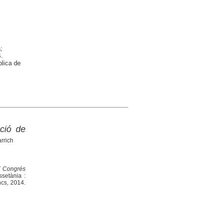
;
.
blica de
ació de
rrich
IX Congrés
ssetània :
ncs, 2014.