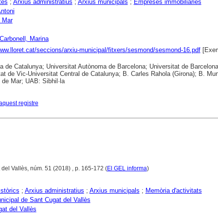
tes
;
Arxius administratius
;
Arxius municipals
;
Empreses immobiliàries
Antoni
e Mar
 Carbonell, Marina
www.lloret.cat/seccions/arxiu-municipal/fitxers/sesmond/sesmond-16.pdf
[Exem
ca de Catalunya; Universitat Autònoma de Barcelona; Universitat de Barcelona
tat de Vic-Universitat Central de Catalunya; B. Carles Rahola (Girona); B. Mun
t de Mar; UAB: Sibhil·la
aquest registre
 del Vallès, núm. 51 (2018) , p. 165-172 (
El GEL informa
)
istòrics
;
Arxius administratius
;
Arxius municipals
;
Memòria d'activitats
nicipal de Sant Cugat del Vallès
at del Vallès