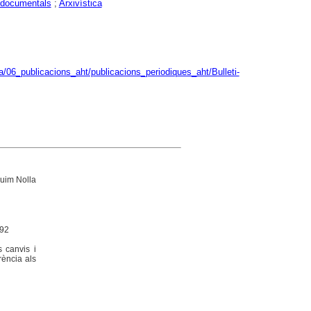
 documentals
;
Arxivística
/06_publicacions_aht/publicacions_periodiques_aht/Bulleti-
uim Nolla
-92
s canvis i
rència als