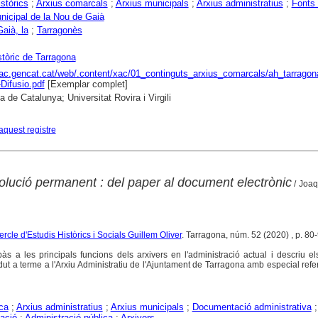
istòrics
;
Arxius comarcals
;
Arxius municipals
;
Arxius administratius
;
Fonts
nicipal de la Nou de Gaià
aià, la
;
Tarragonès
stòric de Tarragona
xac.gencat.cat/web/.content/xac/01_continguts_arxius_comarcals/ah_tarragona
Difusio.pdf
[Exemplar complet]
a de Catalunya; Universitat Rovira i Virgili
aquest registre
olució permanent : del paper al document electrònic
/ Joaq
ercle d'Estudis Històrics i Socials Guillem Oliver
. Tarragona, núm. 52 (2020) , p. 80
pàs a les principals funcions dels arxivers en l'administració actual i descriu el
ut a terme a l'Arxiu Administratiu de l'Ajuntament de Tarragona amb especial refe
ica
;
Arxius administratius
;
Arxius municipals
;
Documentació administrativa
;
zació
;
Administració pública
;
Arxivers