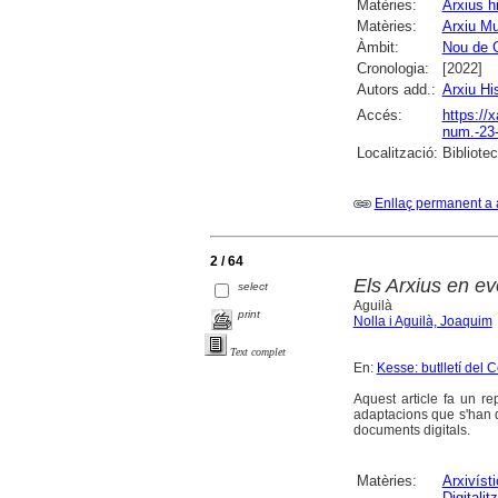
Matèries:
Arxius h
Matèries:
Arxiu Mu
Àmbit:
Nou de G
Cronologia:
[2022]
Autors add.:
Arxiu Hi
Accés:
https://
num.-23-
Localització:
Bibliotec
Enllaç permanent a 
2 / 64
Els Arxius en ev
select
Aguilà
print
Nolla i Aguilà, Joaquim
Text complet
En:
Kesse: butlletí del C
Aquest article fa un re
adaptacions que s'han d
documents digitals.
Matèries:
Arxivíst
Digitalit