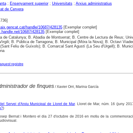
anta
;
Ensenyament superior
;
Universitats
;
Arxius administratius
tat de Cervera
1736]
alaix.gencat.cat/handle/10687/428135
[Exemplar complet]
dl.handle.net/10687/428135
[Exemplar complet]
ca de Catalunya; B. Abadia de Montserrat; B. Centre de Lectura de Reus; Univ
 Virgili; B. Pública de Tarragona; B. Municipal (Móra la Nova); B. Octavi Viader
 (Sant Feliu de Guíxols); B. Comarcal Sant Agustí (La Seu d'Urgell); B. Munic
ona
aquest registre
dministrador de finques
/ Xavier Orri, Marina García
del Servei d'Arxiu Municipal de Lloret de Mar
. Lloret de Mar, núm. 16 (juny 2017
u?
)
osep Bernat i Montero el dia 27 d'octubre de 2016 en motiu de la commemoraci
udiovisual.