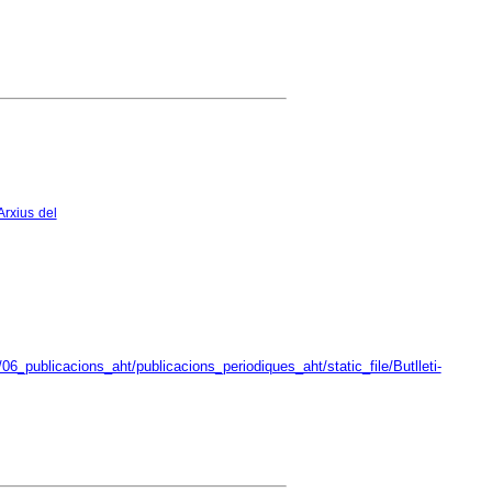
Arxius del
6_publicacions_aht/publicacions_periodiques_aht/static_file/Butlleti-