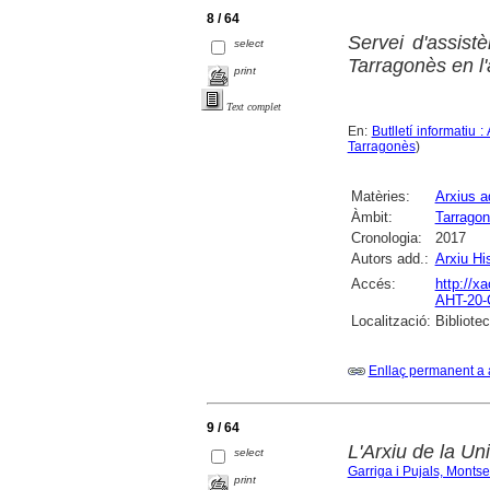
8 / 64
Servei d'assist
select
Tarragonès en l
print
Text complet
En:
Butlletí informatiu 
Tarragonès
)
Matèries:
Arxius a
Àmbit:
Tarrago
Cronologia:
2017
Autors add.:
Arxiu Hi
Accés:
http://x
AHT-20-
Localització:
Bibliotec
Enllaç permanent a 
9 / 64
L'Arxiu de la Univ
select
Garriga i Pujals, Montse
print