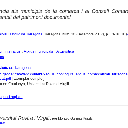
ència als municipis de la comarca i al Consell Comar
'àmbit del patrimoni documental
: Arxiu Històric de Tarragona
. Tarragona, núm. 20 (Desembre 2017), p. 13-18 : il. (
dministratius
;
Arxius municipals
;
Arxivística
nès
stòric de Tarragona
ac.gencat.cat/web/.content/xac/01_continguts_arxius_comarcals/ah_tarragona/0
Cat.pdf
[Exemplar complet]
a de Catalunya; Universitat Rovira i Virgili
aquest registre
ersitat Rovira i Virgili
/ per Montse Garriga Pujals
rrat