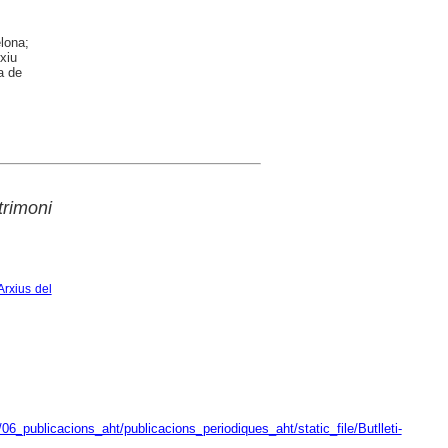
elona;
xiu
a de
rimoni
Arxius del
6_publicacions_aht/publicacions_periodiques_aht/static_file/Butlleti-