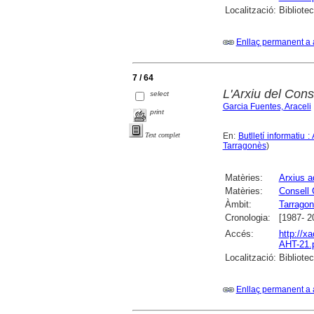
Localització:
Bibliotec
Enllaç permanent a 
7 / 64
L'Arxiu del Con
select
Garcia Fuentes, Araceli
print
En:
Butlletí informatiu 
Text complet
Tarragonès
)
Matèries:
Arxius a
Matèries:
Consell 
Àmbit:
Tarrago
Cronologia:
[1987- 2
Accés:
http://x
AHT-21.
Localització:
Bibliotec
Enllaç permanent a 