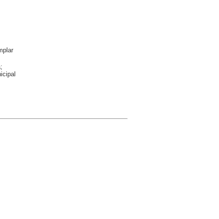
plar
;
icipal