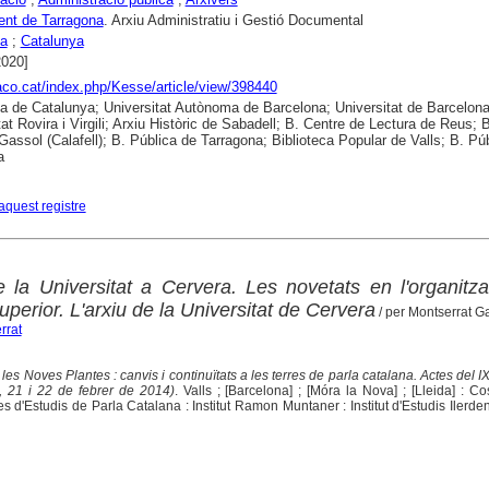
ent de Tarragona
. Arxiu Administratiu i Gestió Documental
na
;
Catalunya
2020]
raco.cat/index.php/Kesse/article/view/398440
ca de Catalunya; Universitat Autònoma de Barcelona; Universitat de Barcelona
at Rovira i Virgili; Arxiu Històric de Sabadell; B. Centre de Lectura de Reus; B
Gassol (Calafell); B. Pública de Tarragona; Biblioteca Popular de Valls; B. Pú
a
aquest registre
e la Universitat a Cervera. Les novetats en l'organitz
perior. L'arxiu de la Universitat de Cervera
/ per Montserrat Ga
rrat
les Noves Plantes : canvis i continuïtats a les terres de parla catalana. Actes del 
 21 i 22 de febrer de 2014)
. Valls ; [Barcelona] ; [Móra la Nova] ; [Lleida] : Co
 d'Estudis de Parla Catalana : Institut Ramon Muntaner : Institut d'Estudis Ilerde