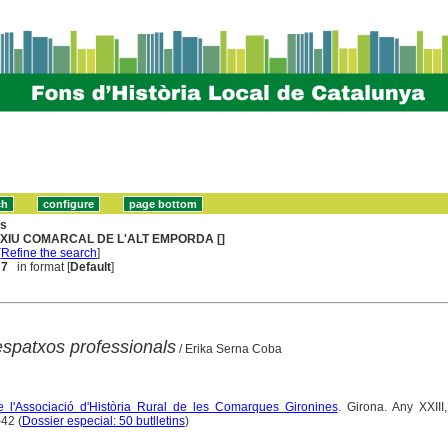
ns
XIU COMARCAL DE L'ALT EMPORDA []
[
Refine the search
]
 7
in format [
Default
]
espatxos professionals
/ Erika Serna Coba
 de l'Associació d'Història Rural de les Comarques Gironines
. Girona. Any XXIII
42 (
Dossier especial: 50 butlletins
)