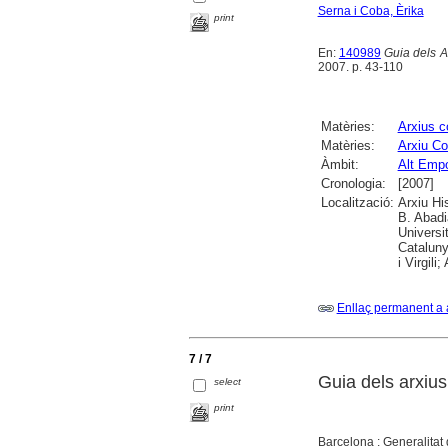
Serna i Coba, Èrika
print
En:
140989
Guia dels A
2007. p. 43-110
Matèries:
Arxius 
Matèries:
Arxiu Co
Àmbit:
Alt Emp
Cronologia:
[2007]
Localització:
Arxiu Hi
B. Abadi
Universi
Cataluny
i Virgili
Enllaç permanent a 
7 / 7
Guia dels arxius
select
print
Barcelona : Generalitat