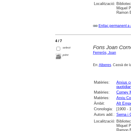
Localització:
Bibliote
Miquel P
Ramon Bo
Enllaç permanent a 
4 / 7
Fons Joan Corn
select
Ferrerós, Joan
print
En:
Alberes
. Cassà de la
Matèries:
Arxius 
quotidia
Matèries:
Corney M
Matèries:
Arxiu Co
Àmbit:
Alt Emp
Cronologia:
[1900 - 
Autors add.:
Serna i 
Localització:
Bibliote
Miquel P
Ramon Bo