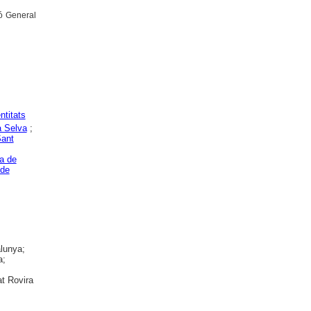
ió General
ntitats
a Selva
;
Sant
sa de
 de
alunya;
a;
at Rovira