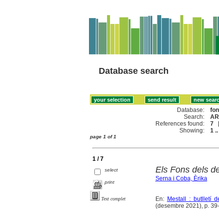
Database search
Database:
fo
Search:
AR
References found:
7
Showing:
1 ..
page 1 of 1
1 / 7
Els Fons dels d
select
Serna i Coba, Èrika
print
En:
Mestall : butlletí
Text complet
(desembre 2021), p. 39-