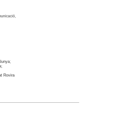
municació,
alunya;
a;
at Rovira