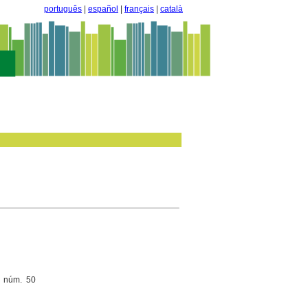
português
|
español
|
français
|
català
, núm. 50