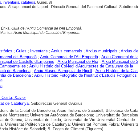
, inventaris, catàlegs
. Guies, 8)
ques. Al capdamunt de la port.: Direcció General del Patrimoni Cultural, Subdirecc
 Èrika.
Guia de l'Arxiu Comarcal de l'Alt Empordà.
 Marisa.
Arxiu Municipal de Castelló d'Empúries.
istòrics
;
Guies
;
Inventaris
;
Arxius comarcals
;
Arxius municipals
;
Arxius d'e
marcal del Berguedà
;
Arxiu Comarcal de l'Alt Empordà
;
Arxiu Comarcal de l
nicipal de Castelló d'Empúries
;
Arxiu Municipal de Flix
;
Arxiu Municipal de 
 Campsentelles
;
Arxiu Històric del Col·legi d'Arquitectes de Catalunya de la
ció de Barcelona
;
Arxiu-Museu Parroquial de Ripoll
;
Arxiu Històric de la Ca
rdia de Barcelona
;
Arxiu Històric Fotogràfic de l'Institut d'Estudis Fotogràfics
ya
ya
i Costa, Xavier
tat de Catalunya
. Subdirecció General d'Arxius
stòric de la Ciutat de Barcelona; Arxiu Històric de Sabadell; Biblioteca de Cat
a de Montserrat; Universitat Autònoma de Barcelona; Universitat de Barcelon
tat de Girona; Universitat de Lleida; Universitat de Vic-Universitat Central de
a; Universitat Politècnica de Catalunya; Universitat Pompeu Fabra; Universit
; Arxiu Històric de Sabadell; B. Fages de Climent (Figueres)