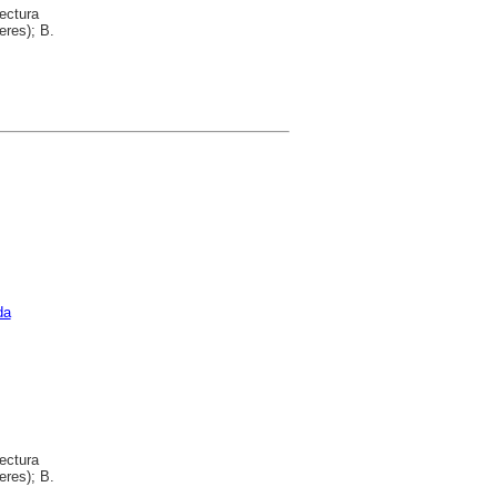
ectura
eres); B.
da
ectura
eres); B.