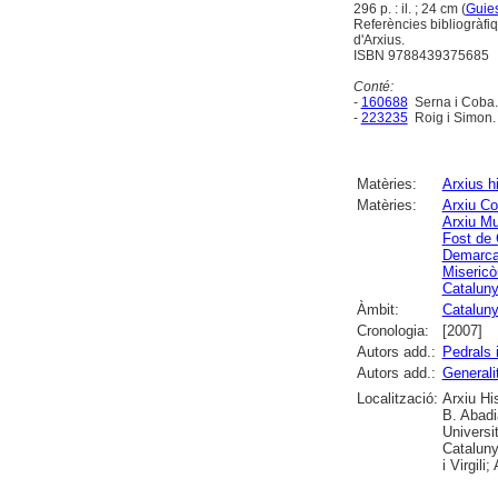
296 p. : il. ; 24 cm (
Guies
Referències bibliogràfi
d'Arxius.
ISBN 9788439375685
Conté:
-
160688
Serna i Coba.
-
223235
Roig i Simon.
Matèries:
Arxius h
Matèries:
Arxiu Co
Arxiu Mu
Fost de
Demarca
Misericò
Catalun
Àmbit:
Catalun
Cronologia:
[2007]
Autors add.:
Pedrals 
Autors add.:
Generali
Localització:
Arxiu Hi
B. Abadi
Universi
Cataluny
i Virgili