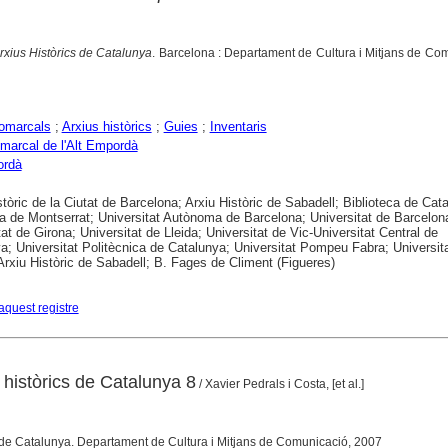
rxius Històrics de Catalunya
. Barcelona : Departament de Cultura i Mitjans de Co
comarcals
;
Arxius històrics
;
Guies
;
Inventaris
marcal de l'Alt Empordà
ordà
stòric de la Ciutat de Barcelona; Arxiu Històric de Sabadell; Biblioteca de Cat
a de Montserrat; Universitat Autònoma de Barcelona; Universitat de Barcelon
tat de Girona; Universitat de Lleida; Universitat de Vic-Universitat Central de
a; Universitat Politècnica de Catalunya; Universitat Pompeu Fabra; Universit
; Arxiu Històric de Sabadell; B. Fages de Climent (Figueres)
aquest registre
 històrics de Catalunya 8
/ Xavier Pedrals i Costa, [et al.]
 de Catalunya. Departament de Cultura i Mitjans de Comunicació, 2007