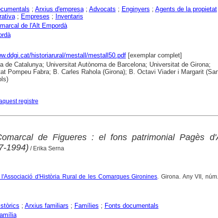
ocumentals
;
Arxius d'empresa
;
Advocats
;
Enginyers
;
Agents de la propietat
rativa
;
Empreses
;
Inventaris
marcal de l'Alt Empordà
ordà
ww.ddgi.cat/historiarural/mestall/mestall50.pdf
[exemplar complet]
ca de Catalunya; Universitat Autònoma de Barcelona; Universitat de Girona;
tat Pompeu Fabra; B. Carles Rahola (Girona); B. Octavi Viader i Margarit (San
ls)
aquest registre
 Comarcal de Figueres : el fons patrimonial Pagès d'
7-1994)
/ Erika Serna
de l'Associació d'Història Rural de les Comarques Gironines
. Girona. Any VII, núm
istòrics
;
Arxius familiars
;
Famílies
;
Fonts documentals
amília