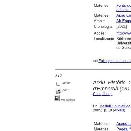
Matèries:
Fonts d
administ
Matèries:
Arxiu Co
Àmbit:
Alt Emp
Cronologia:
[2021]
Accés:
http://w
Localització:
Bibliote
Universi
de Guíxo
Enllaç permanent a 
2 / 7
Arxiu Històric
select
d'Empordà (131
print
Colis, Josep
Text complet
En:
Mestall : butlletí 
2005), p. 19 (
Arxius
)
Matèries:
Arxius h
Matèries:
Pagès, f