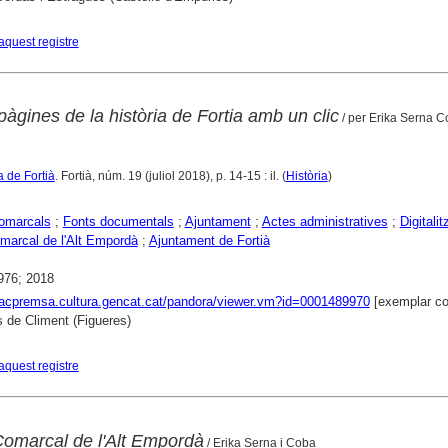
aquest registre
pàgines de la història de Fortia amb un clic
/ per Erika Serna 
ta de Fortià
. Fortià, núm. 19 (juliol 2018), p. 14-15 : il. (
Història
)
comarcals
;
Fonts documentals
;
Ajuntament
;
Actes administratives
;
Digitalit
marcal de l'Alt Empordà
;
Ajuntament de Fortià
976; 2018
xacpremsa.cultura.gencat.cat/pandora/viewer.vm?id=0001489970
[exemplar co
 de Climent (Figueres)
aquest registre
Comarcal de l'Alt Empordà
/ Erika Serna i Coba