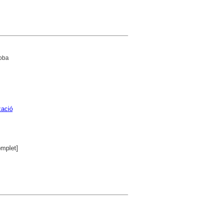
Coba
zació
mplet]