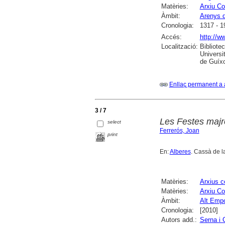
Matèries:
Arxiu Co
Àmbit:
Arenys 
Cronologia:
1317 - 1
Accés:
http://w
Localització:
Bibliote
Universi
de Guíxo
Enllaç permanent a 
3 / 7
Les Festes majr
select
Ferrerós, Joan
print
En:
Alberes
. Cassà de la
Matèries:
Arxius 
Matèries:
Arxiu Co
Àmbit:
Alt Emp
Cronologia:
[2010]
Autors add.:
Serna i 