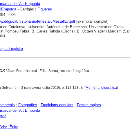
marcal de l'Alt Empordà
d'Empordà
- Garrigàs ;
Figueres
994; 2004
ww.ddgi.cat/historiarural/mestall/Mestall17.pdf
[exemplar complet]
ca de Catalunya; Universitat Autònoma de Barcelona; Universitat de Girona;
tat Pompeu Fabra; B. Carles Rahola (Girona); B. Octavi Viader i Margarit (San
ls)
aquest registre
os
/ Joan Ferrerós, text ; Erika Serna, recerca fotogràfica
 Selva, núm. 3 (primavera-estiu 2010), p. 112-113 : il. (
Memòria fotogràfica
)
comarcals
;
Fotografies
;
Tradicions populars
;
Festes majors
marcal de l'Alt Empordà
ordà
Coba, Èrika