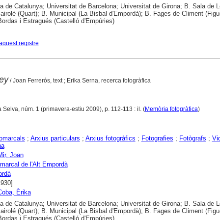
ca de Catalunya; Universitat de Barcelona; Universitat de Girona; B. Sala de L
airolé (Quart); B. Municipal (La Bisbal d'Empordà); B. Fages de Climent (Figu
rdas i Estragués (Castelló d'Empúries)
aquest registre
ey
/ Joan Ferrerós, text ; Erika Serna, recerca fotogràfica
 Selva, núm. 1 (primavera-estiu 2009), p. 112-113 : il. (
Memòria fotogràfica
)
comarcals
;
Arxius particulars
;
Arxius fotogràfics
;
Fotografies
;
Fotògrafs
;
Vi
na
ir, Joan
marcal de l'Alt Empordà
ordà
1930]
Coba, Èrika
ca de Catalunya; Universitat de Barcelona; Universitat de Girona; B. Sala de L
airolé (Quart); B. Municipal (La Bisbal d'Empordà); B. Fages de Climent (Figu
rdas i Estragués (Castelló d'Empúries)