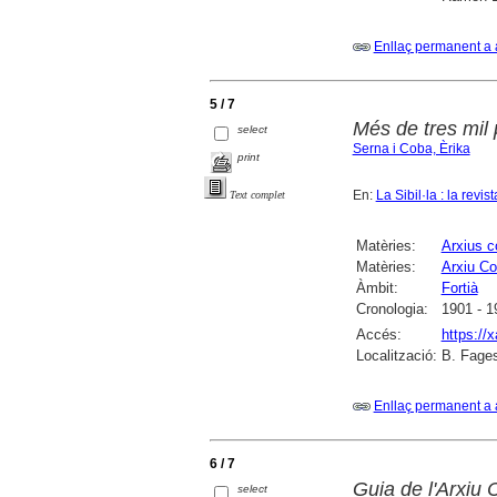
Enllaç permanent a 
5 / 7
Més de tres mil 
select
Serna i Coba, Èrika
print
En:
La Sibil·la : la revis
Text complet
Matèries:
Arxius 
Matèries:
Arxiu Co
Àmbit:
Fortià
Cronologia:
1901 - 1
Accés:
https://
Localització:
B. Fages
Enllaç permanent a 
6 / 7
Guia de l'Arxiu 
select