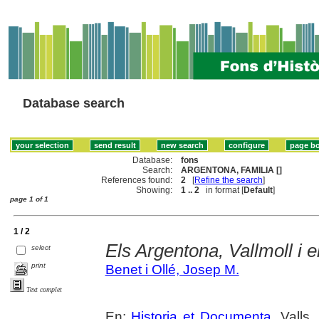
Database search
Database:
fons
Search:
ARGENTONA, FAMILIA []
References found:
2
[
Refine the search
]
Showing:
1 .. 2
in format [
Default
]
page 1 of 1
1 / 2
Els Argentona, Vallmoll i 
select
print
Benet i Ollé, Josep M.
Text complet
En:
Historia et Documenta
. Valls