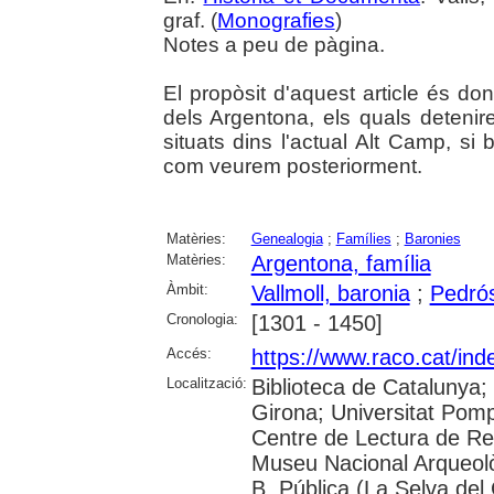
graf. (
Monografies
)
Notes a peu de pàgina.
El propòsit d'aquest article és do
dels Argentona, els quals deteni
situats dins l'actual Alt Camp, si
com veurem posteriorment.
Matèries:
Genealogia
;
Famílies
;
Baronies
Matèries:
Argentona, família
Àmbit:
Vallmoll, baronia
;
Pedrós
Cronologia:
[1301 - 1450]
Accés:
https://www.raco.cat/ind
Localització:
Biblioteca de Catalunya; 
Girona; Universitat Pompe
Centre de Lectura de Re
Museu Nacional Arqueolò
B. Pública (La Selva del