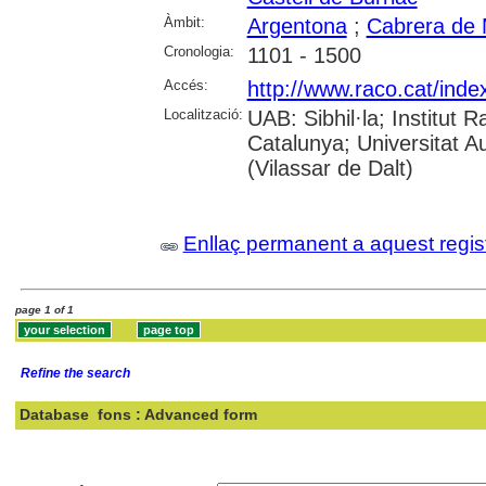
Àmbit:
Argentona
;
Cabrera de
Cronologia:
1101 - 1500
Accés:
http://www.raco.cat/inde
Localització:
UAB: Sibhil·la; Institut
Catalunya; Universitat 
(Vilassar de Dalt)
Enllaç permanent a aquest regis
page 1 of 1
Refine the search
Database
fons : Advanced form
Search: