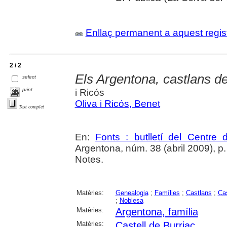
Enllaç permanent a aquest regis
2 / 2
Els Argentona, castlans de
select
print
i Ricós
Oliva i Ricós, Benet
Text complet
En:
Fonts : butlletí del Centre 
Argentona, núm. 38 (abril 2009), p. 17
Notes.
Matèries:
Genealogia
;
Famílies
;
Castlans
;
Cas
;
Noblesa
Matèries:
Argentona, família
Matèries:
Castell de Burriac