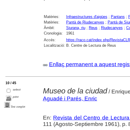
Matèries:
Infraestructures d'aigües
;
Pantans
;
P
Matèries:
Pantà de Riudecanyes
;
Pantà de Siu
Àmbit:
Siurana, riu
;
Reus
;
Riudecanyes
;
Co
Cronologia:
1961
Accés:
https://raco.cat/index.php/RevistaCLR
Localització:
B. Centre de Lectura de Reus
Enllaç permanent a aquest regis
10 / 45
Museo de la ciudad
select
/ Enriqu
print
Aguadé i Parés, Enric
Text complet
En:
Revista del Centro de Lectur
111 (Agosto-Septiembre 1961), p. 