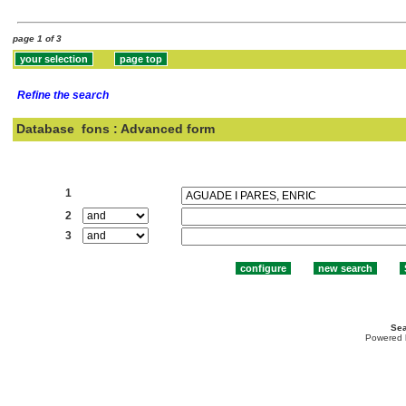
page 1 of 3
Refine the search
Database
fons : Advanced form
Search:
1
2
3
Sea
Powered