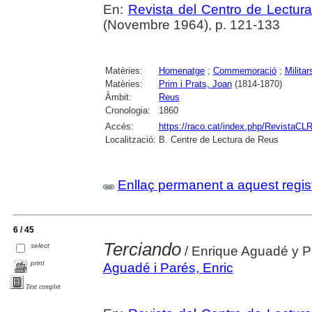
En:
Revista del Centro de Lectur
(Novembre 1964), p. 121-133
Matèries:
Homenatge
;
Commemoració
;
Militar
Matèries:
Prim i Prats, Joan
(1814-1870)
Àmbit:
Reus
Cronologia:
1860
Accés:
https://raco.cat/index.php/RevistaCLR
Localització:
B. Centre de Lectura de Reus
Enllaç permanent a aquest regis
6 / 45
Terciando
select
/ Enrique Aguadé y P
print
Aguadé i Parés, Enric
Text complet