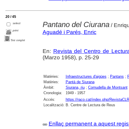
20 / 45
Pantano del Ciurana
select
/ Enriq
print
Aguadé i Parés, Enric
Text complet
En:
Revista del Centro de Lectu
(Marzo 1958), p. 25-29
Matèries:
Infraestructures d'aigües
;
Pantans
;
Matèries:
Pantà de Siurana
Àmbit:
Siurana, riu
;
Cornudella de Montsant
Cronologia:
1949 - 1957
Accés:
https://raco.cat/index.php/RevistaCLR
Localització:
B. Centre de Lectura de Reus
Enllaç permanent a aquest regis