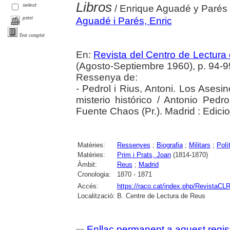
Libros
select
/ Enrique Aguadé y Parés
print
Aguadé i Parés, Enric
Text complet
En:
Revista del Centro de Lectura
(Agosto-Septiembre 1960), p. 94-9
Ressenya de:
- Pedrol i Rius, Antoni. Los Asesi
misterio histórico / Antonio Pedr
Fuente Chaos (Pr.). Madrid : Edic
Matèries:
Ressenyes
;
Biografia
;
Militars
;
Polí
Matèries:
Prim i Prats, Joan
(1814-1870)
Àmbit:
Reus
;
Madrid
Cronologia:
1870 - 1871
Accés:
https://raco.cat/index.php/RevistaCLR
Localització:
B. Centre de Lectura de Reus
Enllaç permanent a aquest regis