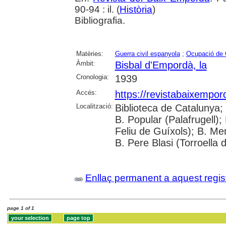
90-94 : il. (
Història
)
Bibliografia.
Matèries:
Guerra civil espanyola
;
Ocupació de 
Àmbit:
Bisbal d'Empordà, la
Cronologia:
1939
Accés:
https://revistabaixempo
Localització:
Biblioteca de Catalunya;
B. Popular (Palafrugell);
Feliu de Guíxols); B. Me
B. Pere Blasi (Torroella 
Enllaç permanent a aquest regis
page 1 of 1