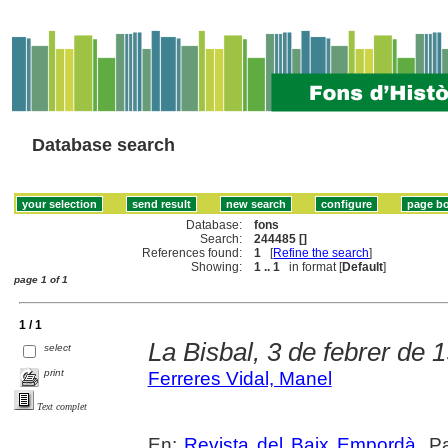
Database search
Database:
fons
Search:
244485 []
References found:
1
[
Refine the search
]
Showing:
1 .. 1
in format [
Default
]
page 1 of 1
1 / 1
La Bisbal, 3 de febrer de 
select
print
Ferreres Vidal, Manel
Text complet
En:
Revista del Baix Empordà
. P