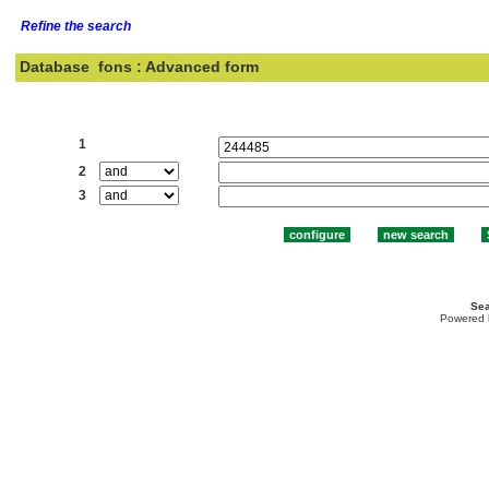
Refine the search
Database
fons : Advanced form
Search:
1
2
3
Sea
Powered