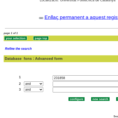
Localització:
Universitat Politècnica de Catalunya
Enllaç permanent a aquest regis
page 1 of 1
Refine the search
Database
fons : Advanced form
Search:
1
2
3
Sea