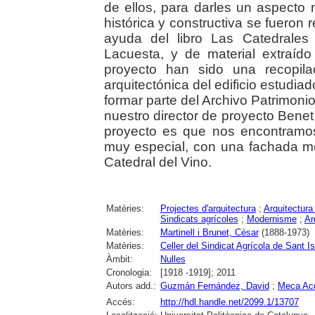
de ellos, para darles un aspecto 
histórica y constructiva se fueron 
ayuda del libro Las Catedrales
Lacuesta, y de material extraído
proyecto han sido una recopila
arquitectónica del edificio estudi
formar parte del Archivo Patrimoni
nuestro director de proyecto Benet
proyecto es que nos encontramos 
muy especial, con una fachada mo
Catedral del Vino.
Matèries:
Projectes d'arquitectura
;
Arquitectura 
Sindicats agrícoles
;
Modernisme
;
Ar
Matèries:
Martinell i Brunet, Cèsar
(1888-1973)
Matèries:
Celler del Sindicat Agrícola de Sant Is
Àmbit:
Nulles
Cronologia:
[1918 -1919]; 2011
Autors add.:
Guzmán Fernández, David
;
Meca Aco
Accés:
http://hdl.handle.net/2099.1/13707