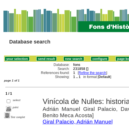
Database search
Database:
fons
Search:
231858 []
References found:
1
[
Refine the search
]
Showing:
1 .. 1
in format [
Default
]
page 1 of 1
1 / 1
Vinícola de Nulles: histori
select
print
Adrián Manuel Giral Palacio, Da
Benito Meca Acosta]
Text complet
Giral Palacio, Adrián Manuel