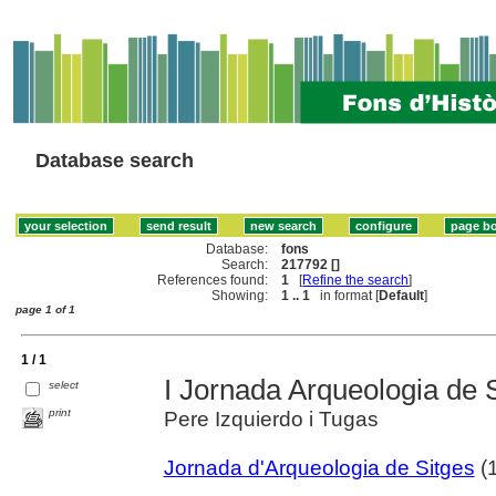
Database search
Database:
fons
Search:
217792 []
References found:
1
[
Refine the search
]
Showing:
1 .. 1
in format [
Default
]
page 1 of 1
1 / 1
I Jornada Arqueologia de S
select
print
Pere Izquierdo i Tugas
Jornada d'Arqueologia de Sitges
(1