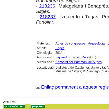
Rocamora de Sitges.
-
218236
Malagelada i Benaprés.
Sitges.
-
218237
Izquierdo i Tugas. Pe
Fonollar.
Matèries:
Actes de congressos
;
Arqueologia
;
E
Àmbit:
Sitges
Cronologia:
2014
Autors add.:
Izquierdo i Tugas, Pere
(Ed.)
Autors add.:
Consorci del Patrimoni de Sitges
Localització:
Biblioteca de Catalunya; Universitat
Museus de Sitges; B. Santiago Rusiño
Enllaç permanent a aquest regis
page 1 of 1