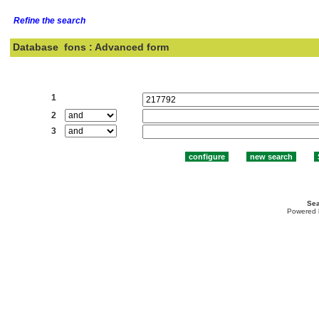
Refine the search
Database
fons : Advanced form
Search:
1
2
3
Sea
Powered