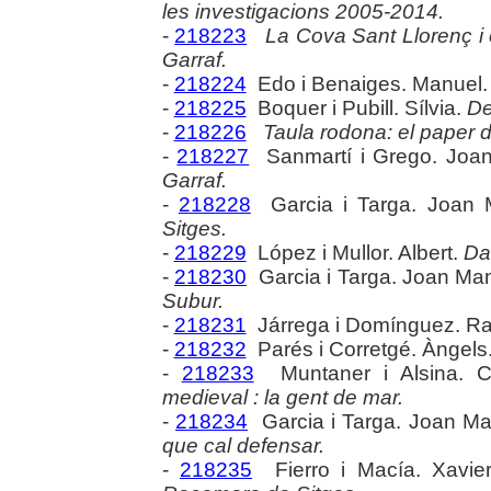
les investigacions 2005-2014.
-
218223
La Cova Sant Llorenç i e
Garraf.
-
218224
Edo i Benaiges. Manuel
-
218225
Boquer i Pubill. Sílvia.
De
-
218226
Taula rodona: el paper de
-
218227
Sanmartí i Grego. Joa
Garraf.
-
218228
Garcia i Targa. Joan 
Sitges.
-
218229
López i Mullor. Albert.
Dar
-
218230
Garcia i Targa. Joan Ma
Subur.
-
218231
Járrega i Domínguez. R
-
218232
Parés i Corretgé. Àngels
-
218233
Muntaner i Alsina. 
medieval : la gent de mar.
-
218234
Garcia i Targa. Joan M
que cal defensar.
-
218235
Fierro i Macía. Xavie