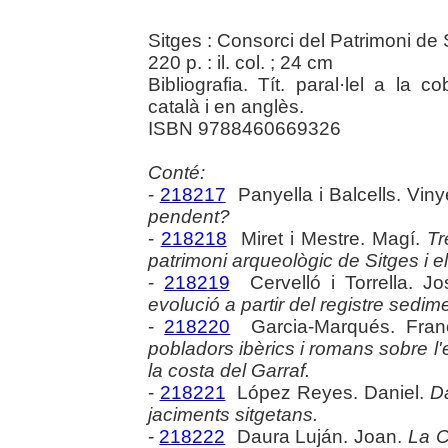
Sitges : Consorci del Patrimoni de 
220 p. : il. col. ; 24 cm
Bibliografia. Tít. paral·lel a la 
català i en anglès.
ISBN 9788460669326
Conté:
-
218217
Panyella i Balcells. Viny
pendent?
-
218218
Miret i Mestre. Magí.
Tr
patrimoni arqueològic de Sitges i el
-
218219
Cervelló i Torrella. J
evolució a partir del registre sedime
-
218220
Garcia-Marqués. Fran
pobladors ibèrics i romans sobre l'
la costa del Garraf.
-
218221
López Reyes. Daniel.
Da
jaciments sitgetans.
-
218222
Daura Luján. Joan.
La C