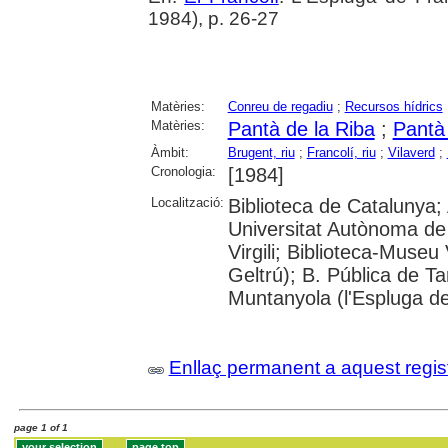
1984), p. 26-27
Matèries:
Conreu de regadiu
;
Recursos hídrics
Matèries:
Pantà de la Riba
;
Pantà
Àmbit:
Brugent, riu
;
Francolí, riu
;
Vilaverd
;
Cronologia:
[1984]
Localització:
Biblioteca de Catalunya;
Universitat Autònoma de 
Virgili; Biblioteca-Museu 
Geltrú); B. Pública de 
Muntanyola (l'Espluga de
Enllaç permanent a aquest regis
page 1 of 1