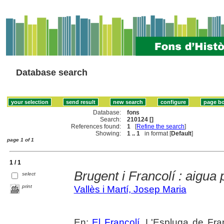
Database search
Database:
fons
Search:
210124 []
References found:
1
[
Refine the search
]
Showing:
1 .. 1
in format [
Default
]
page 1 of 1
1 / 1
Brugent i Francolí : aigua
select
print
Vallès i Martí, Josep Maria
En:
El Francolí
. L'Espluga de Fr