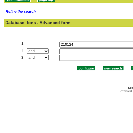
Refine the search
Database
fons : Advanced form
Search:
1
2
3
Sea
Powered