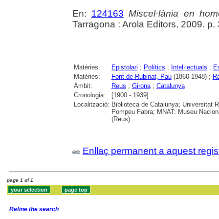
En:
124163
Miscel·lània en hom
Tarragona : Arola Editors, 2009. p.
Matèries:
Epistolari
;
Polítics
;
Intel·lectuals
;
Es
Matèries:
Font de Rubinat, Pau
(1860-1948) ;
Ra
Àmbit:
Reus
;
Girona
;
Catalunya
Cronologia:
[1900 - 1939]
Localització:
Biblioteca de Catalunya; Universitat Ro
Pompeu Fabra; MNAT: Museu Nacional 
(Reus)
Enllaç permanent a aquest regis
page 1 of 1
Refine the search