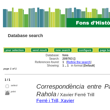
Database search
Database:
fons
Search:
209763 []
References found:
1
[
Refine the search
]
Showing:
1 .. 1
in format [
Default
]
page 1 of 1
1 / 1
Correspondència entre P
select
print
Rahola
/ Xavier Ferré Trill
Ferré i Trill, Xavier