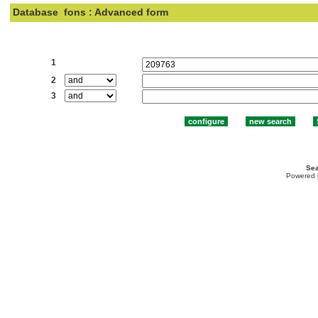
Database
fons : Advanced form
Search:
1
2
3
Sea
Powered