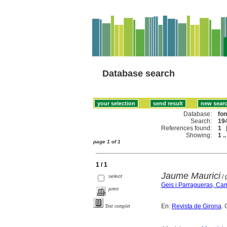
Database search
Database:
fo
Search:
194
References found:
1
Showing:
1 ..
page 1 of 1
1 / 1
Jaume Maurici
select
/ 
Geis i Parragueras, Cam
print
En:
Revista de Girona
. 
Text complet