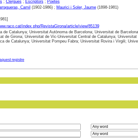
s
;
Clergues
;
Escriptors
;
Poetes
arragueras, Camil
(1902-1986) ;
Maurici i Soler, Jaume
(1898-1981)
1981]
www.raco.cat/index.php/RevistaGirona/article/view/85139
ca de Catalunya; Universitat Autònoma de Barcelona; Universitat de Barcelona
tat de Girona; Universitat de Vic-Universitat Central de Catalunya; Universitat
ica de Catalunya; Universitat Pompeu Fabra; Universitat Rovira i Virgili; Unive
aquest registre
in field: