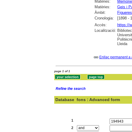
Matèries:
Memòrie
Matèries:
Geis i P
Àmbit:
Figueres
Cronologia:
[1898 - 
Accés:
https://
Localització:
Bibliote
Universi
Politècn
Lleida
Enllaç permanent a 
page 1 of 1
Refine the search
Database
fons : Advanced form
Search:
1
2