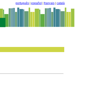
português
|
español
|
français
|
català