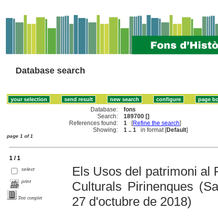
Database search
Database:
fons
Search:
189700 []
References found:
1
[
Refine the search
]
Showing:
1 .. 1
in format [
Default
]
page 1 of 1
1 / 1
Els Usos del patrimoni al
select
print
Culturals Pirinenques (S
27 d'octubre de 2018)
Text complet