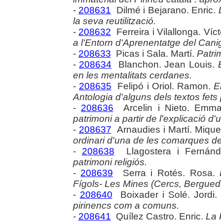
-
208631
Dilmé i Bejarano. Enric.
la seva reutilització.
-
208632
Ferreira i Vilallonga. Víct
a l'Entorn d'Aprenentatge del Cani
-
208633
Picas i Sala. Martí.
Patri
-
208634
Blanchon. Jean Louis.
en les mentalitats cerdanes.
-
208635
Felipó i Oriol. Ramon.
E
Antologia d'alguns dels textos fets 
-
208636
Arcelin i Nieto. Emm
patrimoni a partir de l'explicació d'u
-
208637
Arnaudies i Martí. Mique
ordinari d'una de les comarques de
-
208638
Llagostera i Fernánd
patrimoni religiós.
-
208639
Serra i Rotés. Rosa.
Fígols- Les Mines (Cercs, Bergued
-
208640
Boixader i Solé. Jordi
pirinencs com a comuns.
-
208641
Quílez Castro. Enric.
La 