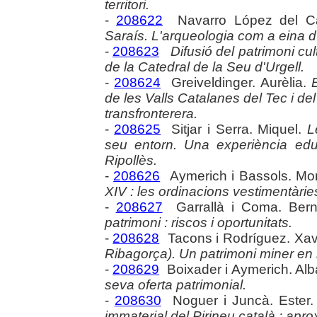
territori.
-
208622
Navarro López del Cas
Saraís. L'arqueologia com a eina d'
-
208623
Difusió del patrimoni cultu
de la Catedral de la Seu d'Urgell.
-
208624
Greiveldinger. Aurèlia.
de les Valls Catalanes del Tec i de
transfronterera.
-
208625
Sitjar i Serra. Miquel.
L
seu entorn. Una experiència ed
Ripollès.
-
208626
Aymerich i Bassols. Mon
XIV : les ordinacions vestimentàri
-
208627
Garrallà i Coma. Ber
patrimoni : riscos i oportunitats.
-
208628
Tacons i Rodríguez. Xav
Ribagorça). Un patrimoni miner en l'
-
208629
Boixader i Aymerich. Al
seva oferta patrimonial.
-
208630
Noguer i Juncà. Ester
immaterial del Pirineu català : apro