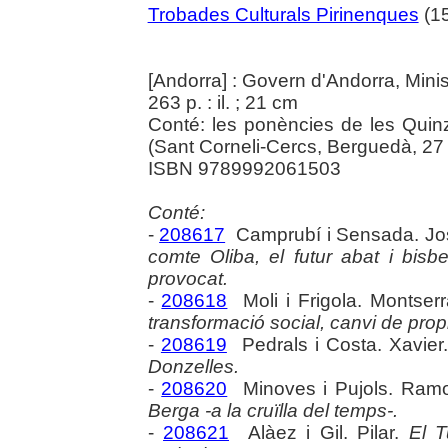
Trobades Culturals Pirinenques
(15
[Andorra] : Govern d'Andorra, Ministe
263 p. : il. ; 21 cm
Conté: les ponències de les Quin
(Sant Corneli-Cercs, Berguedà, 27 
ISBN 9789992061503
Conté:
-
208617
Camprubí i Sensada. Jo
comte Oliba, el futur abat i bisbe
provocat.
-
208618
Moli i Frigola. Montserr
transformació social, canvi de pro
-
208619
Pedrals i Costa. Xavier
Donzelles.
-
208620
Minoves i Pujols. Ram
Berga -a la cruïlla del temps-.
-
208621
Alàez i Gil. Pilar.
El T