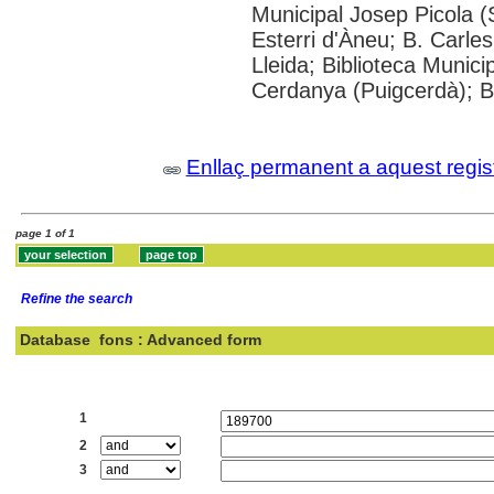
Municipal Josep Picola (
Esterri d'Àneu; B. Carle
Lleida; Biblioteca Munici
Cerdanya (Puigcerdà); B
Enllaç permanent a aquest regis
page 1 of 1
Refine the search
Database
fons : Advanced form
Search:
1
2
3