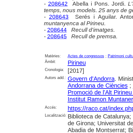
-
208642
Abella i Pons. Jordi.
L
temps, nous models. 25 anys de gest
-
208643
Serés i Aguilar. Anto
muntanyenca al Pirineu.
-
208644
Recull d'imatges.
-
208645
Recull de premsa.
Matèries:
Actes de congressos
;
Patrimoni cultu
Àmbit:
Pirineu
Cronologia:
[2017]
Autors add.:
Govern d'Andorra
. Minis
Andorrana de Ciències
;
Promoció de l'Alt Pirineu
Institut Ramon Muntane
Accés:
https://raco.cat/index.p
Localització:
Biblioteca de Catalunya;
de Girona; Universitat de 
Abadia de Montserrat; Bi