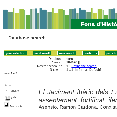
Database search
Database:
fons
Search:
184670 []
References found:
1
[
Refine the search
]
Showing:
1 .. 1
in format [
Default
]
page 1 of 1
1 / 1
El Jaciment ibèric dels Es
select
print
assentament fortificat il
Asensio, Ramon Cardona, Conxita Fe
Text complet