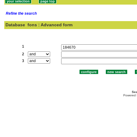
Refine the search
Database
fons : Advanced form
Search:
1
2
3
Sea
Powered