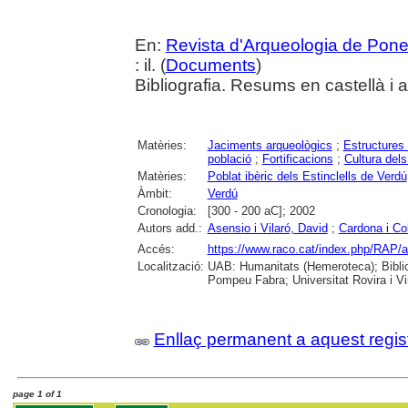
En:
Revista d'Arqueologia de Pone
: il. (
Documents
)
Bibliografia. Resums en castellà i 
Matèries:
Jaciments arqueològics
;
Estructures
població
;
Fortificacions
;
Cultura dels
Matèries:
Poblat ibèric dels Estinclells de Verdú
Àmbit:
Verdú
Cronologia:
[300 - 200 aC]; 2002
Autors add.:
Asensio i Vilaró, David
;
Cardona i Co
Accés:
https://www.raco.cat/index.php/RAP/a
Localització:
UAB: Humanitats (Hemeroteca); Bibliot
Pompeu Fabra; Universitat Rovira i Vir
Enllaç permanent a aquest regis
page 1 of 1