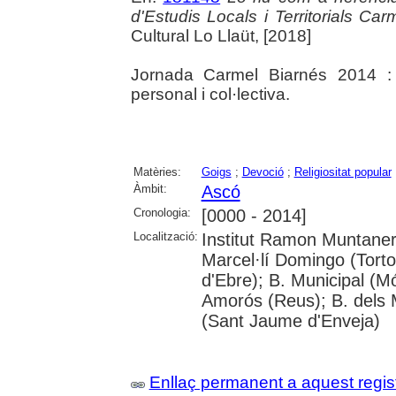
d'Estudis Locals i Territorials Ca
Cultural Lo Llaüt, [2018]
Jornada Carmel Biarnés 2014 : 
personal i col·lectiva.
Matèries:
Goigs
;
Devoció
;
Religiositat popular
Àmbit:
Ascó
Cronologia:
[0000 - 2014]
Localització:
Institut Ramon Muntaner;
Marcel·lí Domingo (Tort
d'Ebre); B. Municipal (M
Amorós (Reus); B. dels 
(Sant Jaume d'Enveja)
Enllaç permanent a aquest regis