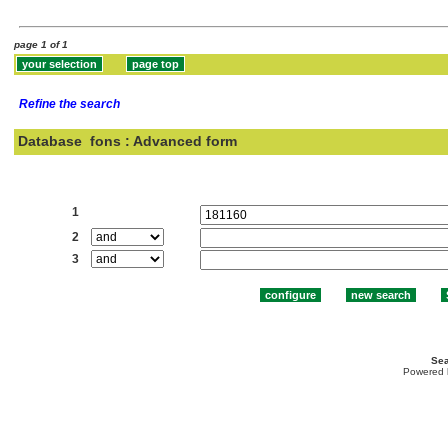
page 1 of 1
Refine the search
Database
fons : Advanced form
Search:
1
2
3
Sea
Powered