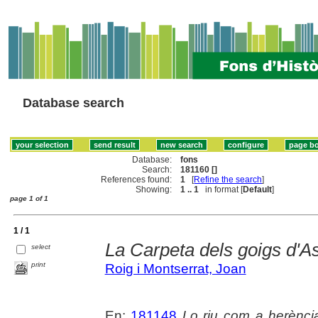
Database search
Database:
fons
Search:
181160 []
References found:
1
[
Refine the search
]
Showing:
1 .. 1
in format [
Default
]
page 1 of 1
1 / 1
La Carpeta dels goigs d'A
select
print
Roig i Montserrat, Joan
En:
181148
Lo riu com a herènci