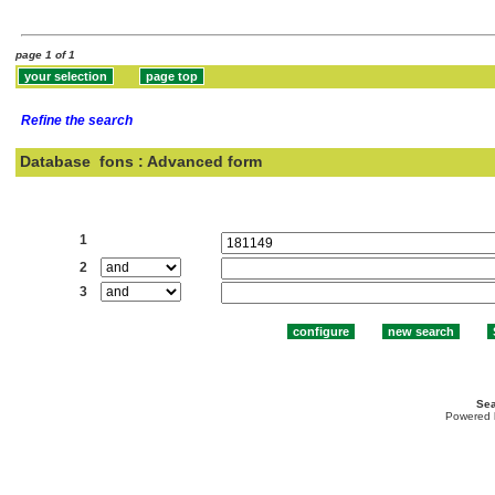
page 1 of 1
Refine the search
Database
fons : Advanced form
Search:
1
2
3
Sea
Powered