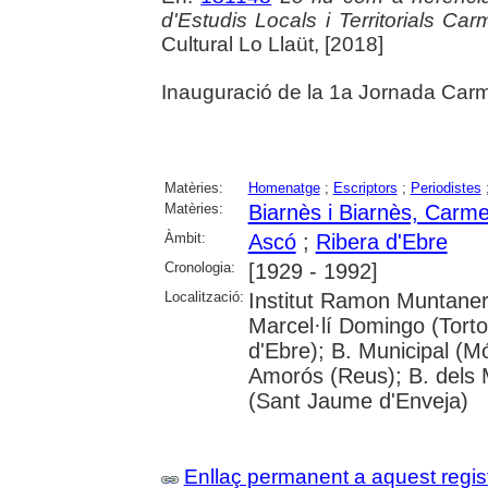
d'Estudis Locals i Territorials Ca
Cultural Lo Llaüt, [2018]
Inauguració de la 1a Jornada Carm
Matèries:
Homenatge
;
Escriptors
;
Periodistes
Matèries:
Biarnès i Biarnès, Carme
Àmbit:
Ascó
;
Ribera d'Ebre
Cronologia:
[1929 - 1992]
Localització:
Institut Ramon Muntaner;
Marcel·lí Domingo (Tort
d'Ebre); B. Municipal (M
Amorós (Reus); B. dels 
(Sant Jaume d'Enveja)
Enllaç permanent a aquest regis