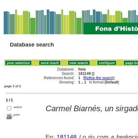
Database search
Database:
fons
Search:
181149 []
References found:
1
[
Refine the search
]
Showing:
1 .. 1
in format [
Default
]
page 1 of 1
1 / 1
Carmel Biarnés, un sirgado
select
print
En:
181148
Lo riu com a herènci