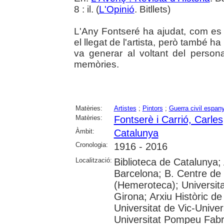
8 : il. (
L'Opinió
. Bitllets)
L'Any Fontseré ha ajudat, com es p
el llegat de l'artista, però també h
va generar al voltant del perso
memòries.
Matèries:
Artistes
;
Pintors
;
Guerra civil espan
Matèries:
Fontserè i Carrió, Carles
Àmbit:
Catalunya
Cronologia:
1916 - 2016
Localització:
Biblioteca de Catalunya; 
Barcelona; B. Centre de
(Hemeroteca); Universita
Girona; Arxiu Històric de
Universitat de Vic-Univer
Universitat Pompeu Fabra;