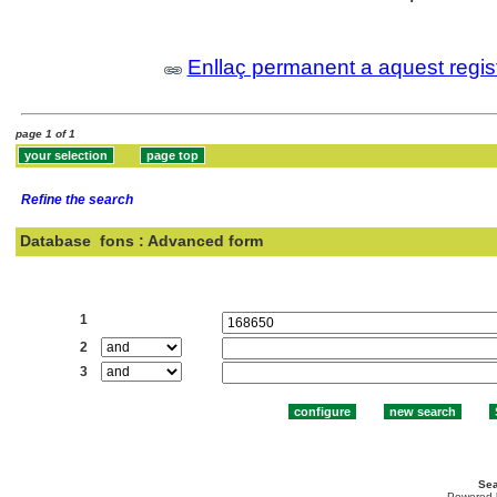
Enllaç permanent a aquest regis
page 1 of 1
Refine the search
Database
fons : Advanced form
Search:
1
2
3
Sea
Powered