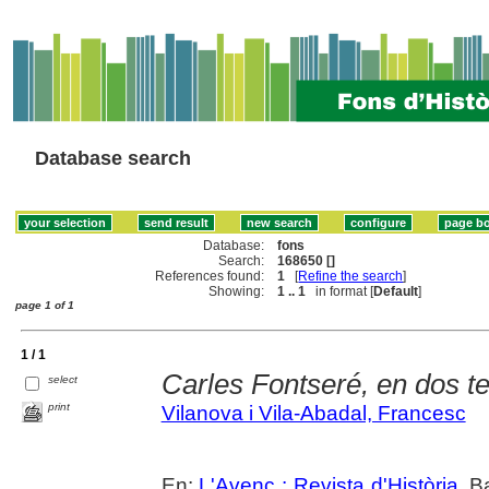
Database search
Database:
fons
Search:
168650 []
References found:
1
[
Refine the search
]
Showing:
1 .. 1
in format [
Default
]
page 1 of 1
1 / 1
Carles Fontseré, en dos 
select
print
Vilanova i Vila-Abadal, Francesc
En:
L'Avenç : Revista d'Història
. B