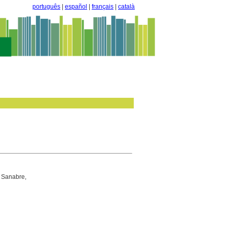
português
|
español
|
français
|
català
 Sanabre,