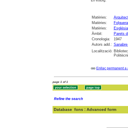
En estoig.
Matèries:
Arquitect
Matèries:
Folguera
Matèries:
Església
Àmbit:
Parets d
Cronologia:
1947
Autors add.:
Sanabre
Localització:
Bibliotec
Politècn
Enllaç permanent a 
page 1 of 1
Refine the search
Database
fons : Advanced form
Search: