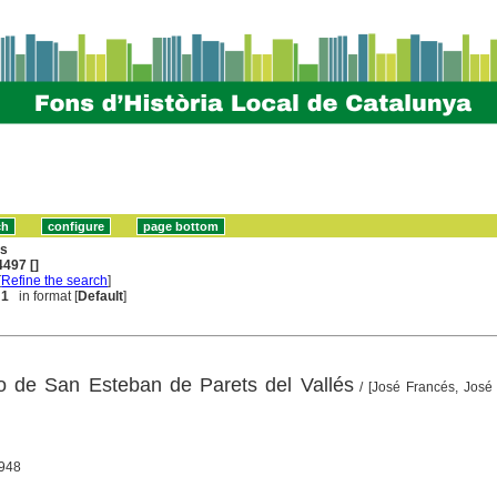
ns
497 []
[
Refine the search
]
 1
in format [
Default
]
o de San Esteban de Parets del Vallés
/ [José Francés, José
1948