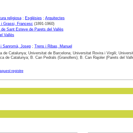
ura religiosa
;
Esglésies
;
Arquitectes
 i Grassi, Francesc
(1891-1960)
 de Sant Esteve de Parets del Vallès
el Vallès
 i Sanromà, Josep
;
Trens i Ribas, Manuel
a de Catalunya; Universitat de Barcelona; Universitat Rovira i Virgili; Universi
ica de Catalunya; B. Can Pedrals (Granollers); B. Can Rajoler (Parets del Vall
aquest registre
in field: