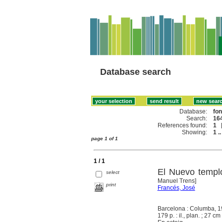
Database search
Database:
fo
Search:
164
References found:
1
Showing:
1 ..
page 1 of 1
1 / 1
El Nuevo templ
select
Manuel Trens]
print
Francés, José
Barcelona : Columba, 
179 p. : il., plan. ; 27 cm