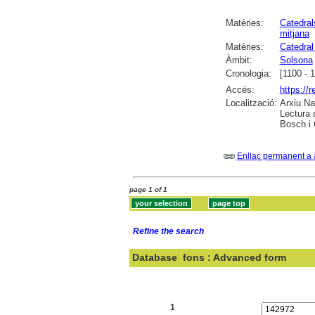
Matèries:
Catedral
mitjana
Matèries:
Catedral
Àmbit:
Solsona
Cronologia:
[1100 - 
Accés:
https://r
Localització:
Arxiu Na
Lectura 
Bosch i 
Enllaç permanent a 
page 1 of 1
Refine the search
Database
fons : Advanced form
Search:
1