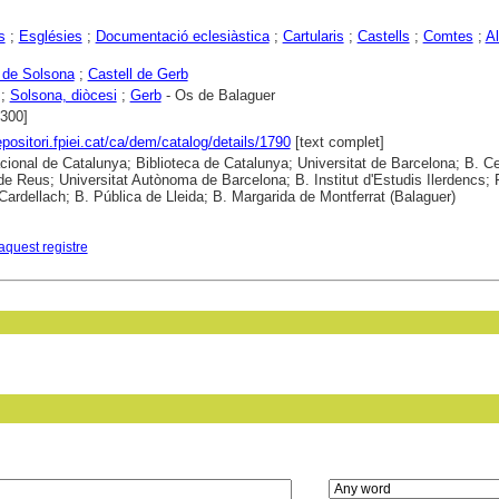
s
;
Esglésies
;
Documentació eclesiàstica
;
Cartularis
;
Castells
;
Comtes
;
Al
 de Solsona
;
Castell de Gerb
;
Solsona, diòcesi
;
Gerb
- Os de Balaguer
1300]
epositori.fpiei.cat/ca/dem/catalog/details/1790
[text complet]
cional de Catalunya; Biblioteca de Catalunya; Universitat de Barcelona; B. C
de Reus; Universitat Autònoma de Barcelona; B. Institut d'Estudis Ilerdencs;
Cardellach; B. Pública de Lleida; B. Margarida de Montferrat (Balaguer)
aquest registre
in field: