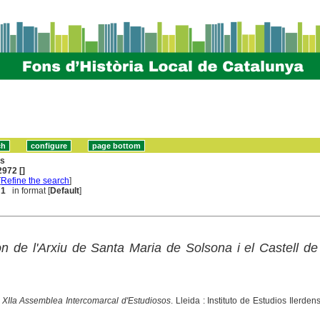
ns
972 []
[
Refine the search
]
 1
in format [
Default
]
on de l'Arxiu de Santa Maria de Solsona i el Castell d
 XIIa Assemblea Intercomarcal d'Estudiosos
. Lleida : Instituto de Estudios Ilerden