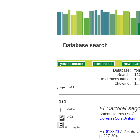
Database search
Database:
fo
Search:
142
References found:
1
Showing:
1 ..
page 1 of 1
1 / 1
El Cartoral seg
select
Antoni Llorens i Solé
print
Llorens i Solé, Antoni
Text complet
En:
013320
Actes de la
p. 297-304