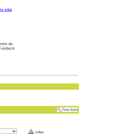
ta edat
entre de
 Fundació
Free form