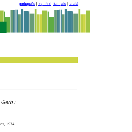
português
|
español
|
français
|
català
e Gerb
/
ses, 1974.