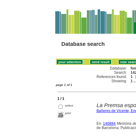
Database search
Database:
fo
Search:
142
References found:
1
Showing:
1 ..
page 1 of 1
1 / 1
La Premsa esport
select
Bañeres de Vicente, Enr
print
En:
140884
Memòria de 
de Barcelona. Publicaci