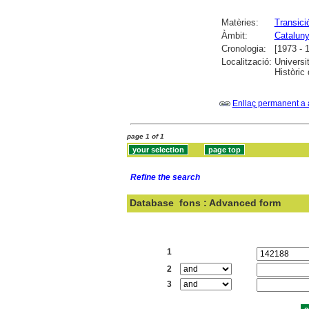
Matèries:
Transici
Àmbit:
Catalun
Cronologia:
[1973 - 
Localització:
Universi
Històric
Enllaç permanent a 
page 1 of 1
Refine the search
Database
fons : Advanced form
Search:
1
2
3