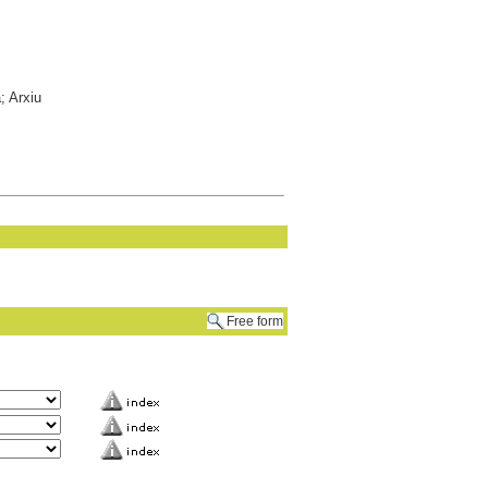
; Arxiu
Free form