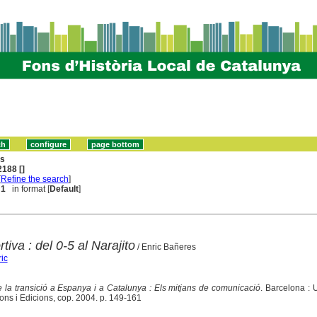
ns
188 []
[
Refine the search
]
 1
in format [
Default
]
iva : del 0-5 al Narajito
/ Enric Bañeres
ic
la transició a Espanya i a Catalunya : Els mitjans de comunicació
. Barcelona : U
ons i Edicions, cop. 2004. p. 149-161