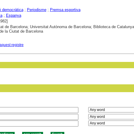
ó democràtica
;
Periodisme
;
Premsa esportiva
ya
;
Espanya
1982]
tat de Barcelona; Universitat Autònoma de Barcelona; Biblioteca de Catalunya
 de la Ciutat de Barcelona
aquest registre
in field: