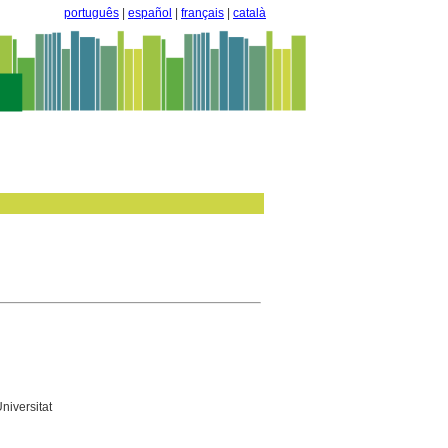
português
|
español
|
français
|
català
niversitat