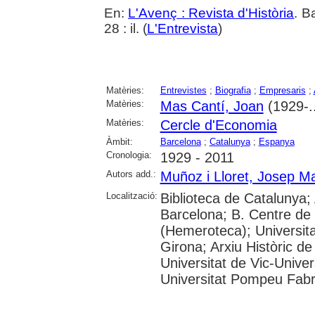
En:
L'Avenç : Revista d'Història
. B
28 : il. (
L'Entrevista
)
Matèries:
Entrevistes
;
Biografia
;
Empresaris
;
Matèries:
Mas Cantí, Joan
(1929-..
Matèries:
Cercle d'Economia
Àmbit:
Barcelona
;
Catalunya
;
Espanya
Cronologia:
1929 - 2011
Autors add.:
Muñoz i Lloret, Josep Ma
Localització:
Biblioteca de Catalunya; 
Barcelona; B. Centre de
(Hemeroteca); Universita
Girona; Arxiu Històric de
Universitat de Vic-Univer
Universitat Pompeu Fabra;