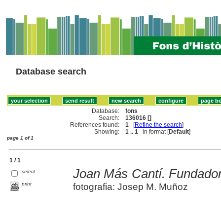
Database search
Database:
fons
Search:
136016 []
References found:
1
[
Refine the search
]
Showing:
1 .. 1
in format [
Default
]
page 1 of 1
1 / 1
Joan Más Cantí. Fundador
select
print
fotografia: Josep M. Muñoz