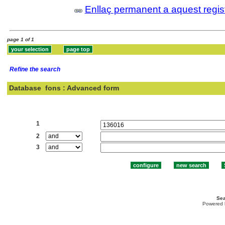
Enllaç permanent a aquest regis
page 1 of 1
Refine the search
Database
fons : Advanced form
Search:
1
2
3
Sea
Powered