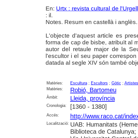
En:
Urtx : revista cultural de l'Urgell
: il.
Notes. Resum en castellà i anglès.
L'objecte d'aquest article es pres
forma de cap de bisbe, atribuït al
autor del retaule major de la Se
l'escultor i el seu paper correspon 
datada al segle XIV són també obje
Matèries:
Escultura
;
Escultors
;
Gòtic
;
Artiste
Matèries:
Robió, Bartomeu
Àmbit:
Lleida, província
Cronologia:
[1360 - 1380]
Accés:
http://www.raco.cat/inde
Localització:
UAB: Humanitats (Hemer
Biblioteca de Catalunya; 