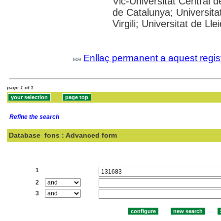
Vic-Universitat Central d
de Catalunya; Universita
Virgili; Universitat de Lle
Enllaç permanent a aquest regis
page 1 of 1
Refine the search
Database
fons : Advanced form
Search:
1
2
3