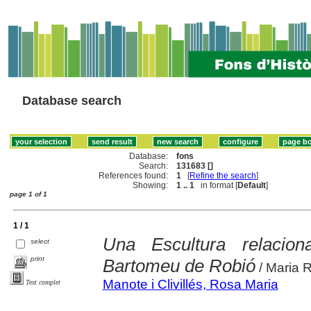
Database search
Database:
fons
Search:
131683 []
References found:
1
[
Refine the search
]
Showing:
1 .. 1
in format [
Default
]
page 1 of 1
1 / 1
Una Escultura relacio
select
print
Bartomeu de Robió
/ Maria R
Manote i Clivillés, Rosa Maria
Text complet