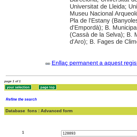
Universitat de Lleida; U
Museu Nacional Arqueolò
Pla de l'Estany (Banyoles
d'Empordà); B. Municipal
(Cassà de la Selva); B. 
d'Aro); B. Fages de Clim
Enllaç permanent a aquest regis
page 1 of 1
Refine the search
Database
fons : Advanced form
Search:
1