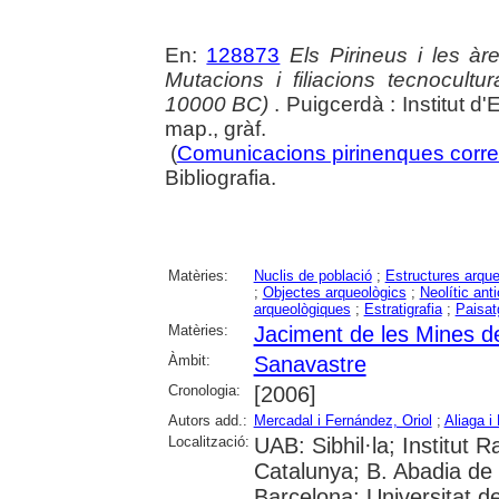
En:
128873
Els Pirineus i les àr
Mutacions i filiacions tecnocultu
10000 BC)
. Puigcerdà : Institut d'
map., gràf.
(
Comunicacions pirinenques corre
Bibliografia.
Matèries:
Nuclis de població
;
Estructures arqu
;
Objectes arqueològics
;
Neolític anti
arqueològiques
;
Estratigrafia
;
Paisat
Matèries:
Jaciment de les Mines d
Àmbit:
Sanavastre
Cronologia:
[2006]
Autors add.:
Mercadal i Fernández, Oriol
;
Aliaga i
Localització:
UAB: Sibhil·la; Institut
Catalunya; B. Abadia de 
Barcelona; Universitat de 