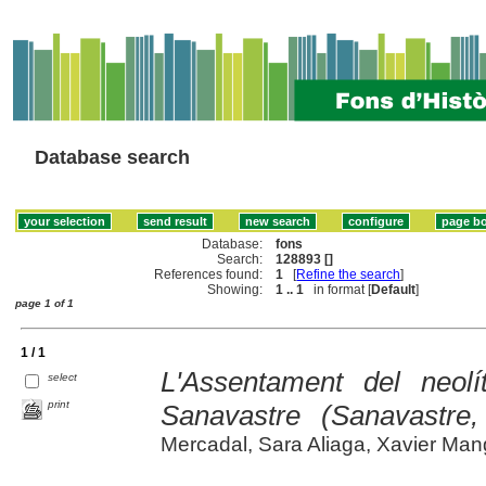
Database search
Database:
fons
Search:
128893 []
References found:
1
[
Refine the search
]
Showing:
1 .. 1
in format [
Default
]
page 1 of 1
1 / 1
L'Assentament del neol
select
print
Sanavastre (Sanavastre
Mercadal, Sara Aliaga, Xavier Manga