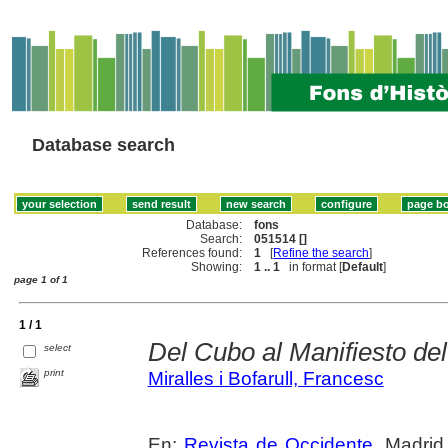
Database search
Database:
fons
Search:
051514 []
References found:
1
[
Refine the search
]
Showing:
1 .. 1
in format [
Default
]
page 1 of 1
1 / 1
Del Cubo al Manifiesto del
select
print
Miralles i Bofarull, Francesc
En:
Revista de Occidente
. Madrid