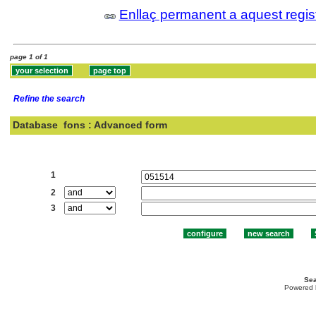
Enllaç permanent a aquest regis
page 1 of 1
Refine the search
Database
fons : Advanced form
Search:
1
2
3
Sea
Powered