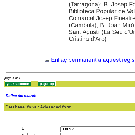
(Tarragona); B. Josep F
Biblioteca Popular de Val
Comarcal Josep Finestre
(Cambrils); B. Joan Mir
Sant Agustí (La Seu d'Urg
Cristina d'Aro)
Enllaç permanent a aquest regis
page 1 of 1
Refine the search
Database
fons : Advanced form
Search:
1