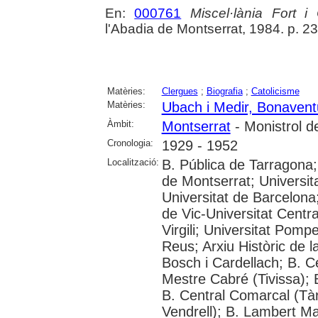
En:
000761
Miscel·lània Fort i
l'Abadia de Montserrat, 1984. p. 2
Matèries:
Clergues
;
Biografia
;
Catolicisme
Matèries:
Ubach i Medir, Bonavent
Àmbit:
Montserrat
- Monistrol d
Cronologia:
1929 - 1952
Localització:
B. Pública de Tarragona;
de Montserrat; Universi
Universitat de Barcelona;
de Vic-Universitat Centra
Virgili; Universitat Pom
Reus; Arxiu Històric de 
Bosch i Cardellach; B. C
Mestre Cabré (Tivissa); 
B. Central Comarcal (Tàr
Vendrell); B. Lambert Mat