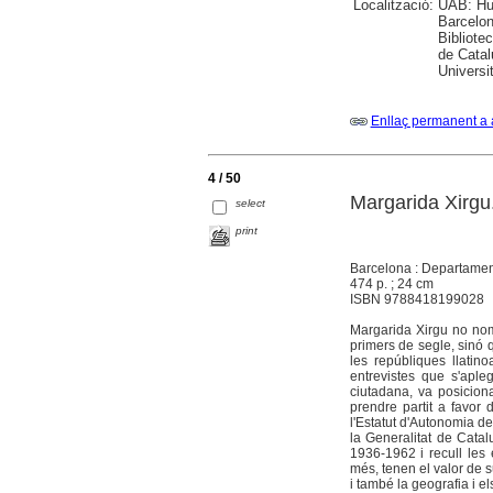
Localització:
UAB: Hum
Barcelon
Bibliote
de Catal
Universi
Enllaç permanent a 
4 / 50
Margarida Xirgu.
select
print
Barcelona : Departamen
474 p. ; 24 cm
ISBN 9788418199028
Margarida Xirgu no nom
primers de segle, sinó 
les repúbliques llatin
entrevistes que s'aple
ciutadana, va posiciona
prendre partit a favor 
l'Estatut d'Autonomia de
la Generalitat de Catal
1936-1962 i recull les
més, tenen el valor de s
i també la geografia i e