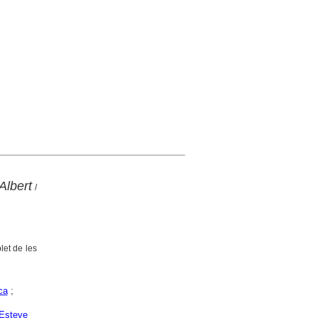
Albert
/
let de les
ca
;
 Esteve