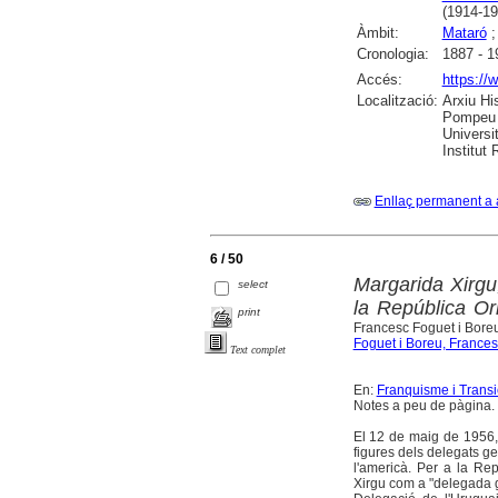
(1914-19
Àmbit:
Mataró
Cronologia:
1887 - 1
Accés:
https://
Localització:
Arxiu Hi
Pompeu F
Universit
Institut
Enllaç permanent a 
6 / 50
Margarida Xirgu
select
la República Or
print
Francesc Foguet i Bore
Foguet i Boreu, Frances
Text complet
En:
Franquisme i Transic
Notes a peu de pàgina. I
El 12 de maig de 1956, e
figures dels delegats ge
l'americà. Per a la Rep
Xirgu com a "delegada gen