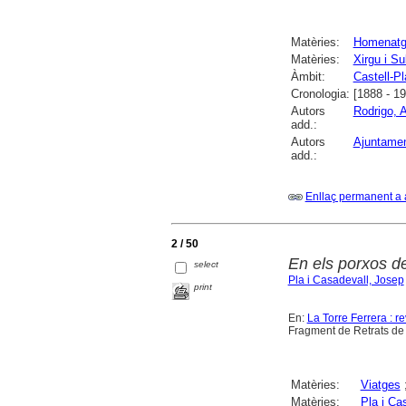
Matèries:
Homenat
Matèries:
Xirgu i Su
Àmbit:
Castell-Pl
Cronologia:
[1888 - 1
Autors
Rodrigo, 
add.:
Autors
Ajuntament
add.:
Enllaç permanent a 
2 / 50
En els porxos de
select
Pla i Casadevall, Josep
print
En:
La Torre Ferrera : re
Fragment de Retrats de 
Matèries:
Viatges
Matèries:
Pla i Ca