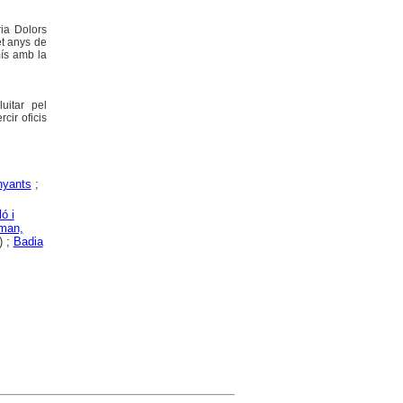
ria Dolors
et anys de
mís amb la
uitar pel
cir oficis
nyants
;
ó i
oman,
) ;
Badia