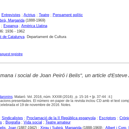
;
Entrevistes
;
Actrius
;
Teatre
;
Pensament polític
birà, Margarida
(1888-1969)
;
Espanya
;
Amèrica Llatina
36: 1936 - 1962
at de Catalunya
. Departament de Cultura
aquest registre
ana i social de Joan Peiró i Belis", un article d'Esteve 
taronins
. Mataró. Vol. 2016, núm. XXXIII (2016) , p. 15-16 + [p. 37-44 : il.]
cions presentades. El número en paper de la revista inclou CD amb el text comp
celebrada el 19 de novembre de 2016. Notes.
;
Sindicalistes
;
Proclamació de la II República espanyola
;
Escriptors
;
Cròni
s
;
Biografia
;
Vida social
;
Teatre amateur
elis, Joan
(1887-1942) ;
Xirgu i Subirà, Margarida
(1888-1969) ;
Albert i Corp,