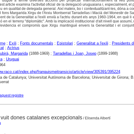
 dugué a terme diverses accions per projectar internacionalment la veu polít
st article examina l'activitat oficial de la delegació uruguaiana i, especialment, el
u en qualitat de delegada general. Així mateix, bo i contextualitzant-les, dóna a co
l fons Margarida Xirgu de l'Arxiu Montserrat Tarradellas i Macià del Monestir de S
ent de la Generalitat a l'exili envià a l'actriu durant els anys 1960-1964, en què li
ó en el terreny "diplomàtic". Amb la implicació institucional d'alt nivell que assumí, 
s'evidencia el compromís que Xirgu mantingué envers la Generalitat i el conjunt 
sme
;
Exili
;
Fonts documentals
;
Epistolari
;
Generalitat a l'exili
;
Presidents d
tat
;
Actrius
Subirà, Margarida
(1888-1969) ;
Tarradellas i Joan, Josep
(1899-1988)
ya
;
Uruguai
964
ww.raco.cat/index.php/franquismeitransicio/article/view/305391/395224
ca de Catalunya; Universitat Autònoma de Barcelona; Universitat de Girona; B
errat
aquest registre
uit dones catalanes excepcionals
/ Elisenda Albertí
a