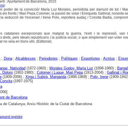
bertí : Ajuntament de Barcelona, 2015
ens
)
 el poder de la convicció/ María Luz Morales, periodista per damunt de tot / Ma
ots els fronts / Mari Pepa Colomer, la passió de volar / Enriqueta Gallinat, noranta-s
u, la seducció de l'escenari / Irene Polo, reportera audaç / Conxita Badia, compro
s catalanes excepcionals que malgrat la guerra, l'exili i la repressió, van ll
drets, pels ideals republicans i la justícia social, o que simplement van voler exer
al no veia en bons ulls. (Editorial).
a
;
Dona
;
Alcaldesses
;
Periodistes
;
Polítiques
;
Esportistes
;
Actrius
;
Ense
anas, Natividad
(1872-1960) ;
Morales Godoy, María Luz
(1898-1980) ;
Bargall
. Dolors
(1902-1980) ;
Colomer i Luque, Mari Pepa
(1913-2004) ;
Gallinat i R
a
(1909-2006) ;
Xirgu i Subirà, Margarida
(1888-1969) ;
Polo, Irene
(1909-1942
 Conxita
(1897-1975)
ya
2006]
ent de Barcelona
ca de Catalunya; Arxiu Històric de la Ciutat de Barcelona
aquest registre