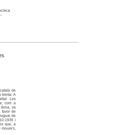
ècnica
-
es
català de
 trenta. A
itat. Les
re; com a
a dona, va
a favor de
Uruguai de
910-1936 i
nes que, a
e moure's,