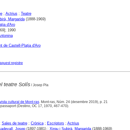
ge
;
Actrius
;
Teatre
birà, Margarida
(1888-1969)
atja d'Aro
969]; 1990
Antonina
 de Castell-Platja d'Aro
aquest registre
l teatre Solís
/ Josep Pla
vista cultural de Mont-ras
. Mont-ras, Núm. 24 (desembre 2019), p. 21
passaport (Destino, OC 17, 1970, 467-470).
;
Sales de teatre
;
Crònica
;
Escriptors
;
Actrius
sadevall, Josep
(1897-1981) ;
Xirgu i Subirà, Margarida
(1888-1969)