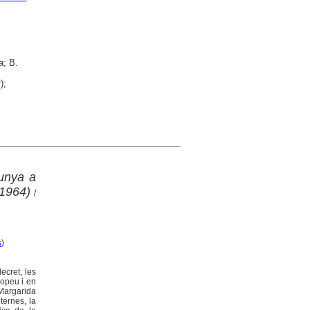
a; B.
);
lunya a
-1964)
/
s
)
ecret, les
ropeu i en
 Margarida
ternes, la