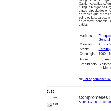
Delegació de l'Uruguai
Catalunya exiliada. Aque
hi tingué Margarida Xirg
cartes -dipositades en e
de Poblet- que el presid
sobretot, la seva actuaci
de caràcter honorífic, 
català.
Matèries:
Franqui
Generali
Matèries:
Xirgu i 
Àmbit:
Catalun
Cronologia:
1960 - 1
Accés:
http://w
Localització:
Bibliote
de Monts
Enllaç permanent a 
7 / 50
Compromeses : v
select
Albertí i Casas, Elisend
print