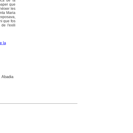
ica de la
 paper que
nèixer les
anta Maria
 exposava,
ni que fos
de l'exili
e la
. Abadia