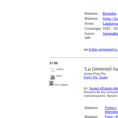
Matèries:
Biografia
Matèries:
Xirgu i Su
Àmbit:
Catalunya
Cronologia:
1910 - 19
Autors
Generalit
add.:
Enllaç permanent a 
5 / 50
"La Dimensió hum
select
Josep Puig-Pla
print
Puig i Pla, Josep
Text complet
En:
Sessió d'Estudis Ma
Resums de les comunica
comunicacions. Sessió 
Matèries:
Polítics
Memòrie
Matèries:
Peiró i B