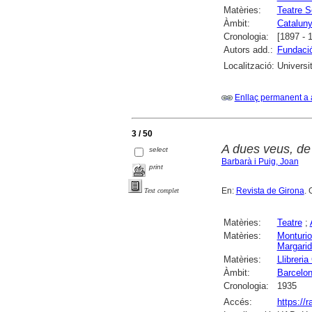
Matèries:
Teatre S
Àmbit:
Catalun
Cronologia:
[1897 - 
Autors add.:
Fundaci
Localització:
Universi
Enllaç permanent a 
3 / 50
A dues veus, de
select
Barbarà i Puig, Joan
print
En:
Revista de Girona
. 
Text complet
Matèries:
Teatre
;
Matèries:
Monturio
Margari
Matèries:
Llibreria
Àmbit:
Barcelo
Cronologia:
1935
Accés:
https://