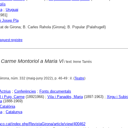
olís
ya
;
Uruguai
1981]
ó Josep Pla
tat de Girona; B. Carles Rahola (Girona); B. Popular (Palafrugell)
aquest registre
 Carme Montoriol a Maria Vi
/ text: Irene Tarrés
Girona, núm. 332 (maig-juny 2022), p. 46-49 : il. (
Teatre
)
Actrius
;
Conferències
;
Fonts documentals
l i Puig, Carme
(18921966) ;
Vila i Panadès, Maria
(1897-1963) ;
Xirgu i Subir
da
(1888-1969)
 Catalònia
na
;
Catalunya
raco.cat/index.php/RevistaGirona/article/view/400462