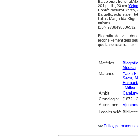
Barcelona : Editorial Al
204 p. : il. ; 23 cm (
Oríg
Conté: Nativitat Yarza,
Bargalló, activista en t
lluita / Margarida Xirg
música.
ISBN 9788498506532
Biografia de vuit done
reconeixement dels seus 
que la societat tradicion
Matèries:
Biografi
Música
Matèries:
Yarza Pl
Serra, M
Enriquet
i Millàs,
Àmbit:
Catalun
Cronologia:
[1872 - 
Autors add.:
Ajuntam
Localització:
Bibliote
Enllaç permanent a 