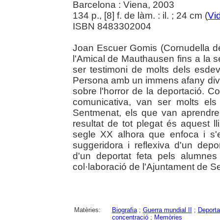
Barcelona : Viena, 2003
134 p., [8] f. de làm. : il. ; 24 cm (
Vi
ISBN 8483302004
Joan Escuer Gomis (Cornudella de
l'Amical de Mauthausen fins a la 
ser testimoni de molts dels esd
Persona amb un immens afany divul
sobre l'horror de la deportació. 
comunicativa, van ser molts els 
Sentmenat, els que van aprendre h
resultat de tot plegat és aquest ll
segle XX alhora que enfoca i s'e
suggeridora i reflexiva d'un depo
d'un deportat feta pels alumnes
col·laboració de l'Ajuntament de S
Matèries:
Biografia
;
Guerra mundial II
;
Deporta
concentració
;
Memòries