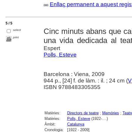
Enllaç permanent a aquest regis
5 / 5
Cinc minuts abans que cai
select
print
una vida dedicada al tea
Espert
Polls, Esteve
Barcelona : Viena, 2009
944 p., [24] f. de làm. : il. ; 24 cm (
V
ISBN 9788483305355
Matèries:
Directors de teatre
;
Memòries
;
Teatr
Matèries:
Polls, Esteve
(1922-....)
Àmbit:
Catalunya
Cronologia:
[1922 - 2009]