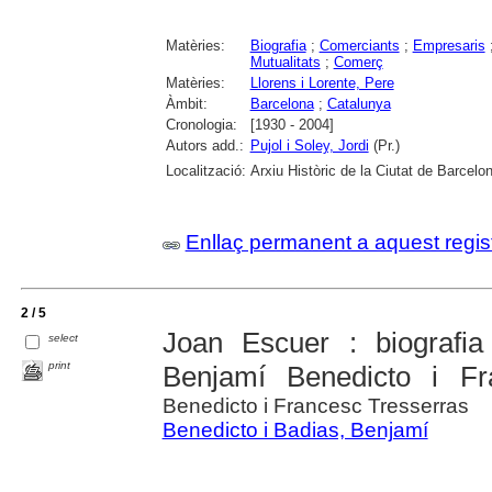
Matèries:
Biografia
;
Comerciants
;
Empresaris
Mutualitats
;
Comerç
Matèries:
Llorens i Lorente, Pere
Àmbit:
Barcelona
;
Catalunya
Cronologia:
[1930 - 2004]
Autors add.:
Pujol i Soley, Jordi
(Pr.)
Localització:
Arxiu Històric de la Ciutat de Barcelo
Enllaç permanent a aquest regis
2 / 5
Joan Escuer : biografi
select
print
Benjamí Benedicto i Fr
Benedicto i Francesc Tresserras
Benedicto i Badias, Benjamí