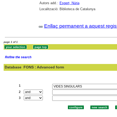
Autors add.:
Espert, Núria
Localització:
Biblioteca de Catalunya
Enllaç permanent a aquest regis
page 1 of 1
Refine the search
Database
FONS : Advanced form
Search:
1
2
3