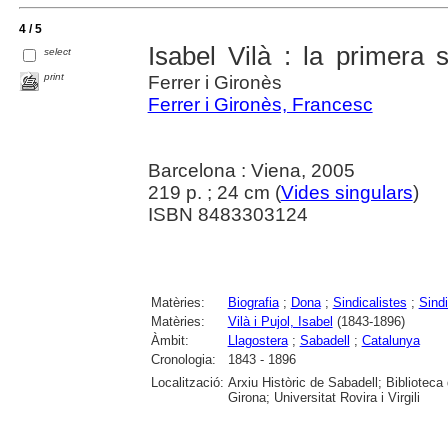
4 / 5
Isabel Vilà : la primera s
select
print
Ferrer i Gironès
Ferrer i Gironès, Francesc
Barcelona : Viena, 2005
219 p. ; 24 cm (
Vides singulars
)
ISBN 8483303124
Matèries:
Biografia
;
Dona
;
Sindicalistes
;
Sind
Matèries:
Vilà i Pujol, Isabel
(1843-1896)
Àmbit:
Llagostera
;
Sabadell
;
Catalunya
Cronologia:
1843 - 1896
Localització:
Arxiu Històric de Sabadell; Biblioteca
Girona; Universitat Rovira i Virgili