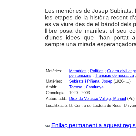
Les memòries de Josep Subirats, fil
les etapes de la història recent d
es va viure des de el bàndol dels 
llibre posa de manifest el seu co
d'unes idees que l'han portat a
sempre una mirada esperançadora c
Matèries:
Memòries
;
Polítics
;
Guerra civil esp
penitenciaris
;
Transició democràtica
Matèries:
Subirats i Piñana, Josep
(1920-....)
Àmbit:
Tortosa
;
Catalunya
Cronologia:
1920 - 2003
Autors add.:
Díez de Velasco Vallejo, Manuel
(Pr.)
Localització:
B. Centre de Lectura de Reus; Univer
Enllaç permanent a aquest regis