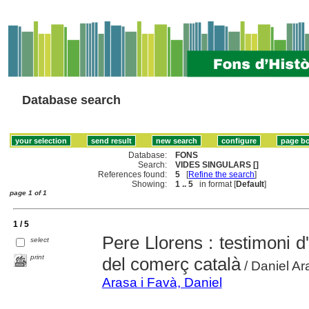
Database search
Database:
FONS
Search:
VIDES SINGULARS []
References found:
5
[
Refine the search
]
Showing:
1 .. 5
in format [
Default
]
page 1 of 1
1 / 5
Pere Llorens : testimoni d
select
print
del comerç català
/ Daniel Ara
Arasa i Favà, Daniel