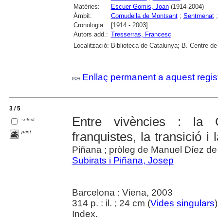
Matèries:
Escuer Gomis, Joan
(1914-2004)
Àmbit:
Cornudella de Montsant
;
Sentmenat
Cronologia:
[1914 - 2003]
Autors add.:
Tresserras, Francesc
Localització:
Biblioteca de Catalunya; B. Centre de
Enllaç permanent a aquest regis
3 / 5
Entre vivències : la 
select
print
franquistes, la transició 
Piñana ; pròleg de Manuel Díez de
Subirats i Piñana, Josep
Barcelona : Viena, 2003
314 p. : il. ; 24 cm (
Vides singulars
Index.