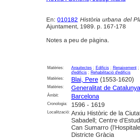
En:
010182
Història urbana del Pl
Ajuntament, 1989. p. 167-178
Notes a peu de pàgina.
Matèries:
Arquitectes
;
Edificis
;
Renaixement
d'edificis
;
Rehabilitació d'edificis
Matèries:
Blai, Pere
(1553-1620)
Matèries:
Generalitat de Cataluny
Àmbit:
Barcelona
Cronologia:
1596 - 1619
Localització:
Arxiu Històric de la Ciut
Sabadell; Centre d'Estudi
Can Sumarro (l'Hospitale
Districte Gràcia