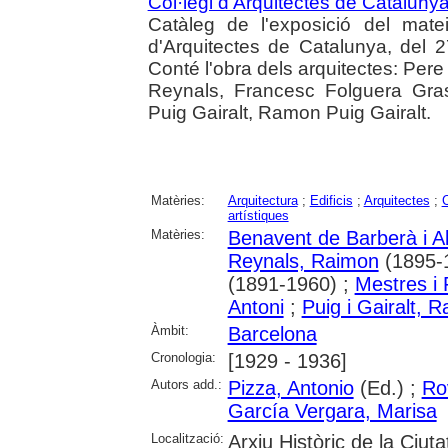
Col·legi d'Arquitectes de Cataluny
Catàleg de l'exposició del mate
d'Arquitectes de Catalunya, del 
Conté l'obra dels arquitectes: Pe
Reynals, Francesc Folguera Gra
Puig Gairalt, Ramon Puig Gairalt.
Matèries:
Arquitectura
;
Edificis
;
Arquitectes
;
C
artístiques
Matèries:
Benavent de Barberà i Ab
Reynals, Raimon
(1895-
(1891-1960) ;
Mestres i
Antoni
;
Puig i Gairalt, 
Àmbit:
Barcelona
Cronologia:
[1929 - 1936]
Autors add.:
Pizza, Antonio
(Ed.) ;
Ro
García Vergara, Marisa
Localització:
Arxiu Històric de la Ciut