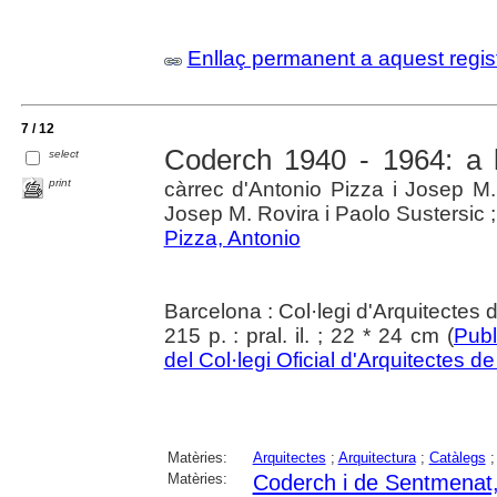
Enllaç permanent a aquest regis
7 / 12
Coderch 1940 - 1964: a l
select
print
càrrec d'Antonio Pizza i Josep M.
Josep M. Rovira i Paolo Sustersic 
Pizza, Antonio
Barcelona : Col·legi d'Arquitectes
215 p. : pral. il. ; 22 * 24 cm (
Publ
del Col·legi Oficial d'Arquitectes d
Matèries:
Arquitectes
;
Arquitectura
;
Catàlegs
Matèries:
Coderch i de Sentmenat,