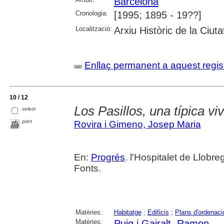
Barcelona
Cronologia:
[1995; 1895 - 19??]
Localització:
Arxiu Històric de la Ciut
Enllaç permanent a aquest regis
10 / 12
Los Pasillos, una típica vi
select
print
Rovira i Gimeno, Josep Maria
En:
Progrés
. l'Hospitalet de Llobre
Fonts.
Matèries:
Habitatge
;
Edificis
;
Plans d'ordenaci
Matèries:
Puig i Gairalt, Ramon