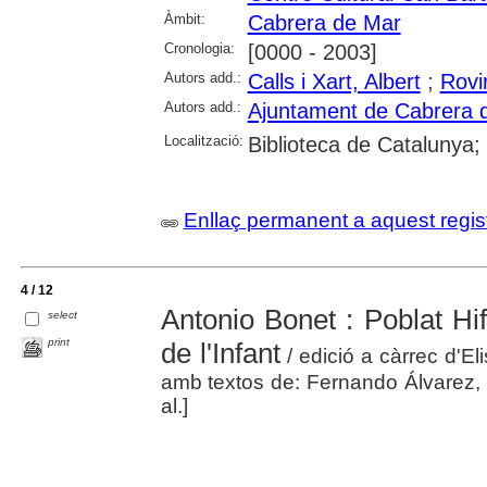
Àmbit:
Cabrera de Mar
Cronologia:
[0000 - 2003]
Autors add.:
Calls i Xart, Albert
;
Rovi
Autors add.:
Ajuntament de Cabrera 
Localització:
Biblioteca de Catalunya;
Enllaç permanent a aquest regis
4 / 12
Antonio Bonet : Poblat Hif
select
print
de l'Infant
/ edició a càrrec d'E
amb textos de: Fernando Álvarez, 
al.]