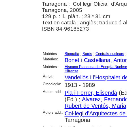
Tarragona : Col·legi Oficial d'Ar
Tarragona, 2005
129 p. : il., plàn. ; 23 * 31 cm
Text en català i anglès; traducció al
ISBN 84-96185273
Matèries:
Biografia
;
Barris
;
Centrals nuclears
Matèries:
Bonet i Castellana, Anton
Matèries:
Hispano-Francesa de Energía Nuclear 
Hifrensa
Àmbit:
Vandellòs i l'Hospitalet de
Cronologia:
1913 - 1989
Autors add.:
Pla i Ferrer, Elisenda
(Ed
(Ed.) ;
Alvarez, Fernand
Rubert de Ventós, Maria
Autors add.:
Col·legi d'Arquitectes d
Tarragona