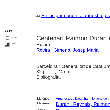
Enllaç permanent a aquest regis
9 / 12
Centenari Raimon Duran i
select
print
Rovira]
Rovira i Gimeno, Josep Maria
Barcelona : Generalitat de Catalu
32 p. : il. ; 24 cm
Bibliografia.
Matèries:
Arquitectes
;
Biografia
;
Homenatge
;
Matèries:
Duran i Reynals, Raimo
Àmbit: