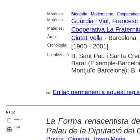
Matèries:
Biografia
;
Modernisme
;
Cooperative
Matèries:
Guàrdia i Vial, Francesc
Matèries:
Cooperativa La Fraternit
Àmbit:
Ciutat Vella
- Barcelona 
Cronologia:
[1900 - 2001]
Localització:
B. Sant Pau i Santa Creu
Barat (Eixample-Barcelo
Montjuïc-Barcelona); B.
Enllaç permanent a aquest regis
6 / 12
La Forma renacentista de
select
print
Palau de la Diputació del 
Rovira i Gimeno, Josep Maria