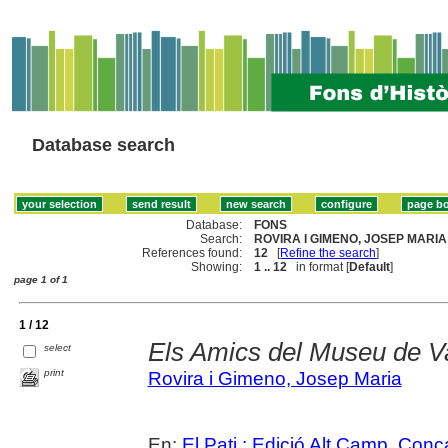
Database search
Database:
FONS
Search:
ROVIRA I GIMENO, JOSEP MARIA 
References found:
12
[
Refine the search
]
Showing:
1 .. 12
in format [
Default
]
page 1 of 1
1 / 12
Els Amics del Museu de Va
select
print
Rovira i Gimeno, Josep Maria
En:
El Pati : Edició Alt Camp, Conc