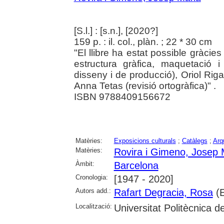
[S.l.] : [s.n.], [2020?]
159 p. : il. col., plàn. ; 22 * 30 cm
"El llibre ha estat possible gràcie
estructura gràfica, maquetació 
disseny i de producció), Oriol Rigat
Anna Tetas (revisió ortogràfica)" .
ISBN 9788409156672
Matèries:
Exposicions culturals
;
Catàlegs
;
Arq
Matèries:
Rovira i Gimeno, Josep 
Àmbit:
Barcelona
Cronologia:
[1947 - 2020]
Autors add.:
Rafart Degracia, Rosa
(E
Localització:
Universitat Politècnica 