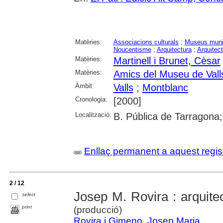
Matèries:
Associacions culturals
;
Museus muni
Noucentisme
;
Arquitectura
;
Arquitec
Matèries:
Martinell i Brunet, Cèsar
Matèries:
Amics del Museu de Vall
Àmbit:
Valls
;
Montblanc
Cronologia:
[2000]
Localització:
B. Pública de Tarragona;
Enllaç permanent a aquest regis
2 / 12
Josep M. Rovira : arquite
select
print
(producció)
Rovira i Gimeno, Josep Maria