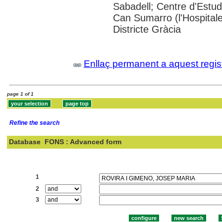
Sabadell; Centre d'Estudi
Can Sumarro (l'Hospitale
Districte Gràcia
Enllaç permanent a aquest regis
page 1 of 1
Refine the search
Database
FONS : Advanced form
Search:
1
2
3