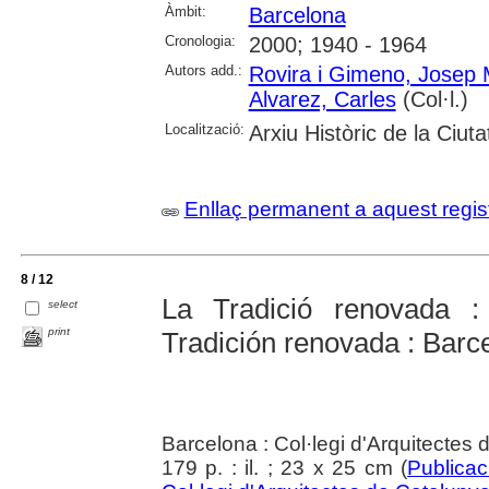
Àmbit:
Barcelona
Cronologia:
2000; 1940 - 1964
Autors add.:
Rovira i Gimeno, Josep 
Alvarez, Carles
(Col·l.)
Localització:
Arxiu Històric de la Ciut
Enllaç permanent a aquest regis
8 / 12
La Tradició renovada 
select
print
Tradición renovada : Barc
Barcelona : Col·legi d'Arquitectes
179 p. : il. ; 23 x 25 cm (
Publica