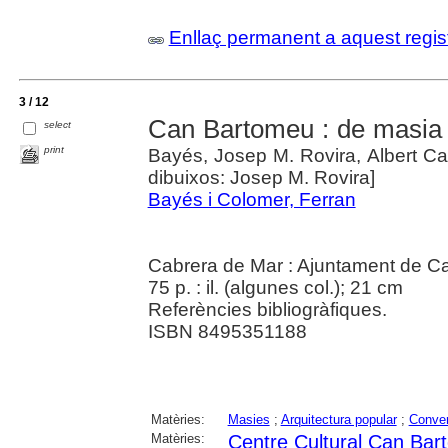
Enllaç permanent a aquest regis
3 / 12
Can Bartomeu : de masia a
select
print
Bayés, Josep M. Rovira, Albert Calls
dibuixos: Josep M. Rovira]
Bayés i Colomer, Ferran
Cabrera de Mar : Ajuntament de C
75 p. : il. (algunes col.); 21 cm
Referències bibliogràfiques.
ISBN 8495351188
Matèries:
Masies
;
Arquitectura popular
;
Convers
Matèries:
Centre Cultural Can Ba