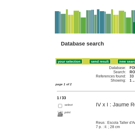
Database search
Database:
FO
Search:
RO
References found:
33
Showing:
1 .
page 1 of 2
1 / 33
IV x I : Jaume 
select
print
Reus : Escola Taller d'
7 p. : il. ; 28 cm