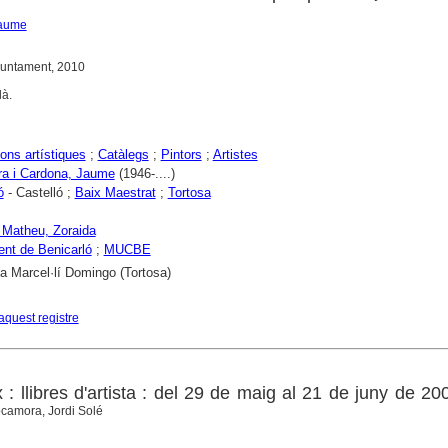
Jaume
juntament, 2010
là.
ons artístiques
;
Catàlegs
;
Pintors
;
Artistes
a i Cardona, Jaume
(1946-....)
ó
- Castelló ;
Baix Maestrat
;
Tortosa
 Matheu, Zoraida
nt de Benicarló
;
MUCBE
ca Marcel·lí Domingo (Tortosa)
aquest registre
ex : llibres d'artista : del 29 de maig al 21 de juny de 20
camora, Jordi Solé