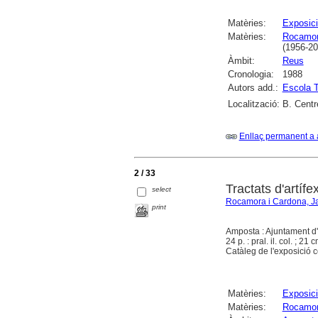
Matèries:
Exposici
Matèries:
Rocamor
(1956-20
Àmbit:
Reus
Cronologia:
1988
Autors add.:
Escola T
Localització:
B. Centr
Enllaç permanent a 
2 / 33
Tractats d'artífe
select
Rocamora i Cardona, 
print
Amposta : Ajuntament d'
24 p. : pral. il. col. ; 21 
Catàleg de l'exposició 
Matèries:
Exposici
Matèries:
Rocamor