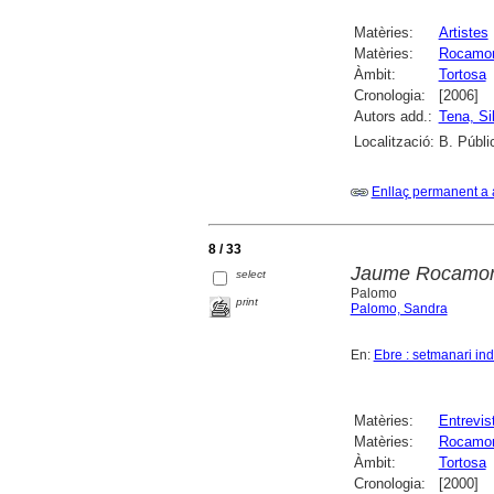
Matèries:
Artistes
Matèries:
Rocamor
Àmbit:
Tortosa
Cronologia:
[2006]
Autors add.:
Tena, Si
Localització:
B. Públi
Enllaç permanent a 
8 / 33
Jaume Rocamora, 
select
Palomo
print
Palomo, Sandra
En:
Ebre : setmanari in
Matèries:
Entrevis
Matèries:
Rocamor
Àmbit:
Tortosa
Cronologia:
[2000]