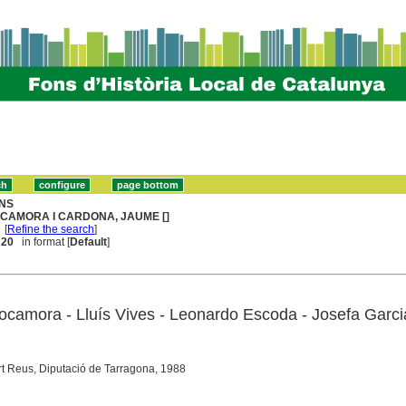
NS
CAMORA I CARDONA, JAUME []
[
Refine the search
]
. 20
in format [
Default
]
Rocamora - Lluís Vives - Leonardo Escoda - Josefa Garci
Art Reus, Diputació de Tarragona, 1988