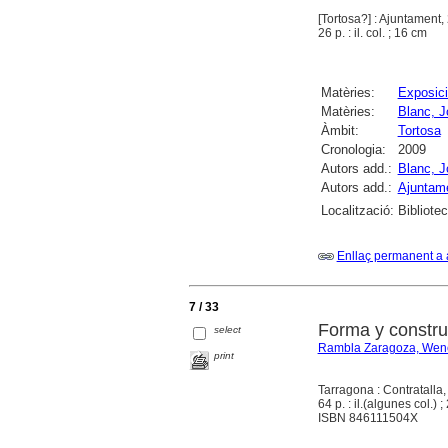
[Tortosa?] : Ajuntament,
26 p. : il. col. ; 16 cm
Matèries:
Exposici
Matèries:
Blanc, J
Àmbit:
Tortosa
Cronologia:
2009
Autors add.:
Blanc, J
Autors add.:
Ajuntame
Localització:
Bibliote
Enllaç permanent a 
7 / 33
Forma y constru
select
Rambla Zaragoza, Wen
print
Tarragona : Contratalla
64 p. : il.(algunes col.) 
ISBN 846111504X