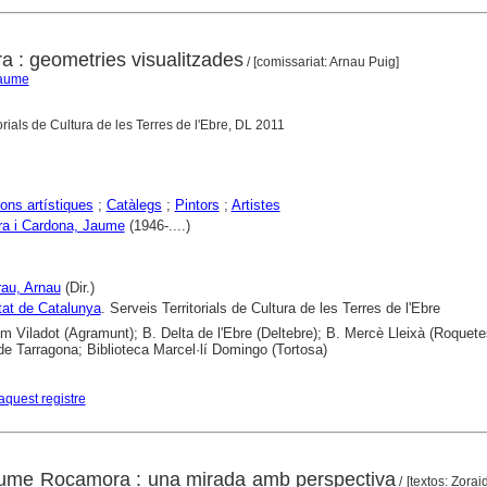
: geometries visualitzades
/ [comissariat: Arnau Puig]
Jaume
torials de Cultura de les Terres de l'Ebre, DL 2011
ons artístiques
;
Catàlegs
;
Pintors
;
Artistes
a i Cardona, Jaume
(1946-....)
rau, Arnau
(Dir.)
tat de Catalunya
. Serveis Territorials de Cultura de les Terres de l'Ebre
em Viladot (Agramunt); B. Delta de l'Ebre (Deltebre); B. Mercè Lleixà (Roquete
de Tarragona; Biblioteca Marcel·lí Domingo (Tortosa)
aquest registre
ume Rocamora : una mirada amb perspectiva
/ [textos: Zora