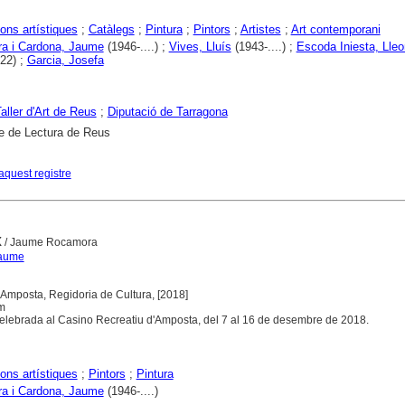
ons artístiques
;
Catàlegs
;
Pintura
;
Pintors
;
Artistes
;
Art contemporani
a i Cardona, Jaume
(1946-....) ;
Vives, Lluís
(1943-....) ;
Escoda Iniesta, Lleo
22) ;
Garcia, Josefa
aller d'Art de Reus
;
Diputació de Tarragona
e de Lectura de Reus
aquest registre
x
/ Jaume Rocamora
Jaume
Amposta, Regidoria de Cultura, [2018]
cm
celebrada al Casino Recreatiu d'Amposta, del 7 al 16 de desembre de 2018.
ons artístiques
;
Pintors
;
Pintura
a i Cardona, Jaume
(1946-....)