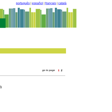
português
|
español
|
français
|
català
go to page
a