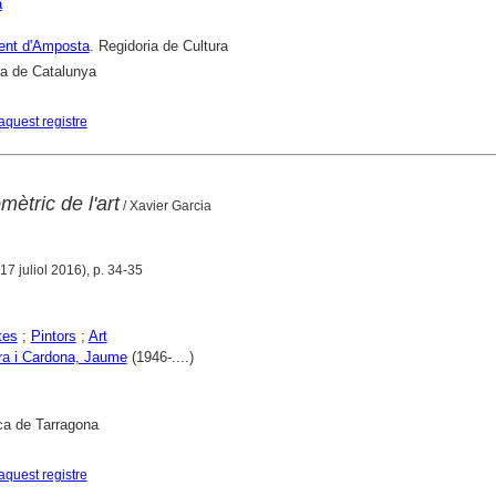
a
ent d'Amposta
. Regidoria de Cultura
ca de Catalunya
aquest registre
ètric de l'art
/ Xavier Garcia
17 juliol 2016), p. 34-35
tes
;
Pintors
;
Art
a i Cardona, Jaume
(1946-....)
ca de Tarragona
aquest registre