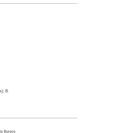
s); B.
ida Burgos