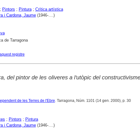
;
Pintors
;
Pintura
;
Crítica artística
a i Cardona, Jaume
(1946-....)
lva
ca de Tarragona
aquest registre
del pintor de les oliveres a l'utòpic del constructivism
dependent de les Terres de l'Ebre
. Tarragona, Núm. 1101 (14 gen. 2000), p. 30
tes
;
Pintors
;
Pintura
a i Cardona, Jaume
(1946-....)