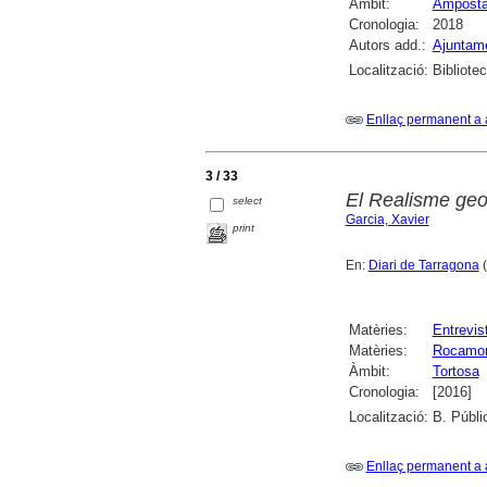
Àmbit:
Ampost
Cronologia:
2018
Autors add.:
Ajuntam
Localització:
Bibliote
Enllaç permanent a 
3 / 33
El Realisme geom
select
Garcia, Xavier
print
En:
Diari de Tarragona
(
Matèries:
Entrevis
Matèries:
Rocamor
Àmbit:
Tortosa
Cronologia:
[2016]
Localització:
B. Públi
Enllaç permanent a 