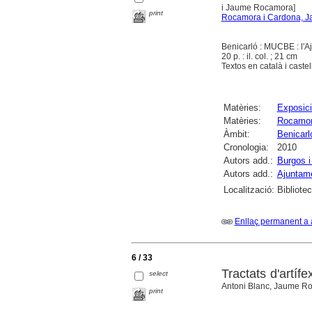
i Jaume Rocamora]
print
Rocamora i Cardona, 
Benicarló : MUCBE : l'A
20 p. : il. col. ; 21 cm
Textos en català i castel
Matèries:
Exposici
Matèries:
Rocamor
Àmbit:
Benicarl
Cronologia:
2010
Autors add.:
Burgos i
Autors add.:
Ajuntame
Localització:
Bibliote
Enllaç permanent a 
6 / 33
Tractats d'artíf
select
Antoni Blanc, Jaume Ro
print