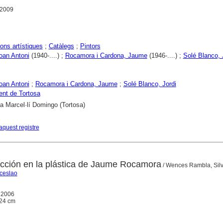
 2009
ons artístiques
;
Catàlegs
;
Pintors
oan Antoni
(1940-....) ;
Rocamora i Cardona, Jaume
(1946-....) ;
Solé Blanco, 
oan Antoni
;
Rocamora i Cardona, Jaume
;
Solé Blanco, Jordi
nt de Tortosa
ca Marcel·lí Domingo (Tortosa)
aquest registre
cción en la plástica de Jaume Rocamora
/ Wences Rambla, Sil
ceslao
, 2006
; 24 cm