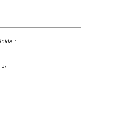
nida :
. 17