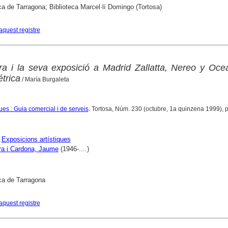
ca de Tarragona; Biblioteca Marcel·lí Domingo (Tortosa)
aquest registre
 i la seva exposició a Madrid Zallatta, Nereo y Oceá
trica
/ María Burgaleta
es : Guia comercial i de serveis
. Tortosa, Núm. 230 (octubre, 1a quinzena 1999), p
;
Exposicions artístiques
a i Cardona, Jaume
(1946-....)
ca de Tarragona
aquest registre