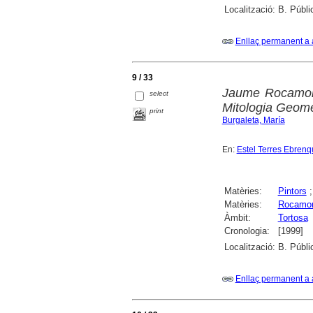
Localització:
B. Públi
Enllaç permanent a 
9 / 33
Jaume Rocamora
select
Mitologia Geomé
print
Burgaleta, María
En:
Estel Terres Ebrenqu
Matèries:
Pintors
Matèries:
Rocamor
Àmbit:
Tortosa
Cronologia:
[1999]
Localització:
B. Públi
Enllaç permanent a 