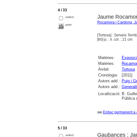
4 / 33
Jaume Rocamora 
select
Rocamora i Cardona, 
print
[Tortosa] : Serveis Terri
[60] p. : il. col. ; 21 cm
Matèries:
Exposici
Matèries:
Rocamor
Àmbit:
Tortosa
Cronologia:
[2011]
Autors add.:
Puig i G
Autors add.:
Generali
Localització:
B. Guill
Pública 
Enllaç permanent a 
5 / 33
Gaubances : Ja
select