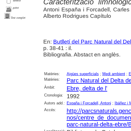
Caracterització limnològi
select
print
Antoni España i Forcadell, Carles I
Alberto Rodrigues Capítulo
Text complet
En:
Butlletí del Parc Natural del De
p. 38-41 : il.
Bibliografia. Abstact en anglès.
Matèries:
Aigües superficials
;
Medi ambient
;
E
Matèries:
Parc Natural del Delta de
Àmbit:
Ebre, delta de l'
Cronologia:
1992
Autors add.:
España i Forcadell, Antoni
;
Ibáñez i 
Accés:
http://parcsnaturals.gen
nos/centre_de_documentac
parc-natural-delta-ebre/Bu