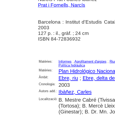
Prat i Fornells, Narcís
Barcelona : Institut d'Estudis Cat
2003
127 p. : il., gràf. ; 24 cm
ISBN 84-72836932
Matèries:
Informes
;
Aprofitament d'aigües
;
Riu
Política hidràulica
Matèries:
Plan Hidrológico Naciona
Àmbit:
Ebre, riu
;
Ebre, delta de 
Cronologia:
2003
Autors add.:
Ibàñez, Carles
Localització:
B. Mestre Cabré (Tivissa
(Tortosa); B. Mercè Llei
(Ginestar); B. Dr. Mn. 