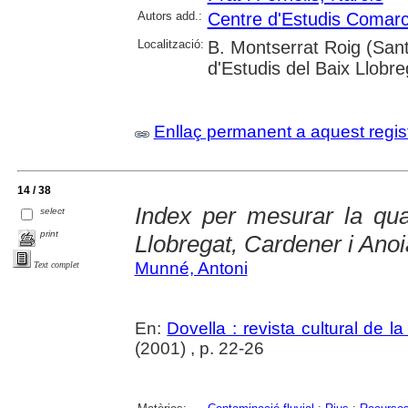
Autors add.:
Centre d'Estudis Comarca
Localització:
B. Montserrat Roig (Sant
d'Estudis del Baix Llobr
Enllaç permanent a aquest regis
14 / 38
Index per mesurar la qual
select
print
Llobregat, Cardener i Anoi
Munné, Antoni
Text complet
En:
Dovella : revista cultural de l
(2001) , p. 22-26