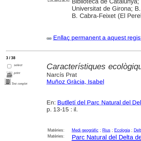
Localització:
Biblioteca de Catalunya;
Universitat de Girona; B
B. Cabra-Feixet (El Perel
Enllaç permanent a aquest regis
3 / 38
Característiques ecològiq
select
print
Narcís Prat
Muñoz Gràcia, Isabel
Text complet
En:
Butlletí del Parc Natural del De
p. 13-15 : il.
Matèries:
Medi geogràfic
;
Rius
;
Ecologia
;
Del
Matèries:
Parc Natural del Delta de