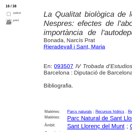
16 / 38
La Qualitat biològica de 
select
print
Nespres: efectes de l'ab
importància de l'autodep
Bonada, Narcís Prat
Rieradevall i Sant, Maria
En:
093507
IV Trobada d'Estudios
Barcelona : Diputació de Barcelona
Bibliografia.
Matèries:
Parcs naturals
;
Recursos hídrics
;
Ri
Matèries:
Parc Natural de Sant Llo
Àmbit:
Sant Llorenç del Munt
;