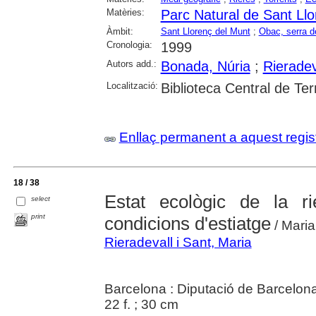
Matèries:
Parc Natural de Sant Llo
Àmbit:
Sant Llorenç del Munt
;
Obac, serra de
Cronologia:
1999
Autors add.:
Bonada, Núria
;
Rieradev
Localització:
Biblioteca Central de Te
Enllaç permanent a aquest regis
18 / 38
Estat ecològic de la r
select
print
condicions d'estiatge
/ Maria
Rieradevall i Sant, Maria
Barcelona : Diputació de Barcelona
22 f. ; 30 cm