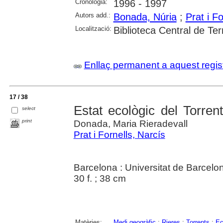
Cronologia:
1996 - 1997
Autors add.:
Bonada, Núria
;
Prat i F
Localització:
Biblioteca Central de Te
Enllaç permanent a aquest regis
17 / 38
Estat ecològic del Torren
select
print
Donada, Maria Rieradevall
Prat i Fornells, Narcís
Barcelona : Universitat de Barcel
30 f. ; 38 cm
Matèries:
Medi geogràfic
;
Rieres
;
Torrents
;
Ec