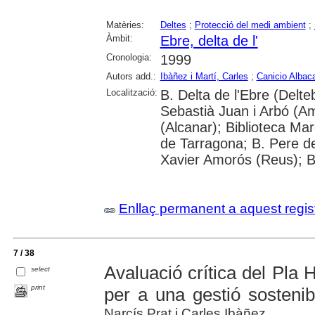
Matèries:
Deltes
;
Protecció del medi ambient
;
Àmbit:
Ebre, delta de l'
Cronologia:
1999
Autors add.:
Ibàñez i Martí, Carles
;
Canicio Albaca
Localització:
B. Delta de l'Ebre (Delte
Sebastià Juan i Arbó (Am
(Alcanar); Biblioteca Mar
de Tarragona; B. Pere d
Xavier Amorós (Reus); B.
Enllaç permanent a aquest regis
7 / 38
Avaluació crítica del Pla 
select
print
per a una gestió sostenib
Narcís Prat i Carles Ibàñez