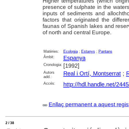
Higher temperatures (which origina
presence of sulphate in the waters
inputs of sediments and allocht
factors that originated the diff
faunas of Spanish lakes and reser
of north and central Europe.
Matèries:
Ecologia
;
Estanys
;
Pantans
Àmbit:
Espanya
Cronologia:
[1992]
Autors
Real i Ortí, Montserrat
;
R
add.:
Accés:
http://hdl.handle.net/244
Enllaç permanent a aquest regis
2 / 38