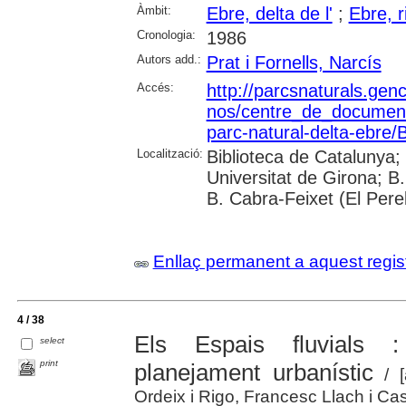
Àmbit:
Ebre, delta de l'
;
Ebre, r
Cronologia:
1986
Autors add.:
Prat i Fornells, Narcís
Accés:
http://parcsnaturals.gen
nos/centre_de_documentac
parc-natural-delta-ebre/Bu
Localització:
Biblioteca de Catalunya;
Universitat de Girona; B
B. Cabra-Feixet (El Perel
Enllaç permanent a aquest regis
4 / 38
Els Espais fluvials 
select
print
planejament urbanístic
/ [
Ordeix i Rigo, Francesc Llach i Cas