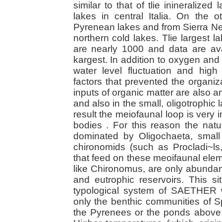
similar to that of tlie inineraliz
lakes in central Italia. On the 
Pyrenean lakes and from Sierra Ne
northern cold lakes. Tlie largest l
are nearly 1000 and data are ava
kargest. In addition to oxygen and
water level fluctuation and high
factors that prevented the organi
inputs of organic matter are also an
and also in the small, oligotrophic
result the meiofaunal loop is very
bodies . For this reason the natu
dominated by Oligochaeta, small
chironomids (such as Procladi~ls
that feed on these meoifaunal el
like Chironomus, are only abundan
and eutrophic reservoirs. This sit
typological system of SAETHER 
only the benthic communities of 
the Pyrenees or the ponds above