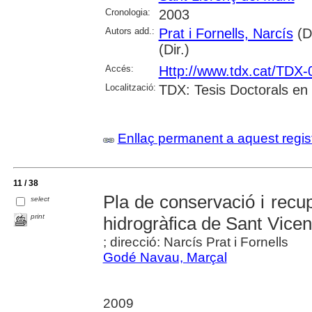
Cronologia:
2003
Autors add.:
Prat i Fornells, Narcís
(Di
(Dir.)
Accés:
Http://www.tdx.cat/TDX
Localització:
TDX: Tesis Doctorals en
Enllaç permanent a aquest regis
11 / 38
Pla de conservació i recu
select
print
hidrogràfica de Sant Vice
; direcció: Narcís Prat i Fornells
Godé Navau, Marçal
2009