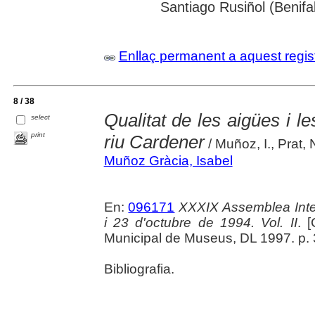
Santiago Rusiñol (Benifal
Enllaç permanent a aquest regis
8 / 38
Qualitat de les aigües i l
select
print
riu Cardener
/ Muñoz, I., Prat, 
Muñoz Gràcia, Isabel
En:
096171
XXXIX Assemblea Inte
i 23 d'octubre de 1994. Vol. II
. 
Municipal de Museus, DL 1997. p.
Bibliografia.