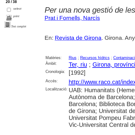
20 / 38
Per una nova gestió de les
select
print
Prat i Fornells, Narcís
Text complet
En:
Revista de Girona
. Girona. Any
Matèries:
Rius
;
Recursos hídrics
;
Contaminació
Àmbit:
Ter, riu
;
Girona, provínc
Cronologia:
[1992]
Accés:
http://www.raco.cat/inde
Localització:
UAB: Humanitats (Hemero
Autònoma de Barcelona; 
Barcelona; Biblioteca Bor
de Girona; Universitat de
Universitat Pompeu Fabra;
Vic-Universitat Central 