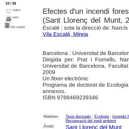
10 / 38
Efectes d'un incendi fores
select
print
(Sant Llorenç del Munt, 
Escalé ; sota la direcció de: Narcís
Text complet
Vila Escalé, Mireia
Barcelona : Universitat de Barcelo
Dirigida per: Prat i Fornells, Na
Universitat de Barcelona. Faculta
2009
Un fitxer electrònic
Programa de doctorat de Ecologia, 
annexos.
ISBN 9788469239346
Matèries:
Tesis doctorals
;
Ecologia
;
Incendis f
Recuperació del medi ambient
Àmbit:
Sant Llorenç del Munt