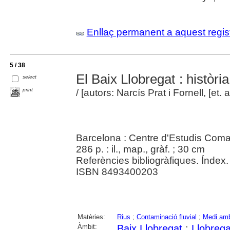
Enllaç permanent a aquest regis
5 / 38
El Baix Llobregat : història
select
print
/ [autors: Narcís Prat i Fornell, [et. al
Barcelona : Centre d'Estudis Coma
286 p. : il., map., gràf. ; 30 cm
Referències bibliogràfiques. Índex.
ISBN 8493400203
Matèries:
Rius
;
Contaminació fluvial
;
Medi amb
Àmbit:
Baix Llobregat
;
Llobregat