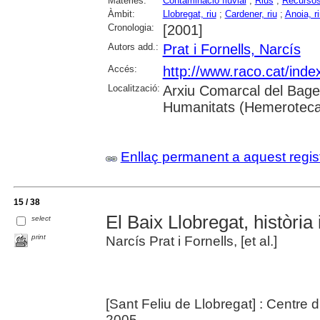
Matèries:
Contaminació fluvial
;
Rius
;
Recursos
Àmbit:
Llobregat, riu
;
Cardener, riu
;
Anoia, riu
Cronologia:
[2001]
Autors add.:
Prat i Fornells, Narcís
Accés:
http://www.raco.cat/inde
Localització:
Arxiu Comarcal del Bage
Humanitats (Hemeroteca
Enllaç permanent a aquest regis
15 / 38
El Baix Llobregat, història 
select
print
Narcís Prat i Fornells, [et al.]
[Sant Feliu de Llobregat] : Centre 
2005