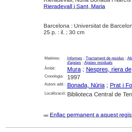
Rieradevall i Sant, Maria
Barcelona : Universitat de Barcel
25 p. : il. ; 30 cm
Matèries:
Informes
;
Tractament de residus
;
Ab
d'aigües
;
Aigües residuals
Àmbit:
Mura
;
Nespres, riera de
Cronologia:
1997
Autors add.:
Bonada, Núria
;
Prat i F
Localització:
Biblioteca Central de Te
Enllaç permanent a aquest regis