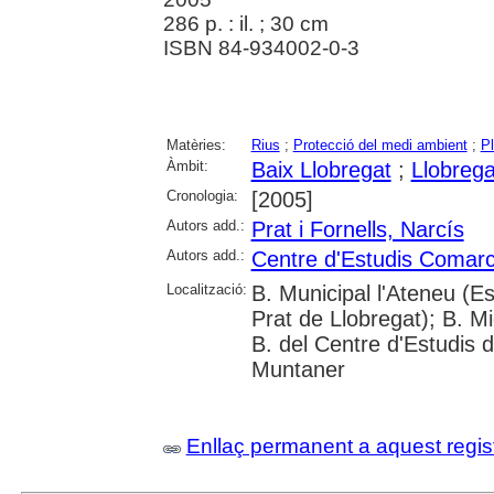
286 p. : il. ; 30 cm
ISBN 84-934002-0-3
Matèries:
Rius
;
Protecció del medi ambient
;
P
Àmbit:
Baix Llobregat
;
Llobregat
Cronologia:
[2005]
Autors add.:
Prat i Fornells, Narcís
Autors add.:
Centre d'Estudis Comarca
Localització:
B. Municipal l'Ateneu (E
Prat de Llobregat); B. Mi
B. del Centre d'Estudis d
Muntaner
Enllaç permanent a aquest regis