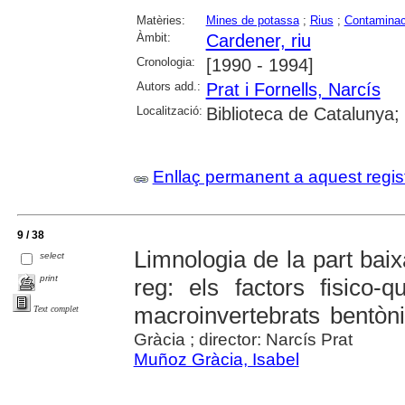
Matèries:
Mines de potassa
;
Rius
;
Contaminaci
Àmbit:
Cardener, riu
Cronologia:
[1990 - 1994]
Autors add.:
Prat i Fornells, Narcís
Localització:
Biblioteca de Catalunya;
Enllaç permanent a aquest regis
9 / 38
Limnologia de la part baix
select
print
reg: els factors fisico-q
macroinvertebrats bentòn
Text complet
Gràcia ; director: Narcís Prat
Muñoz Gràcia, Isabel