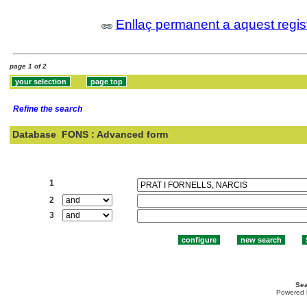
Enllaç permanent a aquest regis
page 1 of 2
Refine the search
Database
FONS : Advanced form
Search:
1
2
3
Sea
Powered