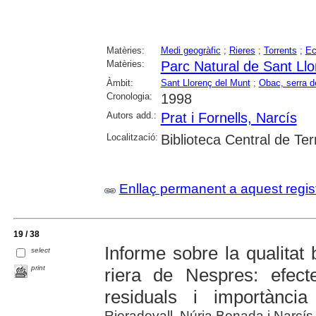
Matèries:
Medi geogràfic
;
Rieres
;
Torrents
;
Ec
Matèries:
Parc Natural de Sant Llo
Àmbit:
Sant Llorenç del Munt
;
Obac, serra de
Cronologia:
1998
Autors add.:
Prat i Fornells, Narcís
Localització:
Biblioteca Central de Te
Enllaç permanent a aquest regis
19 / 38
Informe sobre la qualitat 
select
print
riera de Nespres: efect
residuals i importància
Rieradevall, Núria Bonada i Narcís