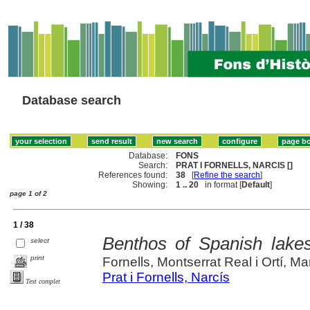
Database search
Database:
FONS
Search:
PRAT I FORNELLS, NARCIS []
References found:
38
[
Refine the search
]
Showing:
1 .. 20
in format [
Default
]
page 1 of 2
1 / 38
Benthos of Spanish lakes
select
print
Fornells, Montserrat Real i Ortí, Ma
Prat i Fornells, Narcís
Text complet