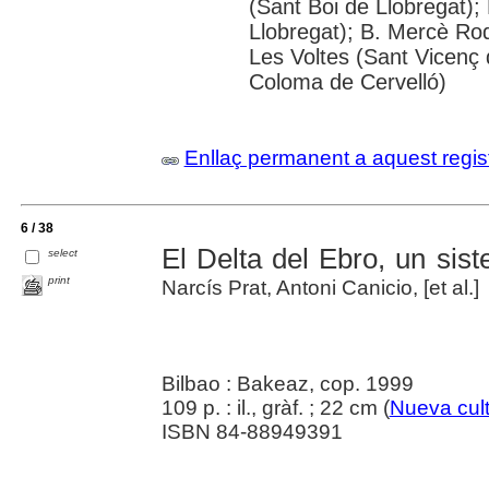
(Sant Boi de Llobregat);
Llobregat); B. Mercè Rod
Les Voltes (Sant Vicenç 
Coloma de Cervelló)
Enllaç permanent a aquest regis
6 / 38
El Delta del Ebro, un si
select
print
Narcís Prat, Antoni Canicio, [et al.]
Bilbao : Bakeaz, cop. 1999
109 p. : il., gràf. ; 22 cm (
Nueva cult
ISBN 84-88949391