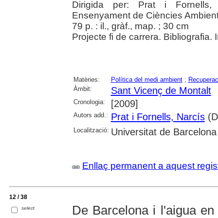
Dirigida per: Prat i Fornells,
Ensenyament de Ciències Ambient
79 p. : il., gràf., map. ; 30 cm
Projecte fi de carrera. Bibliografia.
Matèries:
Política del medi ambient
;
Recuperac
Àmbit:
Sant Vicenç de Montalt
Cronologia:
[2009]
Autors add.:
Prat i Fornells, Narcís
(Di
Localització:
Universitat de Barcelona
Enllaç permanent a aquest regis
12 / 38
De Barcelona i l'aigua en
select