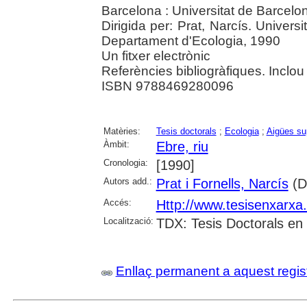
Barcelona : Universitat de Barcelo
Dirigida per: Prat, Narcís. Univers
Departament d'Ecologia, 1990
Un fitxer electrònic
Referències bibliogràfiques. Inclo
ISBN 9788469280096
Matèries:
Tesis doctorals
;
Ecologia
;
Aigües sup
Àmbit:
Ebre, riu
Cronologia:
[1990]
Autors add.:
Prat i Fornells, Narcís
(Di
Accés:
Http://www.tesisenxarx
Localització:
TDX: Tesis Doctorals en
Enllaç permanent a aquest regis