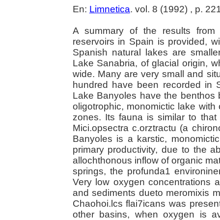
En:
Limnetica
. vol. 8 (1992) , p. 2
A summary of the results from 
reservoirs in Spain is provided, wi
Spanish natural lakes are smalle
Lake Sanabria, of glacial origin, w
wide. Many are very small and sit
hundred have been recorded in S
Lake Banyoles have the benthos b
oligotrophic, monomictic lake wit
zones. Its fauna is similar to tha
Mici.opsectra c.orztractu (a chir
Banyoles is a karstic, monomictic
primary productivity, due to the a
allochthonous inflow of organic mat
springs, the profunda1 environinen
Very low oxygen concentrations a
and sediments dueto meromixis mea
Chaohoi.lcs flai7icans was present
other basins, when oxygen is av