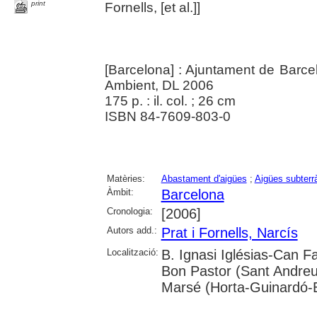
print
Fornells, [et al.]]
[Barcelona] : Ajuntament de Barce
Ambient, DL 2006
175 p. : il. col. ; 26 cm
ISBN 84-7609-803-0
Matèries:
Abastament d'aigües
;
Aigües subterr
Àmbit:
Barcelona
Cronologia:
[2006]
Autors add.:
Prat i Fornells, Narcís
Localització:
B. Ignasi Iglésias-Can F
Bon Pastor (Sant Andreu
Marsé (Horta-Guinardó-