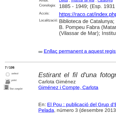
Àmbit:
Lleida
;
Vilassar de Mar
;
Catalunya
Cronologia:
1885 - 1949; (Esp. 1931
Accés:
https://raco.cat/index.p
Localització:
Biblioteca de Catalunya;
B. Pompeu Fabra (Mataró)
(Vilassar de Mar); Inst
Enllaç permanent a aquest regis
7 / 106
Estirant el fil d'una fot
select
print
Carlota Giménez
Giménez i Compte, Carlota
Text complet
En:
El Pou : publicació del Grup d'
Pelada
, número 3 (desembre 2013), 