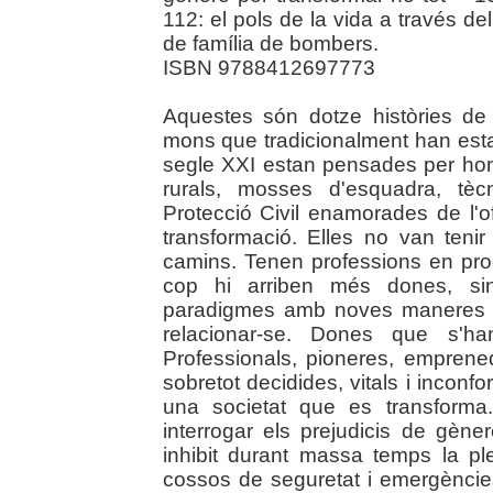
112: el pols de la vida a través de
de família de bombers.
ISBN 9788412697773
Aquestes són dotze històries de
mons que tradicionalment han esta
segle XXI estan pensades per ho
rurals, mosses d'esquadra, tè
Protecció Civil enamorades de l'
transformació. Elles no van tenir
camins. Tenen professions en pr
cop hi arriben més dones, si
paradigmes amb noves maneres de 
relacionar-se. Dones que s'h
Professionals, pioneres, emprened
sobretot decidides, vitals i incon
una societat que es transforma.
interrogar els prejudicis de gène
inhibit durant massa temps la pl
cossos de seguretat i emergèncie