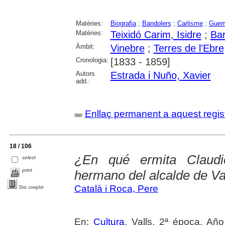
Matèries:
Biografia
;
Bandolers
;
Carlisme
;
Guerr
Matèries:
Teixidó Carim, Isidre
;
Bar
Àmbit:
Vinebre
;
Terres de l'Ebre
Cronologia:
[1833 - 1859]
Autors
Estrada i Nuño, Xavier
add.:
Enllaç permanent a aquest regis
18 / 106
¿En qué ermita Claudi
select
print
hermano del alcalde de Va
Català i Roca, Pere
Text complet
En:
Cultura
. Valls. 2ª época. Añ