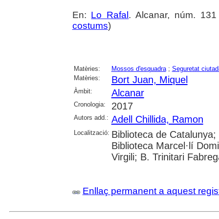
En:
Lo Rafal
. Alcanar, núm. 131 
costums
)
Matèries:
Mossos d'esquadra
;
Seguretat ciuta
Matèries:
Bort Juan, Miquel
Àmbit:
Alcanar
Cronologia:
2017
Autors add.:
Adell Chillida, Ramon
Localització:
Biblioteca de Catalunya;
Biblioteca Marcel·lí Domi
Virgili; B. Trinitari Fabre
Enllaç permanent a aquest regis