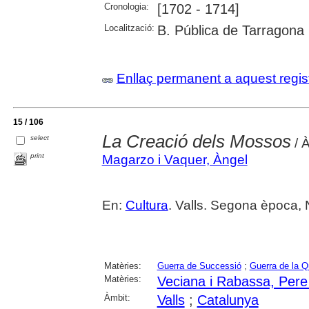
Cronologia:
[1702 - 1714]
Localització:
B. Pública de Tarragona
Enllaç permanent a aquest regis
15 / 106
La Creació dels Mossos
select
/ 
print
Magarzo i Vaquer, Àngel
En:
Cultura
. Valls. Segona època,
Matèries:
Guerra de Successió
;
Guerra de la Q
Matèries:
Veciana i Rabassa, Pere
Àmbit:
Valls
;
Catalunya