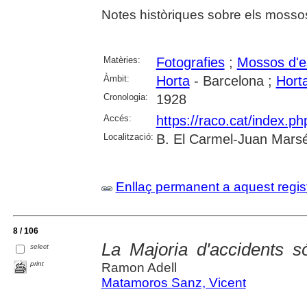
Notes històriques sobre els mosso
Matèries:
Fotografies
;
Mossos d'e
Àmbit:
Horta
- Barcelona ;
Hort
Cronologia:
1928
Accés:
https://raco.cat/index.p
Localització:
B. El Carmel-Juan Marsé
Enllaç permanent a aquest regis
8 / 106
La Majoria d'accidents s
select
print
Ramon Adell
Matamoros Sanz, Vicent