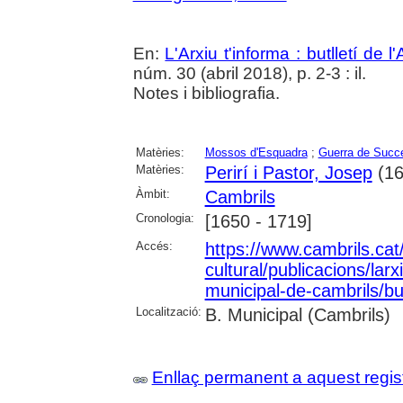
En:
L'Arxiu t'informa : butlletí de 
núm. 30 (abril 2018), p. 2-3 : il.
Notes i bibliografia.
Matèries:
Mossos d'Esquadra
;
Guerra de Succ
Matèries:
Perirí i Pastor, Josep
(16
Àmbit:
Cambrils
Cronologia:
[1650 - 1719]
Accés:
https://www.cambrils.cat/
cultural/publicacions/larxi
municipal-de-cambrils/but
Localització:
B. Municipal (Cambrils)
Enllaç permanent a aquest regis