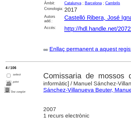
Àmbit:
Catalunya
;
Barcelona
;
Cambrils
Cronologia:
2017
Autors
Castelló Ribera, José Ign
add.:
Accés:
http://hdl.handle.net/207
Enllaç permanent a aquest regis
4 / 106
Comissaria de mossos d
select
print
informàtic]
/ Manuel Sánchez-Villan
Sánchez-Villanueva Beuter, Manue
Text complet
2007
1 recurs electrònic