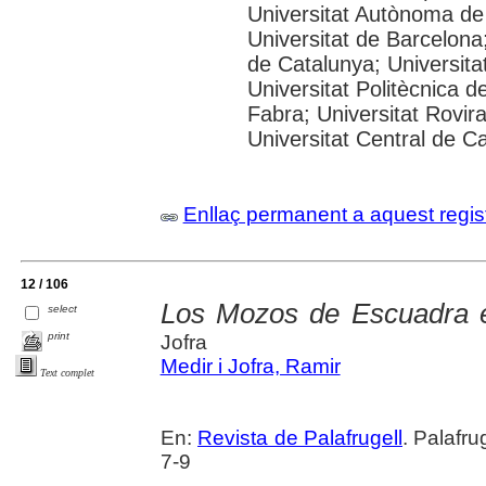
Universitat Autònoma de
Universitat de Barcelona;
de Catalunya; Universitat
Universitat Politècnica 
Fabra; Universitat Rovira 
Universitat Central de C
Enllaç permanent a aquest regis
12 / 106
Los Mozos de Escuadra e
select
print
Jofra
Medir i Jofra, Ramir
Text complet
En:
Revista de Palafrugell
. Palafru
7-9