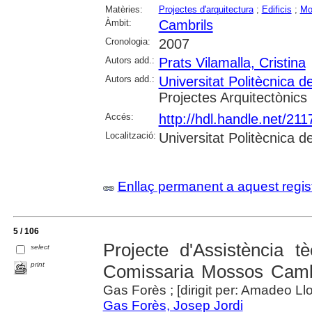
Matèries:
Projectes d'arquitectura
;
Edificis
;
Mo
Àmbit:
Cambrils
Cronologia:
2007
Autors add.:
Prats Vilamalla, Cristina
Autors add.:
Universitat Politècnica 
Projectes Arquitectònics
Accés:
http://hdl.handle.net/21
Localització:
Universitat Politècnica 
Enllaç permanent a aquest regis
5 / 106
Projecte d'Assistència
select
print
Comissaria Mossos Camb
Gas Forès ; [dirigit per: Amadeo Ll
Gas Forès, Josep Jordi