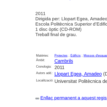
2011
Dirigida per: Llopart Egea, Amadeo
Escola Politècnica Superior d'Edif
1 disc òptic (CD-ROM)
Treball final de grau.
Matèries:
Projectes
;
Edificis
;
Mossos d'esqua
Àmbit:
Cambrils
Cronologia:
2011
Autors add.:
Llopart Egea, Amadeo
(D
Localització:
Universitat Politècnica 
Enllaç permanent a aquest regis