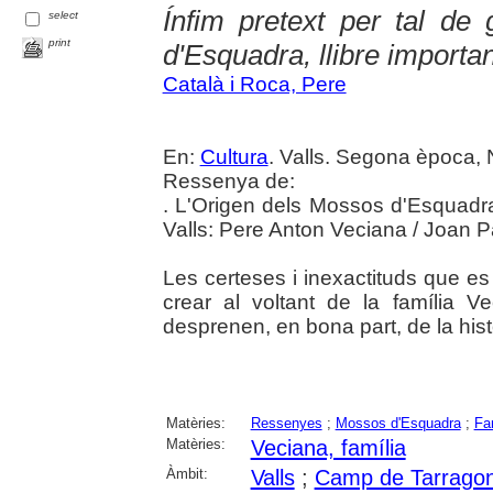
Ínfim pretext per tal de
select
print
d'Esquadra, llibre importan
Català i Roca, Pere
En:
Cultura
. Valls. Segona època, 
Ressenya de:
. L'Origen dels Mossos d'Esquadr
Valls: Pere Anton Veciana / Joan Pa
Les certeses i inexactituds que es
crear al voltant de la família 
desprenen, en bona part, de la hist
Matèries:
Ressenyes
;
Mossos d'Esquadra
;
Fa
Matèries:
Veciana, família
Àmbit:
Valls
;
Camp de Tarrago