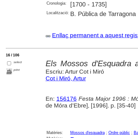
Cronologia:
[1700 - 1735]
Localització:
B. Pública de Tarragona
Enllaç permanent a aquest regis
16 / 106
Els Mossos d'Esquadra 
select
print
Escriu: Artur Cot i Miró
Cot i Miró, Artur
En:
156176
Festa Major 1996 : Mó
de Móra d'Ebre], [1996]. p. [35-40]
Matèries:
Mossos d'esquadra
;
Ordre públic
;
Ba