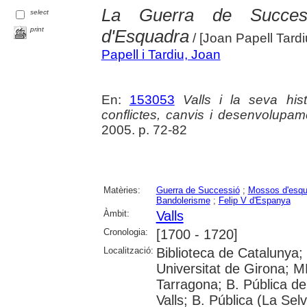
La Guerra de Success
select
print
d'Esquadra
/ [Joan Papell Tardi
Papell i Tardiu, Joan
En:
153053
Valls i la seva his
conflictes, canvis i desenvolupam
2005. p. 72-82
Matèries:
Guerra de Successió
;
Mossos d'esqu
Bandolerisme
;
Felip V d'Espanya
Àmbit:
Valls
Cronologia:
[1700 - 1720]
Localització:
Biblioteca de Catalunya;
Universitat de Girona; 
Tarragona; B. Pública de
Valls; B. Pública (La Sel