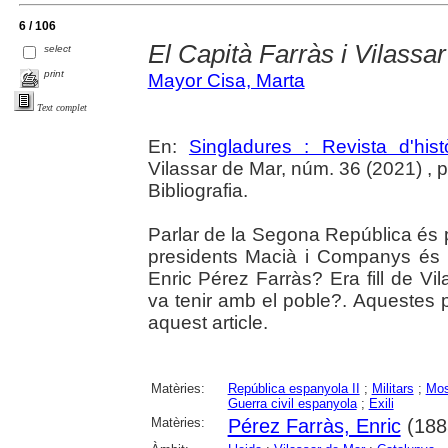
6 / 106
El Capità Farràs i Vilassa
select
print
Mayor Cisa, Marta
Text complet
En:
Singladures : Revista d'hist
Vilassar de Mar, núm. 36 (2021) , p.
Bibliografia.
Parlar de la Segona República és p
presidents Macià i Companys és p
Enric Pérez Farràs? Era fill de Vil
va tenir amb el poble?. Aquestes
aquest article.
Matèries:
República espanyola II
;
Militars
;
Mos
Guerra civil espanyola
;
Exili
Matèries:
Pérez Farràs, Enric
(188