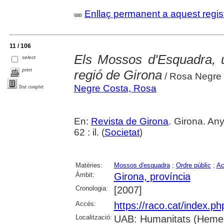
Enllaç permanent a aquest regis
11 / 106
Els Mossos d'Esquadra, un
select
print
regió de Girona
/ Rosa Negre
Negre Costa, Rosa
Text complet
En:
Revista de Girona
. Girona. An
62 : il. (
Societat
)
Matèries:
Mossos d'esquadra
;
Ordre públic
;
Ac
Àmbit:
Girona, província
Cronologia:
[2007]
Accés:
https://raco.cat/index.p
Localització:
UAB: Humanitats (Hemer