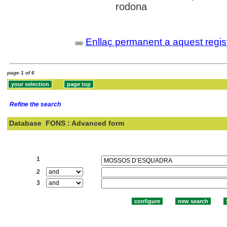
rodona
Enllaç permanent a aquest regis
page 1 of 6
Refine the search
Database
FONS : Advanced form
Search:
1
2
3