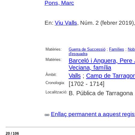
Pons, Marc
En:
Viu Valls
, Núm. 2 (febrer 2019)
Matèries:
Guerra de Successió
;
Famílies
;
Nob
d'esquadra
Matèries:
Barceló i Anguera, Pere
Veciana, família
Àmbit:
Valls
;
Camp de Tarrago
Cronologia:
[1702 - 1714]
Localització:
B. Pública de Tarragona
Enllaç permanent a aquest regis
20 / 106