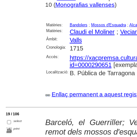
10 (
Monografias vallenses
)
Matèries:
Bandolers
;
Mossos d'Esquadra
;
Alca
Matèries:
Claudi el Moliner
;
Vecia
Àmbit:
Valls
Cronologia:
1715
Accés:
https://xacpremsa.cultu
id=0000290651
[exempla
Localització:
B. Pública de Tarragona
Enllaç permanent a aquest regis
19 / 106
Barceló, el Guerriller; Ve
select
print
remot dels mossos d'esqu