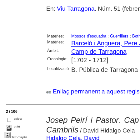
En:
Viu Tarragona
, Núm. 51 (febrer
Matèries:
Mossos d'esquadra
;
Guerrillers
;
Boti
Matèries:
Barceló i Anguera, Pere
Àmbit:
Camp de Tarragona
Cronologia:
[1702 - 1712]
Localització:
B. Pública de Tarragona
Enllaç permanent a aquest regis
2 / 106
Josep Peirí i Pastor. Ca
select
print
Cambrils
/ David Hidalgo Cela
Hidalgo Cela, David
Text complet