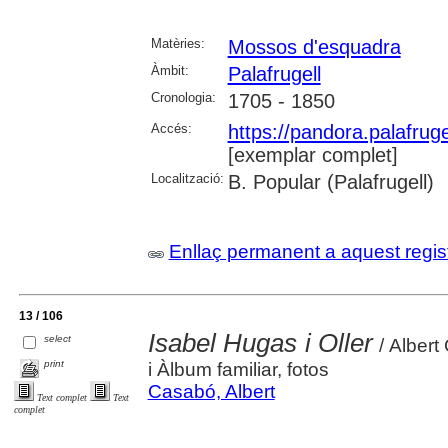
Matèries:
Mossos d'esquadra
Àmbit:
Palafrugell
Cronologia:
1705 - 1850
Accés:
https://pandora.palafru
[exemplar complet]
Localització:
B. Popular (Palafrugell)
Enllaç permanent a aquest regis
13 / 106
Isabel Hugas i Oller
select
/ Albert 
print
i Àlbum familiar, fotos
Casabó, Albert
Text complet
Text
complet