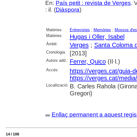
En:
País petit : revista de Verges
. 
: il. (
Diàspora
)
Matèries:
Entrevistes
;
Memòries
;
Mossos d'es
Matèries:
Hugas i Oller, Isabel
Àmbit:
Verges
;
Santa Coloma d
Cronologia:
[2013]
Autors add.:
Ferrer, Quico
(Il·l.)
Accés:
https://verges.cat/guia-
https://verges.cat/media
Localització:
B. Carles Rahola (Girona)
Gregori)
Enllaç permanent a aquest regis
14 / 106