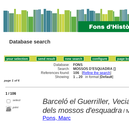
Database search
Database:
FONS
Search:
MOSSOS D'ESQUADRA []
References found:
106
[
Refine the search
]
Showing:
1 .. 20
in format [
Default
]
page 1 of 6
1 / 106
Barceló el Guerriller, Vecia
select
print
dels mossos d'esquadra
/ 
Pons, Marc