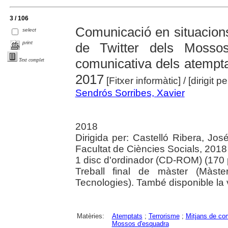
3 / 106
Comunicació en situacions
select
print
de Twitter dels Mosso
comunicativa dels atempta
Text complet
2017
[Fitxer informàtic]
/ [dirigit 
Sendrós Sorribes, Xavier
2018
Dirigida per: Castelló Ribera, Jos
Facultat de Ciències Socials, 2018
1 disc d'ordinador (CD-ROM) (170 pà
Treball final de màster (Màst
Tecnologies). També disponible la v
Matèries:
Atemptats
;
Terrorisme
;
Mitjans de co
Mossos d'esquadra