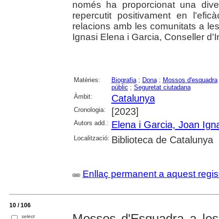
només ha proporcionat una dive
repercutit positivament en l'efic
relacions amb les comunitats a les
Ignasi Elena i Garcia, Conseller d'In
Matèries:
Biografia
;
Dona
;
Mossos d'esquadra
públic
;
Seguretat ciutadana
Àmbit:
Catalunya
Cronologia:
[2023]
Autors add.:
Elena i Garcia, Joan Ign
Localització:
Biblioteca de Catalunya
Enllaç permanent a aquest regis
10 / 106
Mossos d'Esquadra a les f
select