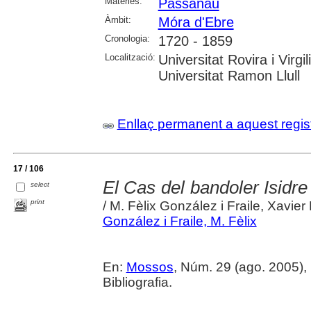
Matèries:
Passanau
Àmbit:
Móra d'Ebre
Cronologia:
1720 - 1859
Localització:
Universitat Rovira i Virgi
Universitat Ramon Llull
Enllaç permanent a aquest regis
17 / 106
El Cas del bandoler Isidre
select
print
/ M. Fèlix González i Fraile, Xavier
González i Fraile, M. Fèlix
En:
Mossos
, Núm. 29 (ago. 2005),
Bibliografia.