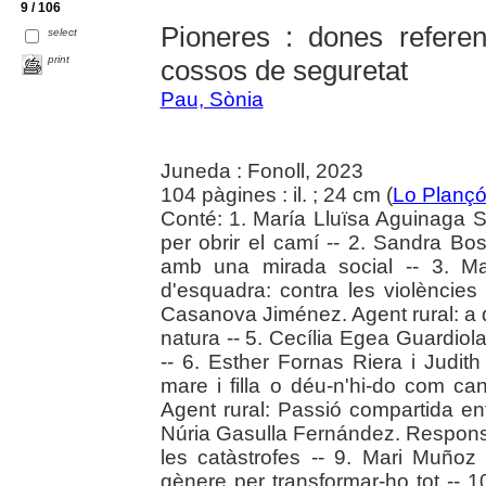
9 / 106
Pioneres : dones referen
select
print
cossos de seguretat
Pau, Sònia
Juneda : Fonoll, 2023
104 pàgines : il. ; 24 cm (
Lo Planç
Conté: 1. María Lluïsa Aguinaga Sol
per obrir el camí -- 2. Sandra B
amb una mirada social -- 3. M
d'esquadra: contra les violències 
Casanova Jiménez. Agent rural: a di
natura -- 5. Cecília Egea Guardiol
-- 6. Esther Fornas Riera i Judit
mare i filla o déu-n'hi-do com ca
Agent rural: Passió compartida entr
Núria Gasulla Fernández. Responsab
les catàstrofes -- 9. Mari Muño
gènere per transformar-ho tot --