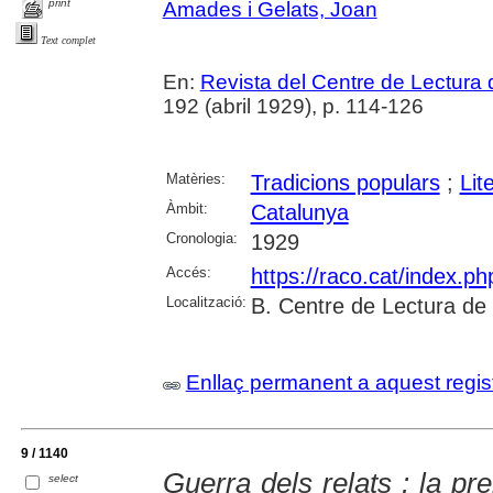
print
Amades i Gelats, Joan
Text complet
En:
Revista del Centre de Lectura
192 (abril 1929), p. 114-126
Matèries:
Tradicions populars
;
Lit
Àmbit:
Catalunya
Cronologia:
1929
Accés:
https://raco.cat/index.p
Localització:
B. Centre de Lectura de
Enllaç permanent a aquest regis
9 / 1140
Guerra dels relats : la p
select