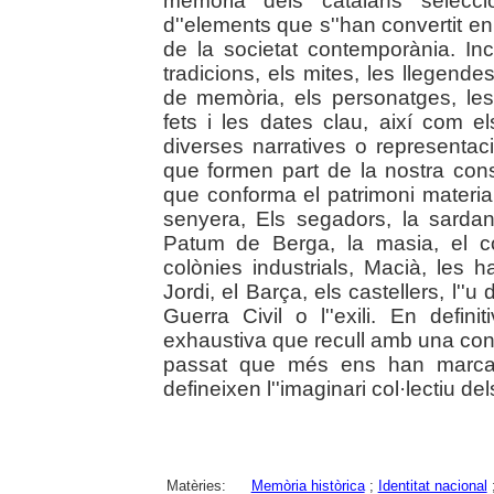
memòria dels catalans selecci
d''elements que s''han convertit e
de la societat contemporània. In
tradicions, els mites, les llegendes
de memòria, els personatges, les
fets i les dates clau, així com e
diverses narratives o representacio
que formen part de la nostra consc
que conforma el patrimoni material
senyera, Els segadors, la sardan
Patum de Berga, la masia, el c
colònies industrials, Macià, les 
Jordi, el Barça, els castellers, l''
Guerra Civil o l''exili. En defini
exhaustiva que recull amb una conc
passat que més ens han marcat
defineixen l''imaginari col·lectiu del
Matèries:
Memòria històrica
;
Identitat nacional