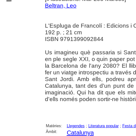
Beltran, Leo
L'Espluga de Francolí : Edicions 
192 p. ; 21 cm
ISBN 9791399092844
Us imagineu què passaria si Sant
en ple segle XXI, o quin paper pot t
la Barcelona de l'any 2080? El ll
fer un viatge introspectiu a través d
Sant Jordi. Amb ells, podreu a
Catalunya, tant des d'un punt de 
imaginació. Qui ha dit que els mi
d'ells només poden sortir-ne històrie
Matèries:
Llegendes
;
Literatura popular
;
Festa d
Àmbit:
Catalunya