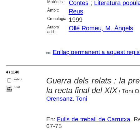
Matèries:
Contes
;
Literatura popul
Àmbit:
Reus
Cronologia:
1999
Autors
Ollé Romeu, M. Àngels
add.:
Enllaç permanent a aquest regis
4 / 1140
Guerra dels relats : la p
select
print
la recta final del XIX
/ Toni 
Orensanz, Toni
En:
Fulls de treball de Carrutxa
. R
67-75