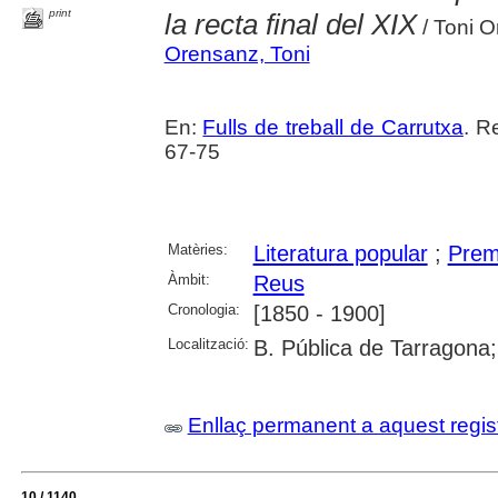
print
la recta final del XIX
/ Toni 
Orensanz, Toni
En:
Fulls de treball de Carrutxa
. R
67-75
Matèries:
Literatura popular
;
Prem
Àmbit:
Reus
Cronologia:
[1850 - 1900]
Localització:
B. Pública de Tarragona
Enllaç permanent a aquest regis
10 / 1140