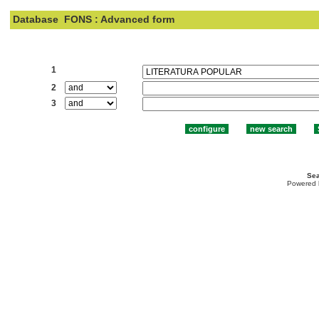
Database
FONS : Advanced form
Search:
1
2
3
Sea
Powered