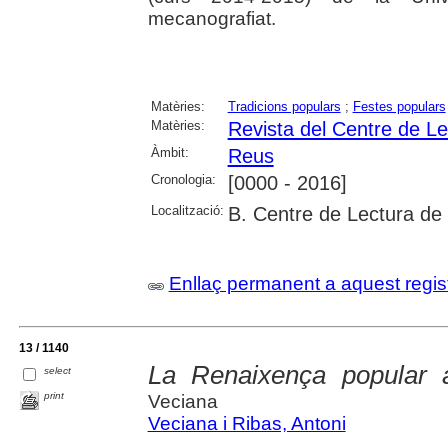
mecanografiat.
Matèries:
Tradicions populars
;
Festes populars
Matèries:
Revista del Centre de L
Àmbit:
Reus
Cronologia:
[0000 - 2016]
Localització:
B. Centre de Lectura de
Enllaç permanent a aquest regis
13 / 1140
La Renaixença popular 
select
print
Veciana
Veciana i Ribas, Antoni