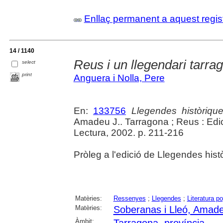
Enllaç permanent a aquest regis
14 / 1140
Reus i un llegendari tarra
select
print
Anguera i Nolla, Pere
En:
133756
Llegendes històriqu
Amadeu J.. Tarragona ; Reus : Edic
Lectura, 2002. p. 211-216
Pròleg a l'edició de Llegendes his
Matèries:
Ressenyes
;
Llegendes
;
Literatura po
Matèries:
Soberanas i Lleó, Amade
Àmbit:
Tarragona, província