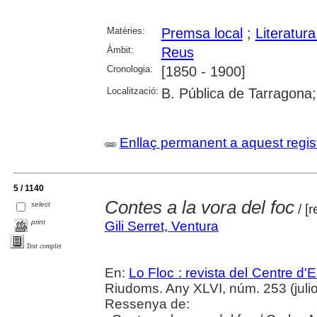
Matèries:
Premsa local
;
Literatura
Àmbit:
Reus
Cronologia:
[1850 - 1900]
Localització:
B. Pública de Tarragona
Enllaç permanent a aquest regis
5 / 1140
Contes a la vora del foc
select
/ [
print
Gili Serret, Ventura
Text complet
En:
Lo Floc : revista del Centre 
Riudoms. Any XLVI, núm. 253 (julio
Ressenya de: