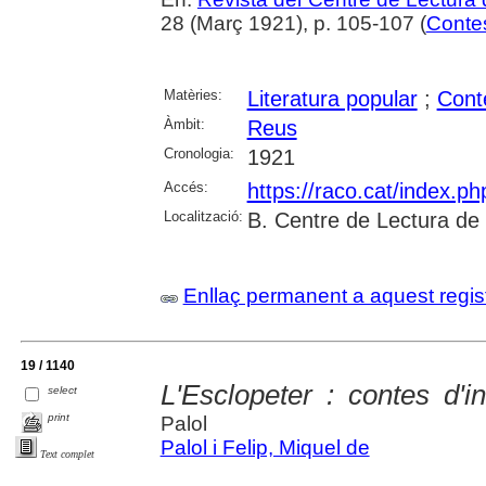
28 (Març 1921), p. 105-107 (
Contes
Matèries:
Literatura popular
;
Cont
Àmbit:
Reus
Cronologia:
1921
Accés:
https://raco.cat/index.p
Localització:
B. Centre de Lectura de
Enllaç permanent a aquest regis
19 / 1140
L'Esclopeter : contes d'i
select
print
Palol
Palol i Felip, Miquel de
Text complet