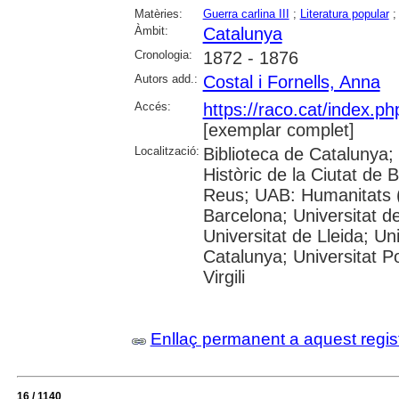
Matèries:
Guerra carlina III
;
Literatura popular
Àmbit:
Catalunya
Cronologia:
1872 - 1876
Autors add.:
Costal i Fornells, Anna
Accés:
https://raco.cat/index.p
[exemplar complet]
Localització:
Biblioteca de Catalunya;
Històric de la Ciutat de
Reus; UAB: Humanitats (
Barcelona; Universitat de
Universitat de Lleida; Un
Catalunya; Universitat P
Virgili
Enllaç permanent a aquest regis
16 / 1140