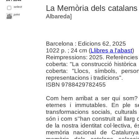
La Memòria dels catalans
select
print
Albareda]
Barcelona : Edicions 62, 2025
1022 p. ; 24 cm (
Llibres a l'abast
)
Reimpressions: 2025. Referències bi
coberta: "La construcció històrica d
coberta: "Llocs, símbols, person
representacions i tradicions".
ISBN 9788429782455
Com hem arribat a ser qui som? 
eternes i immutables. En ple 
transformacions socials, cultural
són i com s''han construït al llar
de la nostra identitat col·lectiva, 
memòria nacional de Catalunya.