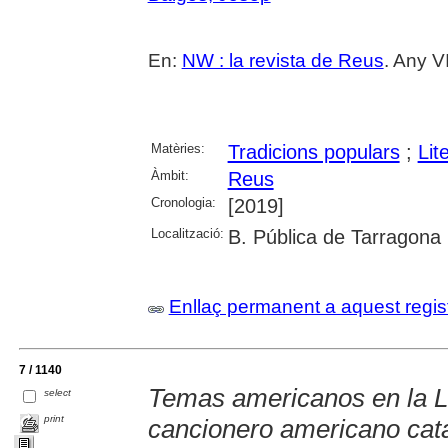
En:
NW : la revista de Reus
. Any V
Matèries:
Tradicions populars
;
Lit
Àmbit:
Reus
Cronologia:
[2019]
Localització:
B. Pública de Tarragona
Enllaç permanent a aquest regis
7 / 1140
Temas americanos en la Lit
select
print
cancionero americano cat