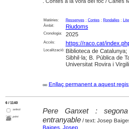
. Contes a la vora del foc / Carles M
Matèries:
Ressenyes
;
Contes
;
Rondalles
;
Lit
Àmbit:
Riudoms
Cronologia:
2025
Accés:
https://raco.cat/index.p
Localització:
Biblioteca de Catalunya
Sibhil·la; B. Pública de
Universitat Rovira i Virgili
Enllaç permanent a aquest regis
6 / 1140
Pere Ganxet : segona 
select
print
entranyable
/ text: Josep Baige
Baiges, Josep