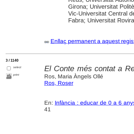
Girona; Universitat Polit
Vic-Universitat Central 
Fabra; Universitat Rovira i
Enllaç permanent a aquest regis
3 / 1140
El Conte més contat a Re
select
print
Ros, Maria Àngels Ollé
Ros, Roser
En:
Infància : educar de 0 a 6 any
41