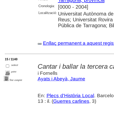
Cronologia:
[0000 - 2004]
Localització:
Universitat Autònoma de
Reus; Universitat Rovira i
Pública de Tarragona; Bi
Enllaç permanent a aquest regis
15 / 1140
Cantar i ballar la tercera 
select
print
i Fornells
Ayats i Abeyà, Jaume
Text complet
En:
Plecs d'Història Local
. Barcel
13 : il. (
Guerres carlines
, 3)