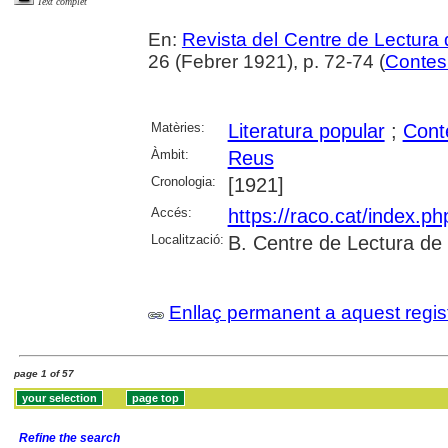
Text complet
En:
Revista del Centre de Lectura
26 (Febrer 1921), p. 72-74 (
Contes 
Matèries:
Literatura popular
;
Conte
Àmbit:
Reus
Cronologia:
[1921]
Accés:
https://raco.cat/index.p
Localització:
B. Centre de Lectura de
Enllaç permanent a aquest regis
page 1 of 57
Refine the search