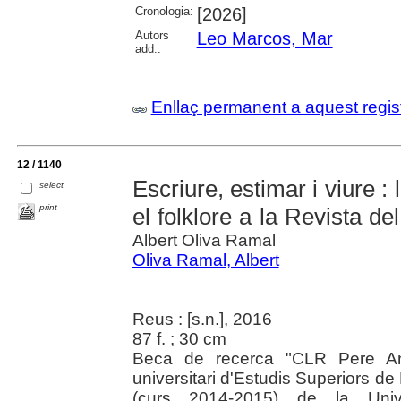
Cronologia:
[2026]
Autors
Leo Marcos, Mar
add.:
Enllaç permanent a aquest regis
12 / 1140
Escriure, estimar i viure : 
select
print
el folklore a la Revista d
Albert Oliva Ramal
Oliva Ramal, Albert
Reus : [s.n.], 2016
87 f. ; 30 cm
Beca de recerca "CLR Pere Ang
universitari d'Estudis Superiors de
(curs 2014-2015) de la Univer