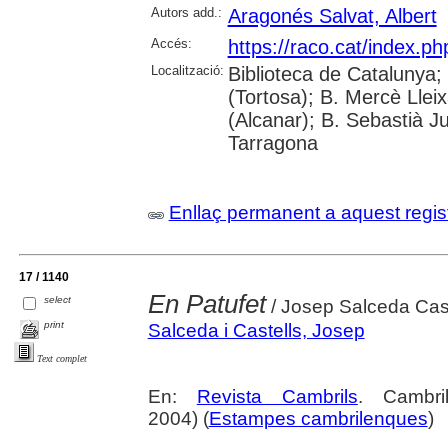
Autors add.:
Aragonés Salvat, Albert
Accés:
https://raco.cat/index.p
Localització:
Biblioteca de Catalunya;
(Tortosa); B. Mercè Lleix
(Alcanar); B. Sebastià J
Tarragona
Enllaç permanent a aquest regis
17 / 1140
En Patufet
select
/ Josep Salceda Cast
print
Salceda i Castells, Josep
Text complet
En:
Revista Cambrils
. Cambr
2004) (
Estampes cambrilenques
)