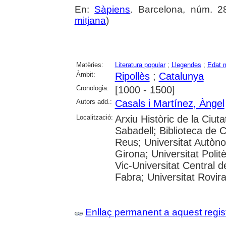
En:
Sàpiens
. Barcelona, núm. 28
mitjana
)
Matèries:
Literatura popular
;
Llegendes
;
Edat m
Àmbit:
Ripollès
;
Catalunya
Cronologia:
[1000 - 1500]
Autors add.:
Casals i Martínez, Àngel
Localització:
Arxiu Històric de la Ciut
Sabadell; Biblioteca de 
Reus; Universitat Autòno
Girona; Universitat Polit
Vic-Universitat Central 
Fabra; Universitat Rovira i
Enllaç permanent a aquest regis