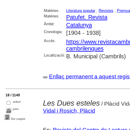
Matèries:
Literatura popular
;
Revistes
;
Premsa 
Matèries:
Patufet. Revista
Àmbit:
Catalunya
Cronologia:
[1904 - 1938]
Accés:
https://www.revistacambr
cambrilenques
Localització:
B. Municipal (Cambrils)
Enllaç permanent a aquest regis
18 / 1140
Les Dues esteles
select
/ Plàcid Vid
print
Vidal i Rosich, Plàcid
Text complet
En:
Revista del Centre de Lectura