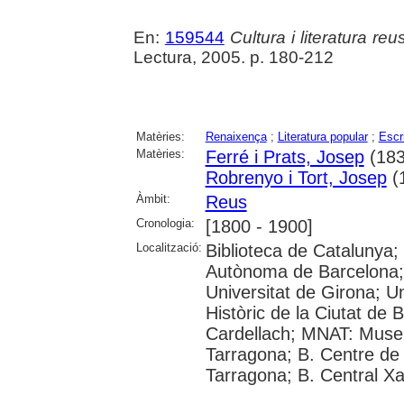
En:
159544
Cultura i literatura r
Lectura, 2005. p. 180-212
Matèries:
Renaixença
;
Literatura popular
;
Escr
Matèries:
Ferré i Prats, Josep
(183
Robrenyo i Tort, Josep
(
Àmbit:
Reus
Cronologia:
[1800 - 1900]
Localització:
Biblioteca de Catalunya;
Autònoma de Barcelona; 
Universitat de Girona; Uni
Històric de la Ciutat de
Cardellach; MNAT: Museu
Tarragona; B. Centre de
Tarragona; B. Central X