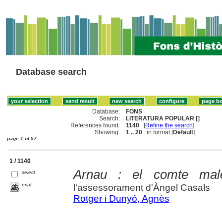
Database search
Database:
FONS
Search:
LITERATURA POPULAR []
References found:
1140
[
Refine the search
]
Showing:
1 .. 20
in format [
Default
]
page 1 of 57
1 / 1140
Arnau : el comte male
select
print
l'assessorament d'Àngel Casals
Rotger i Dunyó, Agnès