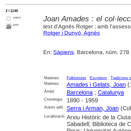
2 / 1140
Joan Amades : el col·lecci
select
print
text d'Agnès Rotger ; amb l'asse
Rotger i Dunyó, Agnès
En:
Sàpiens
. Barcelona, núm. 278 (
Matèries:
Folkloristes
;
Escriptors
;
Tradicions 
Matèries:
Amades i Gelats, Joan
(
Àmbit:
Barcelona
;
Catalunya
Cronologia:
1890 - 1959
Autors add.:
Serra i Arman, Joan
(Col·
Localització:
Arxiu Històric de la Ciut
Sabadell; Biblioteca de 
Reus; Universitat Autòno