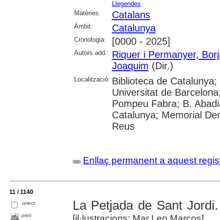
Llegendes
Matèries:
Catalans
Àmbit:
Catalunya
Cronologia:
[0000 - 2025]
Autors add.:
Riquer i Permanyer, Borj
Joaquim
(Dir.)
Localització:
Biblioteca de Catalunya;
Universitat de Barcelona;
Pompeu Fabra; B. Abadia
Catalunya; Memorial Dem
Reus
Enllaç permanent a aquest regis
11 / 1140
La Petjada de Sant Jordi. 
select
print
[il·lustracions: Mar Leo Marcos]