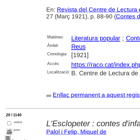
En:
Revista del Centre de Lectura
27 (Març 1921), p. 88-90 (
Contes d
Matèries:
Literatura popular
;
Conte
Àmbit:
Reus
Cronologia:
[1921]
Accés:
https://raco.cat/index.p
Localització:
B. Centre de Lectura de
Enllaç permanent a aquest regis
20 / 1140
L'Esclopeter : contes d'inf
select
print
Palol i Felip, Miquel de