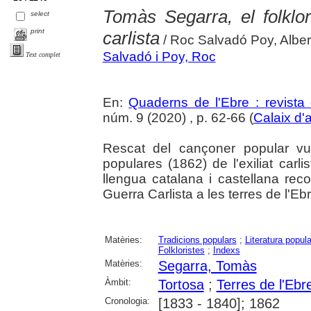
Tomàs Segarra, el folklo
select
print
carlista
/ Roc Salvadó Poy, Alber
Salvadó i Poy, Roc
Text complet
En:
Quaderns de l'Ebre : revista 
núm. 9 (2020) , p. 62-66 (
Calaix d'
Rescat del cançoner popular vui
populares (1862) de l'exiliat car
llengua catalana i castellana rec
Guerra Carlista a les terres de l'Ebr
Matèries:
Tradicions populars
;
Literatura popula
Folkloristes
;
Indexs
Matèries:
Segarra, Tomàs
Àmbit:
Tortosa
;
Terres de l'Ebr
Cronologia:
[1833 - 1840]; 1862