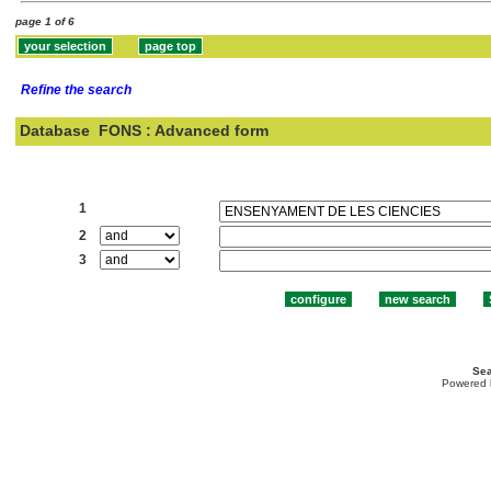
page 1 of 6
Refine the search
Database
FONS : Advanced form
Search:
1
2
3
Sea
Powered