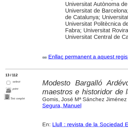
Universitat Autònoma de
Universitat de Barcelona;
de Catalunya; Universitat
Universitat Politècnica 
Fabra; Universitat Rovira 
Universitat Central de C
Enllaç permanent a aquest regis
13 / 112
Modesto Bargalló Ardév
select
print
maestros e historidor de l
Gomis, José Mª Sánchez Jiménez
Text complet
Segura, Manuel
En:
Llull : revista de la Sociedad