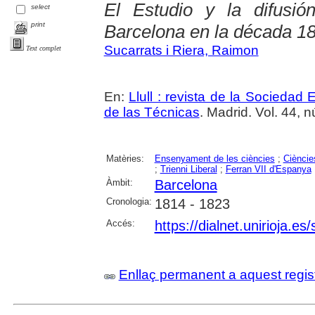
El Estudio y la difusió
select
print
Barcelona en la década 1
Sucarrats i Riera, Raimon
Text complet
En:
Llull : revista de la Sociedad
de las Técnicas
. Madrid. Vol. 44, 
Matèries:
Ensenyament de les ciències
;
Cièncie
;
Trienni Liberal
;
Ferran VII d'Espanya
Àmbit:
Barcelona
Cronologia:
1814 - 1823
Accés:
https://dialnet.unirioja.e
Enllaç permanent a aquest regis