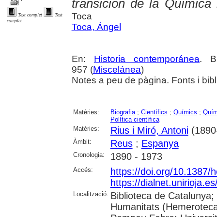
transición de la Química 
Toca
Text complet
Text
complet
Toca, Ángel
En:
Historia contemporánea
. B
957 (
Miscelánea
)
Notes a peu de pàgina. Fonts i bibl
Matèries:
Biografia
;
Científics
;
Químics
;
Quím
Política científica
Matèries:
Rius i Miró, Antoni
(1890
Àmbit:
Reus
;
Espanya
Cronologia:
1890 - 1973
Accés:
https://doi.org/10.1387/
https://dialnet.unirioja.
Localització:
Biblioteca de Catalunya;
Humanitats (Hemeroteca);