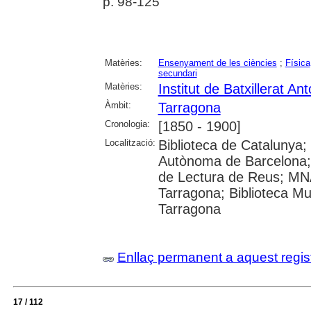
p. 98-125
Matèries:
Ensenyament de les ciències
;
Física
secundari
Matèries:
Institut de Batxillerat A
Àmbit:
Tarragona
Cronologia:
[1850 - 1900]
Localització:
Biblioteca de Catalunya;
Autònoma de Barcelona; Un
de Lectura de Reus; MN
Tarragona; Biblioteca Mun
Tarragona
Enllaç permanent a aquest regis
17 / 112