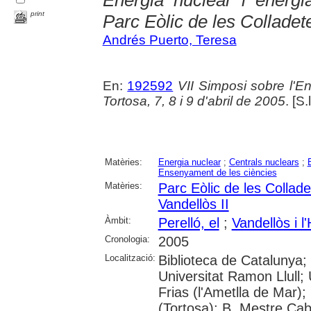
print
Parc Eòlic de les Colladet
Andrés Puerto, Teresa
En:
192592
VII Simposi sobre l'E
Tortosa, 7, 8 i 9 d'abril de 2005
. [S.
Matèries:
Energia nuclear
;
Centrals nuclears
;
Ensenyament de les ciències
Matèries:
Parc Eòlic de les Collade
Vandellòs II
Àmbit:
Perelló, el
;
Vandellòs i l'
Cronologia:
2005
Localització:
Biblioteca de Catalunya; 
Universitat Ramon Llull; U
Frias (l'Ametlla de Mar);
(Tortosa); B. Mestre Cab