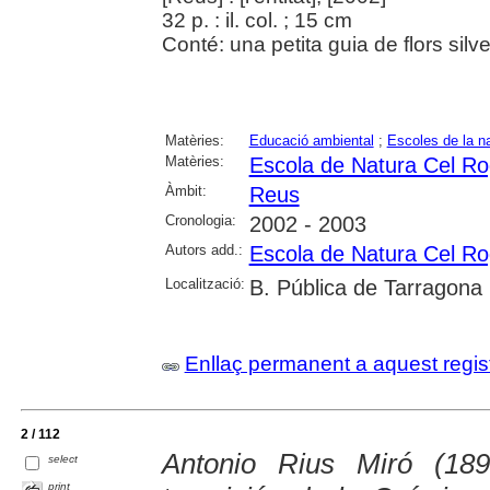
32 p. : il. col. ; 15 cm
Conté: una petita guia de flors silve
Matèries:
Educació ambiental
;
Escoles de la n
Matèries:
Escola de Natura Cel R
Àmbit:
Reus
Cronologia:
2002 - 2003
Autors add.:
Escola de Natura Cel R
Localització:
B. Pública de Tarragona
Enllaç permanent a aquest regis
2 / 112
Antonio Rius Miró (18
select
print