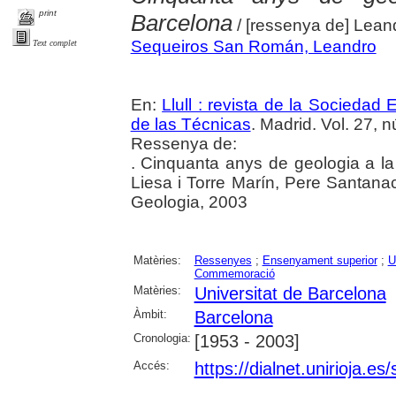
print
Barcelona
/ [ressenya de] Lea
Sequeiros San Román, Leandro
Text complet
En:
Llull : revista de la Sociedad
de las Técnicas
. Madrid. Vol. 27, 
Ressenya de:
. Cinquanta anys de geologia a la
Liesa i Torre Marín, Pere Santanac
Geologia, 2003
Matèries:
Ressenyes
;
Ensenyament superior
;
U
Commemoració
Matèries:
Universitat de Barcelona
Àmbit:
Barcelona
Cronologia:
[1953 - 2003]
Accés:
https://dialnet.unirioja.e