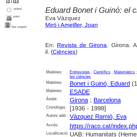
12 / 112
Eduard Bonet i Guinó: el ci
select
print
Eva Vàzquez
Miró i Ametller, Joan
Text complet
En:
Revista de Girona
. Girona. 
il. (
Ciències
)
Matèries:
Entrevistes
;
Científics
;
Matemàtics
les ciències
Matèries:
Bonet i Guinó, Eduard
(1
Matèries:
ESADE
Àmbit:
Girona
;
Barcelona
Cronologia:
[1936 - 1998]
Autors add.:
Vàzquez Ramió, Eva
Accés:
https://raco.cat/index.p
Localització:
UAB: Humanitats (Hemer