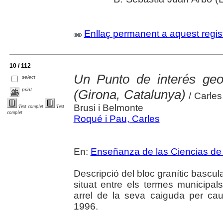
Enllaç permanent a aquest regis
10 / 112
Un Punto de interés geol
select
print
(Girona, Catalunya)
/ Carles
Brusi i Belmonte
Text complet
Text
complet
Roqué i Pau, Carles
En:
Enseñanza de las Ciencias de l
Descripció del bloc granític bascu
situat entre els termes municipal
arrel de la seva caiguda per ca
1996.