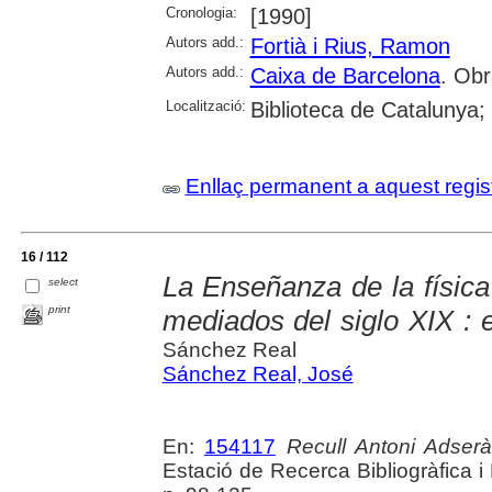
Cronologia:
[1990]
Autors add.:
Fortià i Rius, Ramon
Autors add.:
Caixa de Barcelona
. Obr
Localització:
Biblioteca de Catalunya;
Enllaç permanent a aquest regis
16 / 112
La Enseñanza de la física 
select
print
mediados del siglo XIX : e
Sánchez Real
Sánchez Real, José
En:
154117
Recull Antoni Adserà
Estació de Recerca Bibliogràfica 