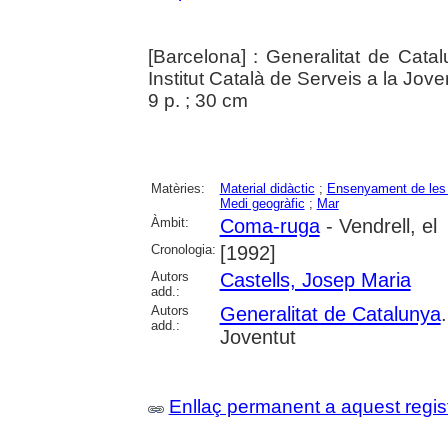
[Barcelona] : Generalitat de Cata
Institut Català de Serveis a la Jove
9 p. ; 30 cm
Matèries:
Material didàctic
;
Ensenyament de les 
Medi geogràfic
;
Mar
Àmbit:
Coma-ruga
- Vendrell, el
Cronologia:
[1992]
Autors
Castells, Josep Maria
add.:
Autors
Generalitat de Catalunya
add.:
Joventut
Enllaç permanent a aquest regis