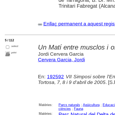
de Tarragona; B. Dr. Mn
Trinitari Fabregat (Alcan
Enllaç permanent a aquest regis
5 / 112
Un Matí entre musclos i o
select
print
Jordi Cervera Garcia
Cervera Garcia, Jordi
En:
192592
VII Simposi sobre l'E
Tortosa, 7, 8 i 9 d'abril de 2005
. [S.
Matèries:
Parcs naturals
;
Aqüicultura
;
Educaci
ciències
;
Fauna
Matèries:
Parc Natural del Delta de