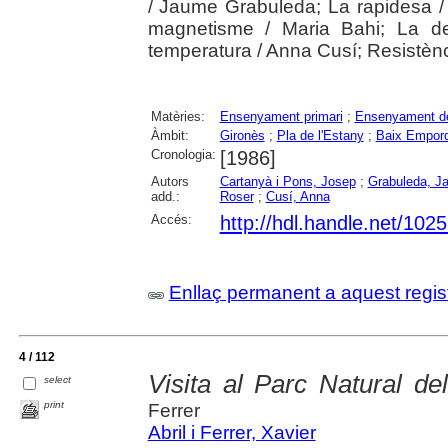
/ Jaume Grabuleda; La rapidesa /
magnetisme / Maria Bahi; La de
temperatura / Anna Cusí; Resistènc
Matèries:
Ensenyament primari
;
Ensenyament de
Àmbit:
Gironès
;
Pla de l'Estany
;
Baix Empor
Cronologia:
[1986]
Autors
Cartanyà i Pons, Josep
;
Grabuleda, J
add.:
Roser
;
Cusí, Anna
Accés:
http://hdl.handle.net/102
Enllaç permanent a aquest regis
4 / 112
Visita al Parc Natural de
select
print
Ferrer
Abril i Ferrer, Xavier