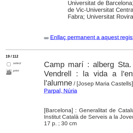
Universitat de Barcelona;
de Vic-Universitat Centr
Fabra; Universitat Rovira 
Enllaç permanent a aquest regis
19 / 112
Camp marí : alberg Sta.
select
print
Vendrell : la vida a l'
l'alumne
/ [Josep Maria Castells]
Parpal, Núria
[Barcelona] : Generalitat de Cata
Institut Català de Serveis a la Jove
17 p. ; 30 cm