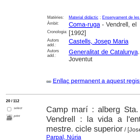
Matèries:
Material didàctic
;
Ensenyament de les 
Àmbit:
Coma-ruga
- Vendrell, el
Cronologia:
[1992]
Autors
Castells, Josep Maria
add.:
Autors
Generalitat de Catalunya
add.:
Joventut
Enllaç permanent a aquest regis
20 / 112
Camp marí : alberg Sta.
select
print
Vendrell : la vida a l'e
mestre. cicle superior
/ [Jos
Parpal, Núria