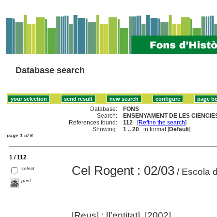
Database search
Database:
FONS
Search:
ENSENYAMENT DE LES CIENCIES
References found:
112
[
Refine the search
]
Showing:
1 .. 20
in format [
Default
]
page 1 of 6
1 / 112
Cel Rogent : 02/03
select
/ Escola 
print
[Reus] : [l'entitat], [2002]