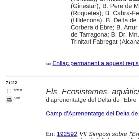
(Ginestar); B. Pere de M
(Roquetes); B. Cabra-Fei
(Ulldecona); B. Delta de 
Corbera d'Ebre; B. Artur 
de Tarragona; B. Dr. Mn
Trinitari Fabregat (Alcan
Enllaç permanent a aquest regis
7 / 112
Els Ecosistemes aquàtic
select
print
d'aprenentatge del Delta de l'Ebre
Camp d'Aprenentatge del Delta de 
En:
192592
VII Simposi sobre l'E