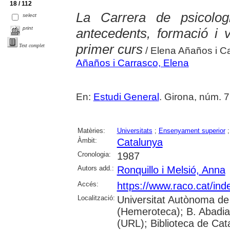
18 / 112
La Carrera de psicologi
select
print
antecedents, formació i 
primer curs
Text complet
/ Elena Añaños i Ca
Añaños i Carrasco, Elena
En:
Estudi General
. Girona, núm. 7
Matèries:
Universitats
;
Ensenyament superior
Àmbit:
Catalunya
Cronologia:
1987
Autors add.:
Ronquillo i Melsió, Anna
Accés:
https://www.raco.cat/ind
Localització:
Universitat Autònoma de
(Hemeroteca); B. Abadia 
(URL); Biblioteca de Cat