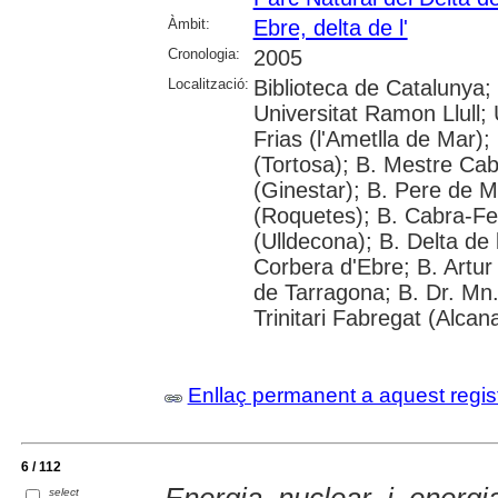
Àmbit:
Ebre, delta de l'
Cronologia:
2005
Localització:
Biblioteca de Catalunya; 
Universitat Ramon Llull; U
Frias (l'Ametlla de Mar);
(Tortosa); B. Mestre Cab
(Ginestar); B. Pere de M
(Roquetes); B. Cabra-Fei
(Ulldecona); B. Delta de 
Corbera d'Ebre; B. Artur 
de Tarragona; B. Dr. Mn
Trinitari Fabregat (Alcan
Enllaç permanent a aquest regis
6 / 112
Energia nuclear i energi
select