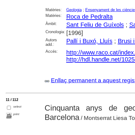
Matèries:
Geologia
;
Ensenyament de les cièncie
Matèries:
Roca de Pedralta
Àmbit:
Sant Feliu de Guíxols
;
Sa
Cronologia:
[1996]
Autors
Pallí i Buxó, Lluís
;
Brusi 
add.:
Accés:
http://www.raco.cat/index
http://hdl.handle.net/102
Enllaç permanent a aquest regis
11 / 112
Cinquanta anys de geo
select
print
Barcelona
/ Montserrat Liesa To