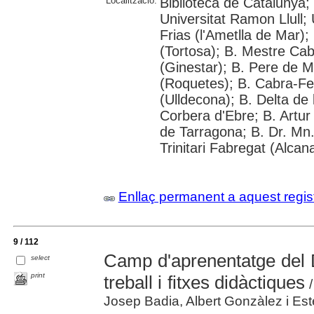
Localització:
Biblioteca de Catalunya; 
Universitat Ramon Llull; U
Frias (l'Ametlla de Mar);
(Tortosa); B. Mestre Cab
(Ginestar); B. Pere de M
(Roquetes); B. Cabra-Fei
(Ulldecona); B. Delta de 
Corbera d'Ebre; B. Artur 
de Tarragona; B. Dr. Mn
Trinitari Fabregat (Alcan
Enllaç permanent a aquest regis
9 / 112
Camp d'aprenentatge del D
select
print
treball i fitxes didàctiques
/
Josep Badia, Albert Gonzàlez i Es