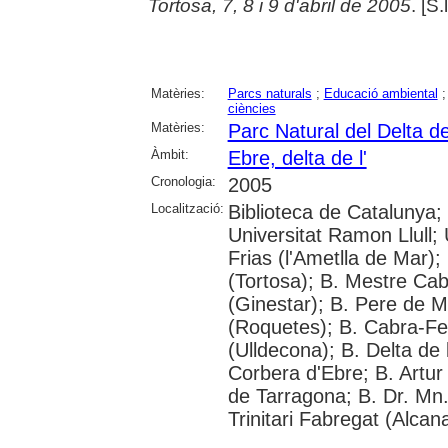
Tortosa, 7, 8 i 9 d'abril de 2005
. [S.
Matèries:
Parcs naturals
;
Educació ambiental
ciències
Matèries:
Parc Natural del Delta de
Àmbit:
Ebre, delta de l'
Cronologia:
2005
Localització:
Biblioteca de Catalunya; 
Universitat Ramon Llull; U
Frias (l'Ametlla de Mar);
(Tortosa); B. Mestre Cab
(Ginestar); B. Pere de M
(Roquetes); B. Cabra-Fei
(Ulldecona); B. Delta de 
Corbera d'Ebre; B. Artur 
de Tarragona; B. Dr. Mn
Trinitari Fabregat (Alcan