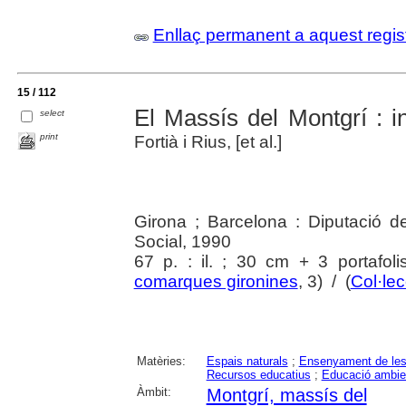
Enllaç permanent a aquest regis
15 / 112
El Massís del Montgrí : i
select
print
Fortià i Rius, [et al.]
Girona ; Barcelona : Diputació 
Social, 1990
67 p. : il. ; 30 cm + 3 portafoli
comarques gironines
, 3) / (
Col·lec
Matèries:
Espais naturals
;
Ensenyament de les
Recursos educatius
;
Educació ambie
Àmbit:
Montgrí, massís del