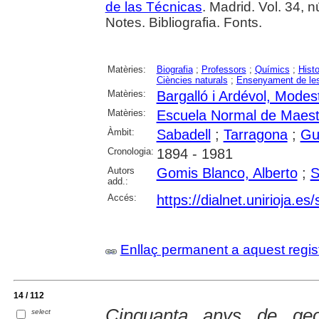
de las Técnicas
. Madrid. Vol. 34, 
Notes. Bibliografia. Fonts.
Matèries:
Biografia
;
Professors
;
Químics
;
Histo
Ciències naturals
;
Ensenyament de les
Matèries:
Bargalló i Ardévol, Modes
Matèries:
Escuela Normal de Maest
Àmbit:
Sabadell
;
Tarragona
;
Gu
Cronologia:
1894 - 1981
Autors
Gomis Blanco, Alberto
;
S
add.:
Accés:
https://dialnet.unirioja.e
Enllaç permanent a aquest regis
14 / 112
Cinquanta anys de geo
select