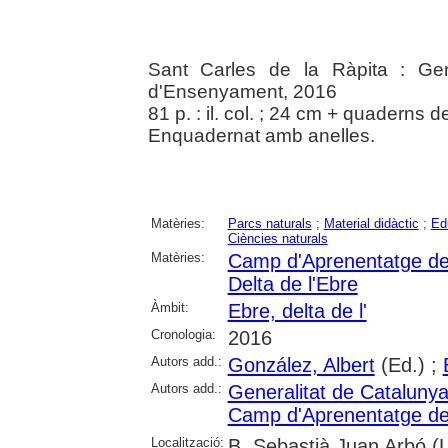
Sant Carles de la Ràpita : Gen
d'Ensenyament, 2016
81 p. : il. col. ; 24 cm + quaderns de
Enquadernat amb anelles.
Matèries:
Parcs naturals
;
Material didàctic
;
Ed
Ciències naturals
Matèries:
Camp d'Aprenentatge del
Delta de l'Ebre
Àmbit:
Ebre, delta de l'
Cronologia:
2016
Autors add.:
González, Albert
(Ed.) ;
Autors add.:
Generalitat de Cataluny
Camp d'Aprenentatge del
Localització:
B. Sebastià Juan Arbó (L