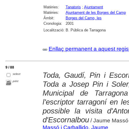
Matèries:
Tanatoris
;
Ajuntament
Matèries:
Ajuntament de les Borges del Camp
Àmbit:
Borges del Camp, les
Cronologia:
2001
Localització:
B. Pública de Tarragona
Enllaç permanent a aquest regis
9 / 88
Toda, Gaudí, Pin i Escor
select
print
Toda a Josep Pin i Soler
Municipal de Tarragona
l'escriptor tarragoní en l
possible la visita d'Ant
d'Escornalbou
/ Jaume Massó
Massó i Carballido, Jaume