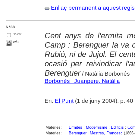
Enllaç permanent a aquest regis
6 / 88
Cent anys de l'ermita m
select
print
Camp : Berenguer la va co
Rubió, ni de Jujol. El cen
ocasió per reivindicar l'
Berenguer
/ Natàlia Borbonés
Borbonès i Juanpere, Natàlia
En:
El Punt
(1 de juny 2004), p. 40
Matèries:
Ermites
;
Modernisme
;
Edificis
;
Com
Matèries:
Berenguer i Mestres, Francesc
(1866-