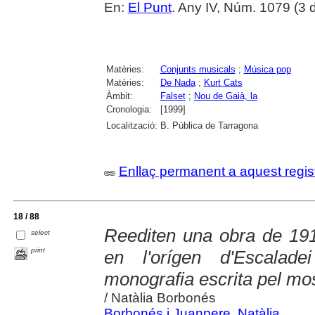
En:
El Punt
. Any IV, Núm. 1079 (3 
Matèries:
Conjunts musicals
;
Música pop
Matèries:
De Nada
;
Kurt Cats
Àmbit:
Falset
;
Nou de Gaià, la
Cronologia:
[1999]
Localització:
B. Pública de Tarragona
Enllaç permanent a aquest regis
18 / 88
Reediten una obra de 1915
select
print
en l'orígen d'Escalad
monografia escrita pel m
/ Natàlia Borbonés
Borbonés i Juanpere, Natàlia