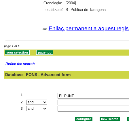
Cronologia:
[2004]
Localització:
B. Pública de Tarragona
Enllaç permanent a aquest regis
page 1 of 5
Refine the search
Database
FONS : Advanced form
Search:
1
2
3