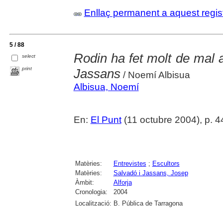
Enllaç permanent a aquest regis
5 / 88
Rodin ha fet molt de mal 
select
print
Jassans
/ Noemí Albisua
Albisua, Noemí
En:
El Punt
(11 octubre 2004), p. 4
Matèries:
Entrevistes
;
Escultors
Matèries:
Salvadó i Jassans, Josep
Àmbit:
Alforja
Cronologia:
2004
Localització:
B. Pública de Tarragona