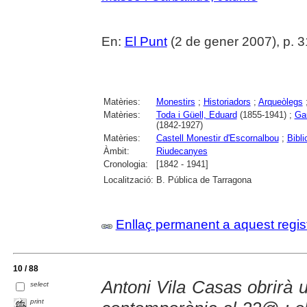
En:
El Punt
(2 de gener 2007), p. 3
Matèries:
Monestirs
;
Historiadors
;
Arqueòlegs
Matèries:
Toda i Güell, Eduard
(1855-1941) ;
Gau
(1842-1927)
Matèries:
Castell Monestir d'Escornalbou
;
Bibl
Àmbit:
Riudecanyes
Cronologia:
[1842 - 1941]
Localització:
B. Pública de Tarragona
Enllaç permanent a aquest regis
10 / 88
Antoni Vila Casas obrirà 
select
print