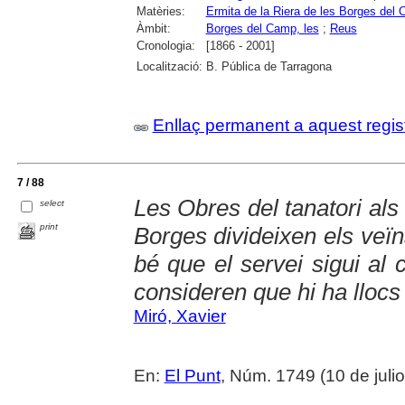
Matèries:
Ermita de la Riera de les Borges del
Àmbit:
Borges del Camp, les
;
Reus
Cronologia:
[1866 - 2001]
Localització:
B. Pública de Tarragona
Enllaç permanent a aquest regis
7 / 88
Les Obres del tanatori als 
select
print
Borges divideixen els veï
bé que el servei sigui al c
consideren que hi ha llocs 
Miró, Xavier
En:
El Punt
, Núm. 1749 (10 de julio