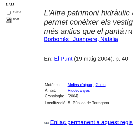
3 / 88
L'Altre patrimoni hidràulic
select
print
permet conéixer els vestig
més antics que el pantà
/ N
Borbonès i Juanpere, Natàlia
En:
El Punt
(19 maig 2004), p. 40
Matèries:
Molins d'aigua
;
Guies
Àmbit:
Riudecanyes
Cronologia:
[2004]
Localització:
B. Pública de Tarragona
Enllaç permanent a aquest regis