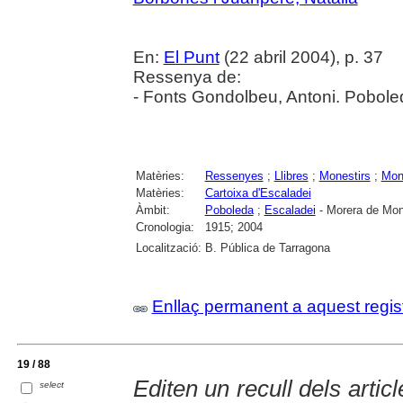
En:
El Punt
(22 abril 2004), p. 37
Ressenya de:
- Fonts Gondolbeu, Antoni. Poboled
Matèries:
Ressenyes
;
Llibres
;
Monestirs
;
Mono
Matèries:
Cartoixa d'Escaladei
Àmbit:
Poboleda
;
Escaladei
- Morera de Mont
Cronologia:
1915; 2004
Localització:
B. Pública de Tarragona
Enllaç permanent a aquest regis
19 / 88
Editen un recull dels arti
select