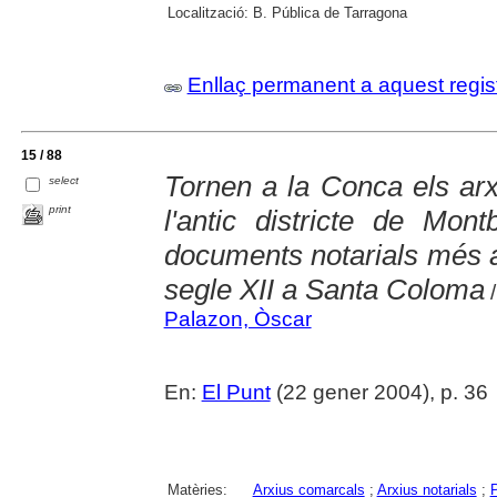
Localització:
B. Pública de Tarragona
Enllaç permanent a aquest regis
15 / 88
Tornen a la Conca els arx
select
print
l'antic districte de Mon
documents notarials més a
segle XII a Santa Coloma
/
Palazon, Òscar
En:
El Punt
(22 gener 2004), p. 36
Matèries:
Arxius comarcals
;
Arxius notarials
;
P