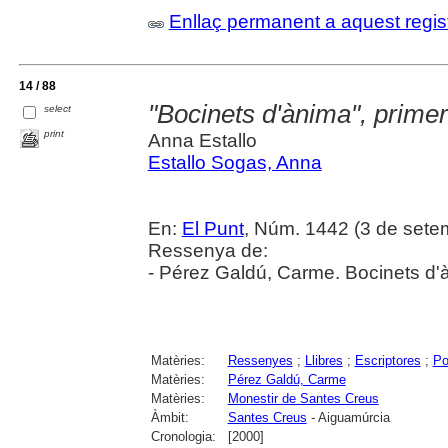
Enllaç permanent a aquest regis
14 / 88
"Bocinets d'ànima", prime
select
print
Anna Estallo
Estallo Sogas, Anna
En:
El Punt
, Núm. 1442 (3 de sete
Ressenya de:
- Pérez Galdú, Carme. Bocinets d'àni
Matèries:
Ressenyes
;
Llibres
;
Escriptores
;
Po
Matèries:
Pérez Galdú, Carme
Matèries:
Monestir de Santes Creus
Àmbit:
Santes Creus
- Aiguamúrcia
Cronologia:
[2000]