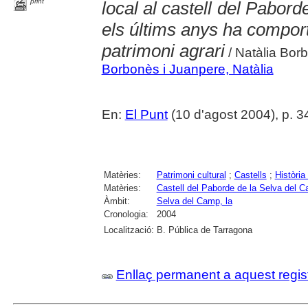
print
local al castell del Pabord
els últims anys ha comport
patrimoni agrari
/ Natàlia Bor
Borbonès i Juanpere, Natàlia
En:
El Punt
(10 d'agost 2004), p. 3
Matèries:
Patrimoni cultural
;
Castells
;
Història 
Matèries:
Castell del Paborde de la Selva del 
Àmbit:
Selva del Camp, la
Cronologia:
2004
Localització:
B. Pública de Tarragona
Enllaç permanent a aquest regis