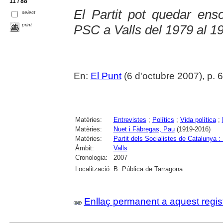
11 / 88
El Partit pot quedar ens
select
print
PSC a Valls del 1979 al 19
En:
El Punt
(6 d'octubre 2007), p. 6
Matèries:
Entrevistes
;
Polítics
;
Vida política
;
Matèries:
Nuet i Fàbregas, Pau
(1919-2016)
Matèries:
Partit dels Socialistes de Catalun
Àmbit:
Valls
Cronologia:
2007
Localització:
B. Pública de Tarragona
Enllaç permanent a aquest regis