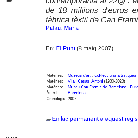
contemporània al 22@ : el 
de 18 millions d'euros en
fàbrica tèxtil de Can Fram
Palau, Maria
En:
El Punt
(8 maig 2007)
Matèries:
Museus d'art
;
Col·leccions artístiques
Matèries:
Vila i Casas, Antoni
(1930-2023)
Matèries:
Museu Can Framis de Barcelona
;
Fund
Àmbit:
Barcelona
Cronologia:
2007
Enllaç permanent a aquest regis