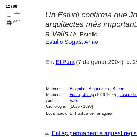
12 / 88
Un Estudi confirma que Jo
select
print
arquitectes més importants
a Valls
/ A. Estallo
Estallo Sogas, Anna
En:
El Punt
(7 de gener 2004), p. 2
Matèries:
Biografia
;
Arquitectes
;
Barroc
Matèries:
Fuster, Josep
(1626-1690) ;
Josep de 
Àmbit:
Valls
Cronologia:
[1626 - 1690]
Localització:
B. Pública de Tarragona
Enllaç permanent a aquest regis