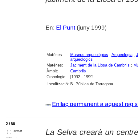
En:
El Punt
(juny 1999)
Matèries:
Museus arqueològics
;
Arqueologia
;
J
arqueològics
Matèries:
Jaciment de la Llosa de Cambrils
;
Mu
Àmbit:
Cambrils
Cronologia:
[1992 - 1999]
Localització:
B. Pública de Tarragona
Enllaç permanent a aquest regis
2 / 88
La Selva crearà un centre 
select