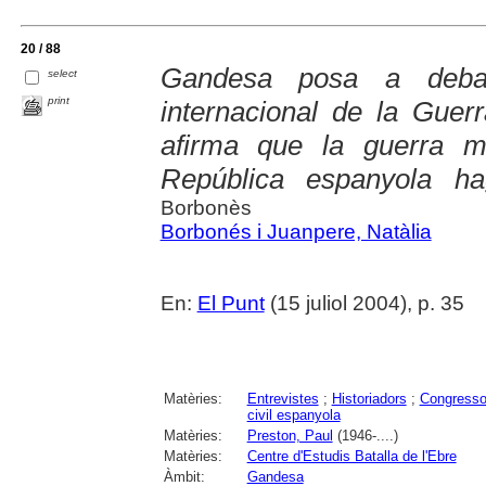
20 / 88
Gandesa posa a debat
select
print
internacional de la Guer
afirma que la guerra mu
República espanyola ha
Borbonès
Borbonés i Juanpere, Natàlia
En:
El Punt
(15 juliol 2004), p. 35
Matèries:
Entrevistes
;
Historiadors
;
Congress
civil espanyola
Matèries:
Preston, Paul
(1946-....)
Matèries:
Centre d'Estudis Batalla de l'Ebre
Àmbit:
Gandesa