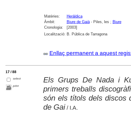
Matèries:
Heràldica
Àmbit:
Biure de Gaià
- Piles, les ;
Biure
Cronologia:
[2003]
Localització:
B. Pública de Tarragona
Enllaç permanent a aquest regis
17 / 88
Els Grups De Nada i Ku
select
print
primers treballs discogràfi
són els títols dels discos
de Gai
/ I.A.