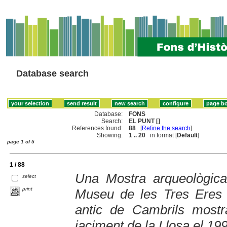
Database search
Database:
FONS
Search:
EL PUNT []
References found:
88
[
Refine the search
]
Showing:
1 .. 20
in format [
Default
]
page 1 of 5
1 / 88
Una Mostra arqueològica
select
print
Museu de les Tres Eres 
antic de Cambrils mostr
jaciment de la Llosa el 19