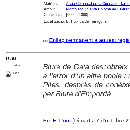
Matèries:
Arxiu Comarcal de la Conca de Barbe
Àmbit:
Montblanc
;
Santa Coloma de Queralt
Cronologia:
[0000 - 1800]
Localització:
B. Pública de Tarragona
Enllaç permanent a aquest regis
16 / 88
Biure de Gaià descobreix 
select
print
a l'error d'un altre poble :
Piles, després de conèixer
per Biure d'Empordà
En:
El Punt
(Dimarts, 7 d'octubre 2