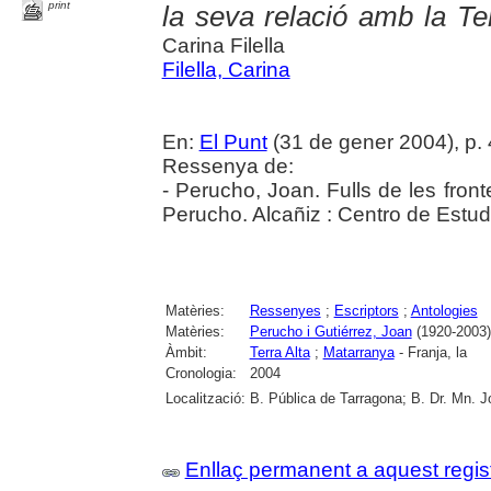
print
la seva relació amb la Ter
Carina Filella
Filella, Carina
En:
El Punt
(31 de gener 2004), p.
Ressenya de:
- Perucho, Joan. Fulls de les fron
Perucho. Alcañiz : Centro de Estu
Matèries:
Ressenyes
;
Escriptors
;
Antologies
Matèries:
Perucho i Gutiérrez, Joan
(1920-2003)
Àmbit:
Terra Alta
;
Matarranya
- Franja, la
Cronologia:
2004
Localització:
B. Pública de Tarragona; B. Dr. Mn. 
Enllaç permanent a aquest regis