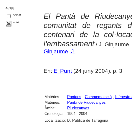
4 / 88
El Pantà de Riudecany
select
print
comunitat de regants d
centenari de la col·loc
l'embassament
/ J. Ginjaume
Ginjaume, J.
En:
El Punt
(24 juny 2004), p. 3
Matèries:
Pantans
;
Commemoració
;
Infraestru
Matèries:
Pantà de Riudecanyes
Àmbit:
Riudecanyes
Cronologia:
1904 - 2004
Localització:
B. Pública de Tarragona