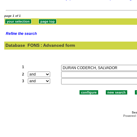
page 1 of 1
Refine the search
Database
FONS : Advanced form
Search:
1
2
3
Sea
Powered