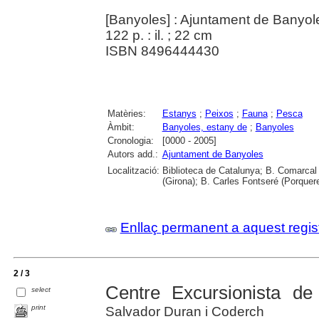
[Banyoles] : Ajuntament de Banyol
122 p. : il. ; 22 cm
ISBN 8496444430
Matèries:
Estanys
;
Peixos
;
Fauna
;
Pesca
Àmbit:
Banyoles, estany de
;
Banyoles
Cronologia:
[0000 - 2005]
Autors add.:
Ajuntament de Banyoles
Localització:
Biblioteca de Catalunya; B. Comarcal 
(Girona); B. Carles Fontseré (Porquer
Enllaç permanent a aquest regis
2 / 3
Centre Excursionista de
select
print
Salvador Duran i Coderch