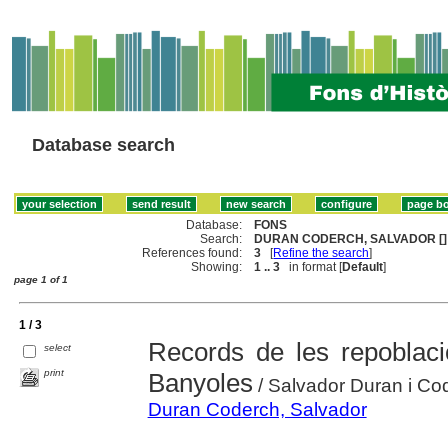
Database search
Database:
FONS
Search:
DURAN CODERCH, SALVADOR []
References found:
3
[
Refine the search
]
Showing:
1 .. 3
in format [
Default
]
page 1 of 1
1 / 3
Records de les repoblaci
select
print
Banyoles
/ Salvador Duran i Co
Duran Coderch, Salvador