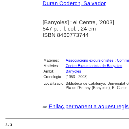
Duran Coderch, Salvador
[Banyoles] : el Centre, [2003]
547 p. : il. col. ; 24 cm
ISBN 8460773744
Matèries:
Associacions excursionistes
;
Comme
Matèries:
Centre Excursionista de Banyoles
Àmbit:
Banyoles
Cronologia:
[1953 - 2003]
Localització:
Biblioteca de Catalunya; Universitat 
Pla de l'Estany (Banyoles); B. Carles
Enllaç permanent a aquest regis
3 / 3