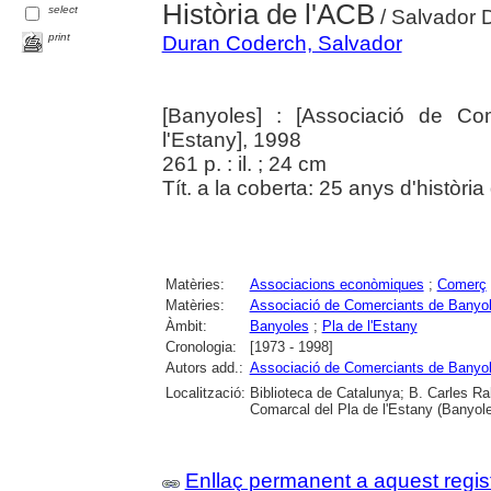
Història de l'ACB
select
/ Salvador 
print
Duran Coderch, Salvador
[Banyoles] : [Associació de Co
l'Estany], 1998
261 p. : il. ; 24 cm
Tít. a la coberta: 25 anys d'història
Matèries:
Associacions econòmiques
;
Comerç
Matèries:
Associació de Comerciants de Banyole
Àmbit:
Banyoles
;
Pla de l'Estany
Cronologia:
[1973 - 1998]
Autors add.:
Associació de Comerciants de Banyole
Localització:
Biblioteca de Catalunya; B. Carles Ra
Comarcal del Pla de l'Estany (Banyol
Enllaç permanent a aquest regis