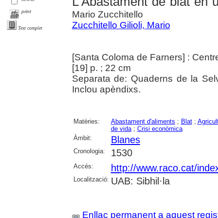
L'Abastament de blat en u
print
Mario Zucchitello
Zucchitello Gilioli, Mario
Text complet
[Santa Coloma de Farners] : Centr
[19] p. ; 22 cm
Separata de: Quaderns de la Selv
Inclou apèndixs.
Matèries:
Abastament d'aliments
;
Blat
;
Agricul
de vida
;
Crisi econòmica
Àmbit:
Blanes
Cronologia:
1530
Accés:
http://www.raco.cat/ind
Localització:
UAB: Sibhil·la
Enllaç permanent a aquest regis