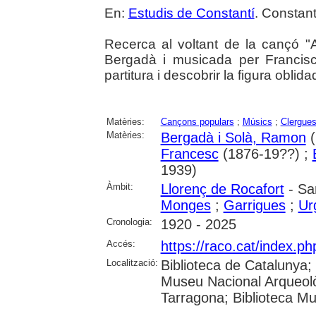
En:
Estudis de Constantí
. Constant
Recerca al voltant de la cançó "A
Bergadà i musicada per Francisc
partitura i descobrir la figura obli
Matèries:
Cançons populars
;
Músics
;
Clergue
Matèries:
Bergadà i Solà, Ramon
(
Francesc
(1876-19??) ;
1939)
Àmbit:
Llorenç de Rocafort
- Sa
Monges
;
Garrigues
;
Ur
Cronologia:
1920 - 2025
Accés:
https://raco.cat/index.p
Localització:
Biblioteca de Catalunya
Museu Nacional Arqueolò
Tarragona; Biblioteca Mu