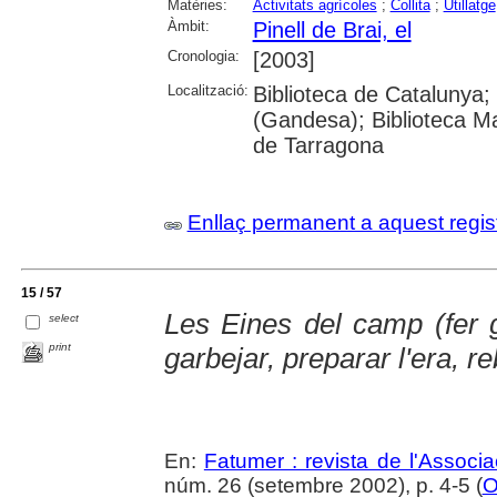
Matèries:
Activitats agrícoles
;
Collita
;
Utillatge
Àmbit:
Pinell de Brai, el
Cronologia:
[2003]
Localització:
Biblioteca de Catalunya;
(Gandesa); Biblioteca Ma
de Tarragona
Enllaç permanent a aquest regis
15 / 57
Les Eines del camp (fer g
select
print
garbejar, preparar l'era, re
En:
Fatumer : revista de l'Associac
núm. 26 (setembre 2002), p. 4-5 (
O