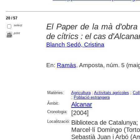
20 / 57
El Paper de la mà d'obra 
select
print
de cítrics : el cas d'Alcana
Blanch Sedó, Cristina
En:
Ramàs
. Amposta, núm. 5 (maig
Matèries:
Agricultura
;
Activitats agrícoles
;
Coll
;
Població estrangera
Àmbit:
Alcanar
Cronologia:
[2004]
Localització:
Biblioteca de Catalunya;
Marcel·lí Domingo (Torto
Sebastià Juan i Arbó (A