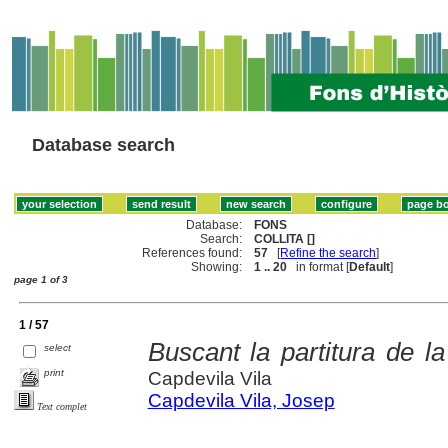
Database search
Database:
FONS
Search:
COLLITA []
References found:
57
[
Refine the search
]
Showing:
1 .. 20
in format [
Default
]
page 1 of 3
1 / 57
Buscant la partitura de la
select
print
Capdevila Vila
Capdevila Vila, Josep
Text complet