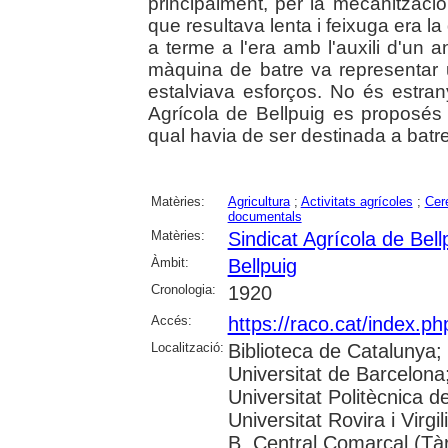
principalment, per la mecanització
que resultava lenta i feixuga era la 
a terme a l'era amb l'auxili d'un an
màquina de batre va representar 
estalviava esforços. No és estran
Agrícola de Bellpuig es proposés
qual havia de ser destinada a batre 
Matèries:
Agricultura
;
Activitats agrícoles
;
Cer
documentals
Matèries:
Sindicat Agrícola de Bell
Àmbit:
Bellpuig
Cronologia:
1920
Accés:
https://raco.cat/index.p
Localització:
Biblioteca de Catalunya;
Universitat de Barcelona;
Universitat Politècnica 
Universitat Rovira i Virgi
B. Central Comarcal (Tà