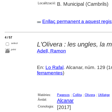
Localització:
B. Municipal (Cambrils)
Enllaç permanent a aquest regis
4 / 57
L'Olivera : les ungles, la m
select
print
Adell, Ramon
En:
Lo Rafal
. Alcanar, núm. 129 (1r
ferramentes
)
Matèries:
Pagesos
;
Collita
;
Olivera
;
Utillatge
Àmbit:
Alcanar
Cronologia:
[2017]