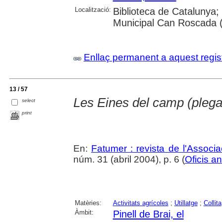
Localització:
Biblioteca de Catalunya;
Municipal Can Roscada (
Enllaç permanent a aquest regis
13 / 57
Les Eines del camp (plegar
select
print
En:
Fatumer : revista de l'Associac
núm. 31 (abril 2004), p. 6 (
Oficis an
Matèries:
Activitats agrícoles
;
Utillatge
;
Collita
Àmbit:
Pinell de Brai, el