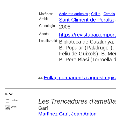
Matèries:
Activitats agrícoles
;
Collita
;
Cereals
Àmbit:
Sant Climent de Peralta
-
Cronologia:
2008
Accés:
https://revistabaixempo
Localització:
Biblioteca de Catalunya;
B. Popular (Palafrugell);
Feliu de Guíxols); B. Me
B. Pere Blasi (Torroella 
Enllaç permanent a aquest regis
8 / 57
Les Trencadores d'ametlla
select
print
Garí
Martínez Garí, Joan Anton