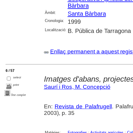
Bàrbara
Àmbit:
Santa Bàrbara
Cronologia:
1999
Localització:
B. Pública de Tarragona
Enllaç permanent a aquest regis
6 / 57
Imatges d'abans, projectes
select
print
Saurí i Ros, M. Concepció
Text complet
En:
Revista de Palafrugell
. Palaf
2003), p. 35
Matèries:
Fotografies
;
Activitats agrícoles
;
Col