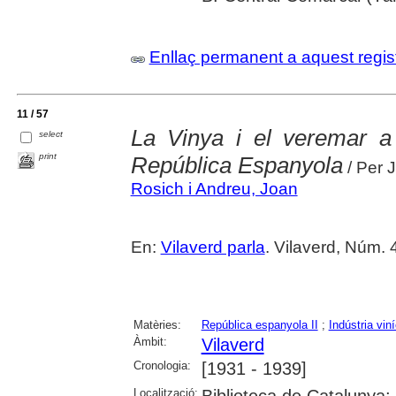
Enllaç permanent a aquest regis
11 / 57
La Vinya i el veremar a
select
print
República Espanyola
/ Per 
Rosich i Andreu, Joan
En:
Vilaverd parla
. Vilaverd, Núm.
Matèries:
República espanyola II
;
Indústria vin
Àmbit:
Vilaverd
Cronologia:
[1931 - 1939]
Localització: