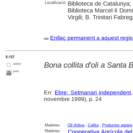
Localització:
Biblioteca de Catalunya;
Biblioteca Marcel·lí Domi
Virgili; B. Trinitari Fabre
Enllaç permanent a aquest regis
5 / 57
Bona collita d'oli a Santa 
select
print
En:
Ebre: Setmanari independent
novembre 1999), p. 24
Matèries:
Oli d'oliva
;
Collita
;
Productes agraris
Matèries:
Cooperativa Agrícola de