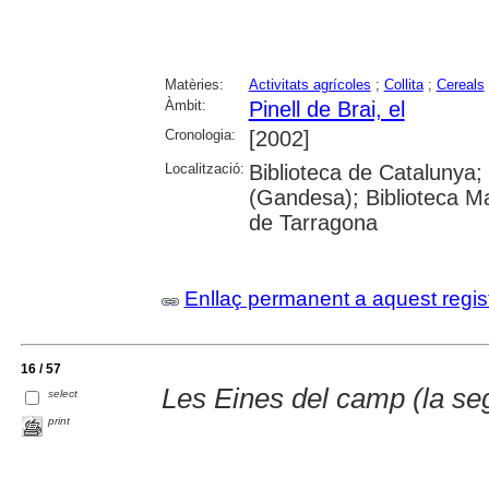
Matèries:
Activitats agrícoles
;
Collita
;
Cereals
Àmbit:
Pinell de Brai, el
Cronologia:
[2002]
Localització:
Biblioteca de Catalunya;
(Gandesa); Biblioteca Ma
de Tarragona
Enllaç permanent a aquest regis
16 / 57
Les Eines del camp (la se
select
print