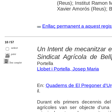
(Reus); Institut Ramon M
Xavier Amorós (Reus); B
Enllaç permanent a aquest regis
10 / 57
Un Intent de mecanitzar el
select
print
Sindicat Agrícola de Bel
Portella
Text complet
Llobet i Portella, Josep Maria
En:
Quaderns de El Pregoner d'Ur
il.
Durant els primers decennis del
agrícoles van ser objecte d'una 