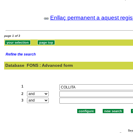
Enllaç permanent a aquest regis
page 1 of 3
Refine the search
Database
FONS : Advanced form
Search:
1
2
3
Sea