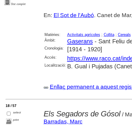
Text complet
En:
El Sot de l'Aubó
. Canet de Mar,
Matèries:
Activitats agrícoles
;
Collita
;
Cereals
Àmbit:
Gaserans
- Sant Feliu de
Cronologia:
[1914 - 1920]
Accés:
https://www.raco.cat/ind
Localització:
B. Gual i Pujadas (Cane
Enllaç permanent a aquest regis
18 / 57
Els Segadors de Gósol
select
/ Ma
print
Barradas, Marc