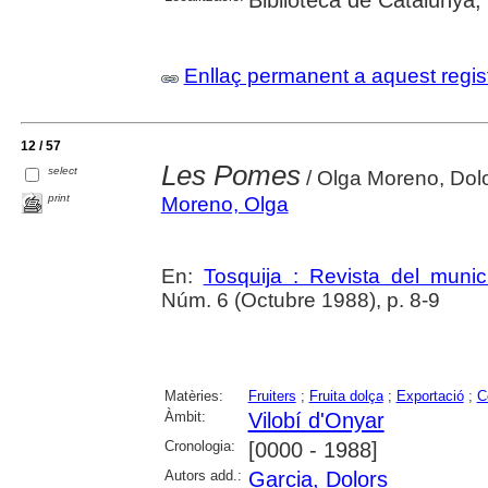
Biblioteca de Catalunya;
Enllaç permanent a aquest regis
12 / 57
Les Pomes
select
/ Olga Moreno, Dol
print
Moreno, Olga
En:
Tosquija : Revista del munic
Núm. 6 (Octubre 1988), p. 8-9
Matèries:
Fruiters
;
Fruita dolça
;
Exportació
;
Co
Àmbit:
Vilobí d'Onyar
Cronologia:
[0000 - 1988]
Autors add.:
Garcia, Dolors