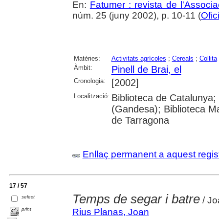
En:
Fatumer : revista de l'Associac
núm. 25 (juny 2002), p. 10-11 (
Ofic
Matèries:
Activitats agrícoles
;
Cereals
;
Collita
Àmbit:
Pinell de Brai, el
Cronologia:
[2002]
Localització:
Biblioteca de Catalunya;
(Gandesa); Biblioteca Ma
de Tarragona
Enllaç permanent a aquest regis
17 / 57
Temps de segar i batre
select
/ Jo
print
Rius Planas, Joan