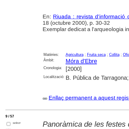
En:
Riuada : revista d'informació c
18 (octubre 2000), p. 30-32
Exemplar dedicat a l'arqueologia in
Matèries:
Agricultura
;
Fruita seca
;
Collita
;
Ofi
Àmbit:
Móra d'Ebre
Cronologia:
[2000]
Localització:
B. Pública de Tarragona
Enllaç permanent a aquest regis
9 / 57
Panoràmica de les festes 
select