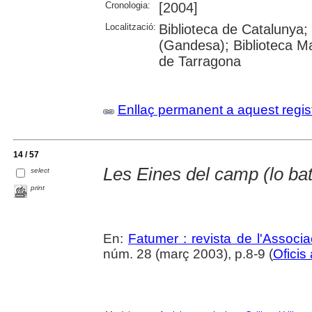
Cronologia:
[2004]
Localització:
Biblioteca de Catalunya;
(Gandesa); Biblioteca Ma
de Tarragona
Enllaç permanent a aquest regis
14 / 57
Les Eines del camp (lo bat
select
print
En:
Fatumer : revista de l'Associac
núm. 28 (març 2003), p.8-9 (
Oficis 