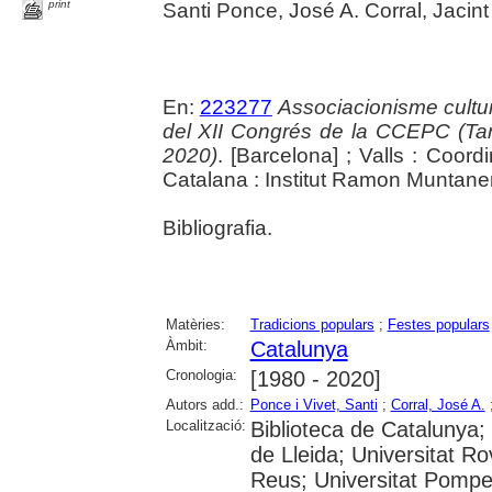
print
Santi Ponce, José A. Corral, Jacint
En:
223277
Associacionisme cultura
del XII Congrés de la CCEPC (Ta
2020)
. [Barcelona] ; Valls : Coor
Catalana : Institut Ramon Muntaner
Bibliografia.
Matèries:
Tradicions populars
;
Festes populars
Àmbit:
Catalunya
Cronologia:
[1980 - 2020]
Autors add.:
Ponce i Vivet, Santi
;
Corral, José A.
Localització:
Biblioteca de Catalunya; 
de Lleida; Universitat Rov
Reus; Universitat Pompe