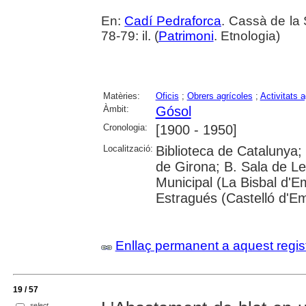
En:
Cadí Pedraforca
. Cassà de la 
78-79: il. (
Patrimoni
. Etnologia)
Matèries:
Oficis
;
Obrers agrícoles
;
Activitats a
Àmbit:
Gósol
Cronologia:
[1900 - 1950]
Localització:
Biblioteca de Catalunya; 
de Girona; B. Sala de Le
Municipal (La Bisbal d'
Estragués (Castelló d'E
Enllaç permanent a aquest regis
19 / 57
select