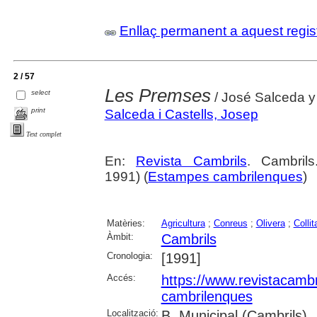
Enllaç permanent a aquest regis
2 / 57
Les Premses
select
/ José Salceda y
print
Salceda i Castells, Josep
Text complet
En:
Revista Cambrils
. Cambril
1991) (
Estampes cambrilenques
)
Matèries:
Agricultura
;
Conreus
;
Olivera
;
Collit
Àmbit:
Cambrils
Cronologia:
[1991]
Accés:
https://www.revistacambr
cambrilenques
Localització:
B. Municipal (Cambrils)