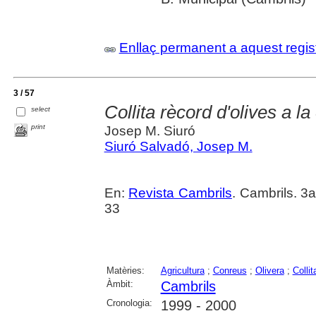
Enllaç permanent a aquest regis
3 / 57
Collita rècord d'olives a l
select
print
Josep M. Siuró
Siuró Salvadó, Josep M.
En:
Revista Cambrils
. Cambrils. 3
33
Matèries:
Agricultura
;
Conreus
;
Olivera
;
Collit
Àmbit:
Cambrils
Cronologia:
1999 - 2000