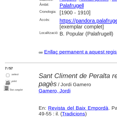
Àmbit:
Palafrugell
Cronologia:
[1900 - 1910]
Accés:
https://pandora.palafru
[exemplar complet]
Localització:
B. Popular (Palafrugell)
Enllaç permanent a aquest regis
7 / 57
Sant Climent de Peralta r
select
print
pagès
/ Jordi Gamero
Gamero, Jordi
Text complet
En:
Revista del Baix Empordà
. P
49-55 : il. (
Tradicions
)