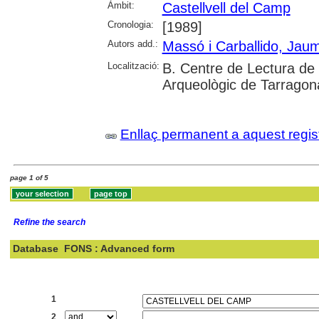
Àmbit:
Castellvell del Camp
Cronologia:
[1989]
Autors add.:
Massó i Carballido, Jau
Localització:
B. Centre de Lectura d
Arqueològic de Tarragon
Enllaç permanent a aquest regis
page 1 of 5
Refine the search
Database
FONS : Advanced form
Search:
1
2