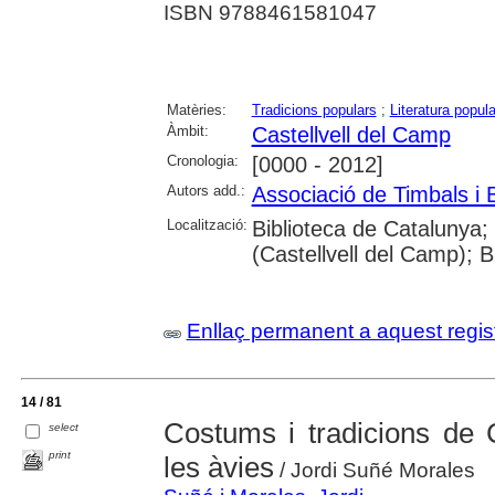
ISBN 9788461581047
Matèries:
Tradicions populars
;
Literatura popula
Àmbit:
Castellvell del Camp
Cronologia:
[0000 - 2012]
Autors add.:
Associació de Timbals i B
Localització:
Biblioteca de Catalunya;
(Castellvell del Camp); 
Enllaç permanent a aquest regis
14 / 81
Costums i tradicions de 
select
print
les àvies
/ Jordi Suñé Morales