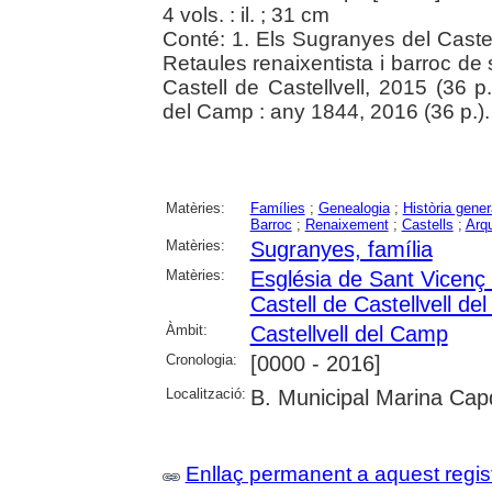
4 vols. : il. ; 31 cm
Conté: 1. Els Sugranyes del Castellv
Retaules renaixentista i barroc de s
Castell de Castellvell, 2015 (36 p.
del Camp : any 1844, 2016 (36 p.).
Matèries:
Famílies
;
Genealogia
;
Història gener
Barroc
;
Renaixement
;
Castells
;
Arqu
Matèries:
Sugranyes, família
Matèries:
Església de Sant Vicenç 
Castell de Castellvell d
Àmbit:
Castellvell del Camp
Cronologia:
[0000 - 2016]
Localització:
B. Municipal Marina Capd
Enllaç permanent a aquest regis