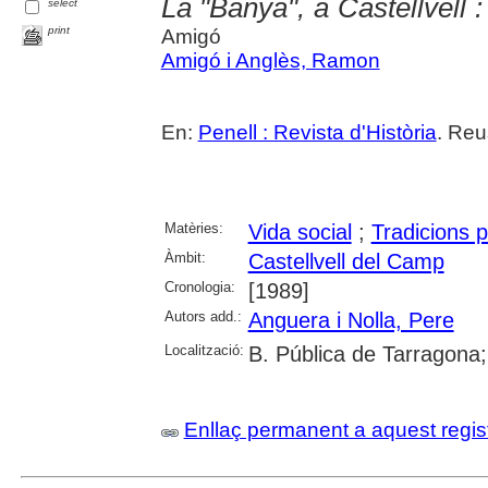
La "Banya", a Castellvell :
select
print
Amigó
Amigó i Anglès, Ramon
En:
Penell : Revista d'Història
. Reu
Matèries:
Vida social
;
Tradicions 
Àmbit:
Castellvell del Camp
Cronologia:
[1989]
Autors add.:
Anguera i Nolla, Pere
Localització:
B. Pública de Tarragona
Enllaç permanent a aquest regis