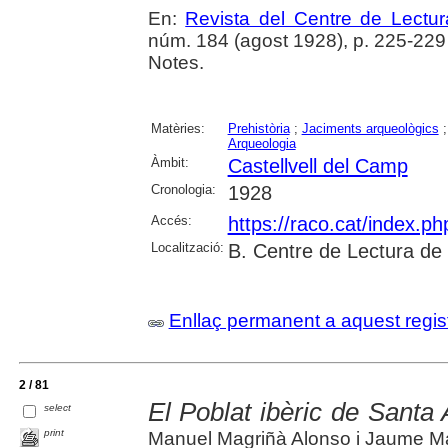
En:
Revista del Centre de Lectu
núm. 184 (agost 1928), p. 225-229 :
Notes.
Matèries:
Prehistòria
;
Jaciments arqueològics
Arqueologia
Àmbit:
Castellvell del Camp
Cronologia:
1928
Accés:
https://raco.cat/index.p
Localització:
B. Centre de Lectura de
Enllaç permanent a aquest regis
2 / 81
El Poblat ibèric de Santa
select
print
Manuel Magriñà Alonso i Jaume Ma