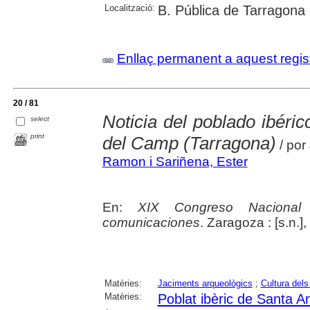
Localització:
B. Pública de Tarragona
Enllaç permanent a aquest regis
20 / 81
Noticia del poblado ibéric
select
print
del Camp (Tarragona)
/ por
Ramon i Sariñena, Ester
En:
XIX Congreso Nacional
comunicaciones
. Zaragoza : [s.n.]
Matèries:
Jaciments arqueològics
;
Cultura dels
Matèries:
Poblat ibèric de Santa A