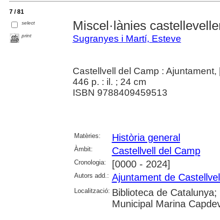
7 / 81
Miscel·lànies castellevell
select
print
Sugranyes i Martí, Esteve
Castellvell del Camp : Ajuntament,
446 p. : il. ; 24 cm
ISBN 9788409459513
Matèries:
Història general
Àmbit:
Castellvell del Camp
Cronologia:
[0000 - 2024]
Autors add.:
Ajuntament de Castellve
Localització:
Biblioteca de Catalunya;
Municipal Marina Capdevi