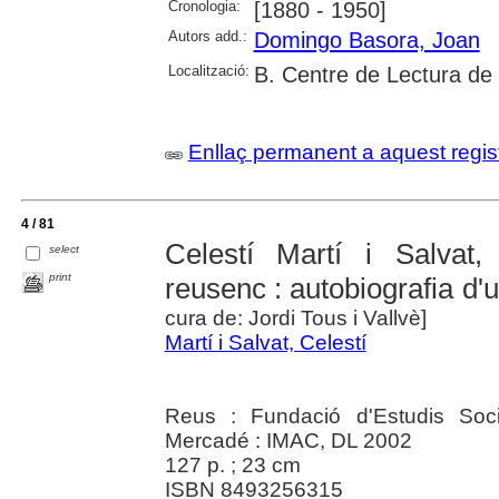
Cronologia:
[1880 - 1950]
Autors add.:
Domingo Basora, Joan
Localització:
B. Centre de Lectura de
Enllaç permanent a aquest regis
4 / 81
Celestí Martí i Salvat,
select
print
reusenc : autobiografia d
cura de: Jordi Tous i Vallvè]
Martí i Salvat, Celestí
Reus : Fundació d'Estudis Soc
Mercadé : IMAC, DL 2002
127 p. ; 23 cm
ISBN 8493256315