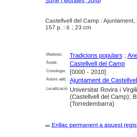
Suñé i Morales, Jordi
Castellvell del Camp : Ajuntament,
157 p. : il. ; 23 cm
Matèries:
Tradicions populars
;
Ane
Àmbit:
Castellvell del Camp
Cronologia:
[0000 - 2010]
Autors add.:
Ajuntament de Castellve
Localització:
Universitat Rovira i Virgi
(Castellvell del Camp); 
(Torredembarra)
Enllaç permanent a aquest regis