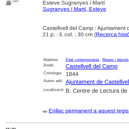
print
Esteve Sugranyes i Martí
Sugranyes i Martí, Esteve
Castellvell del Camp : Ajuntament 
21 p. : il, col. ; 30 cm (
Recerca histò
Matèries:
Edat contemporània
;
Mapes i plànols
Àmbit:
Castellvell del Camp
Cronologia:
1844
Autors add.:
Ajuntament de Castellve
Localització:
B. Centre de Lectura de
Enllaç permanent a aquest regis