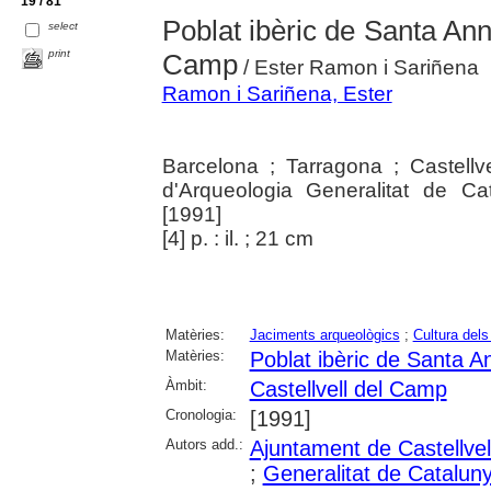
19 / 81
Poblat ibèric de Santa Ann
select
print
Camp
/ Ester Ramon i Sariñena
Ramon i Sariñena, Ester
Barcelona ; Tarragona ; Castellv
d'Arqueologia Generalitat de Ca
[1991]
[4] p. : il. ; 21 cm
Matèries:
Jaciments arqueològics
;
Cultura dels
Matèries:
Poblat ibèric de Santa A
Àmbit:
Castellvell del Camp
Cronologia:
[1991]
Autors add.:
Ajuntament de Castellve
;
Generalitat de Catalun