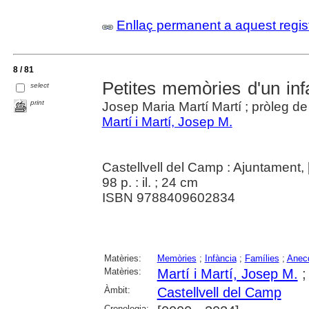
Enllaç permanent a aquest regis
8 / 81
Petites memòries d'un inf
select
print
Josep Maria Martí Martí ; pròleg de
Martí i Martí, Josep M.
Castellvell del Camp : Ajuntament,
98 p. : il. ; 24 cm
ISBN 9788409602834
Matèries:
Memòries
;
Infància
;
Famílies
;
Anecd
Matèries:
Martí i Martí, Josep M.
Àmbit:
Castellvell del Camp
Cronologia: