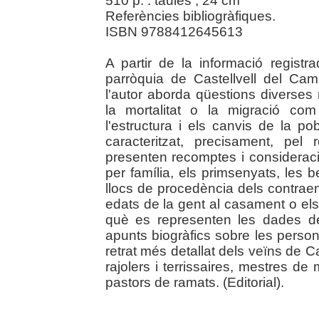
510 p. : taules ; 24 cm
Referències bibliogràfiques.
ISBN 9788412645613
A partir de la informació registr
parròquia de Castellvell del Ca
l'autor aborda qüestions diverses re
la mortalitat o la migració com
l'estructura i els canvis de la p
caracteritzat, precisament, pel
presenten recomptes i consideracio
per família, els primsenyats, les 
llocs de procedència dels contraen
edats de la gent al casament o els
què es representen les dades 
apunts biogràfics sobre les person
retrat més detallat dels veïns de Cas
rajolers i terrissaires, mestres de 
pastors de ramats. (Editorial).