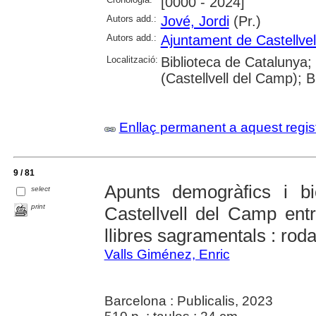
[0000 - 2024]
Autors add.:
Jové, Jordi
(Pr.)
Autors add.:
Ajuntament de Castellve
Localització:
Biblioteca de Catalunya;
(Castellvell del Camp); 
Enllaç permanent a aquest regis
9 / 81
Apunts demogràfics i bi
select
print
Castellvell del Camp entr
llibres sagramentals : rod
Valls Giménez, Enric
Barcelona : Publicalis, 2023