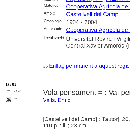
Matèries:
Cooperativa Agrícola de 
Àmbit:
Castellvell del Camp
Cronologia:
1904 - 2004
Autors add.:
Cooperativa Agrícola de 
Localització:
Universitat Rovira i Virg
Central Xavier Amorós (
Enllaç permanent a aquest regis
17 / 81
Vola pensament = : Va, pe
select
print
Valls, Enric
[Castellvell del Camp] : [l'autor], 2
110 p. : il. ; 23 cm