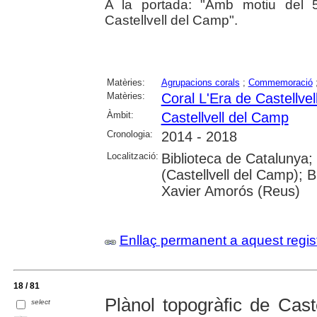
A la portada: "Amb motiu del 5
Castellvell del Camp".
Matèries:
Agrupacions corals
;
Commemoració
Matèries:
Coral L'Era de Castellve
Àmbit:
Castellvell del Camp
Cronologia:
2014 - 2018
Localització:
Biblioteca de Catalunya;
(Castellvell del Camp); 
Xavier Amorós (Reus)
Enllaç permanent a aquest regis
18 / 81
Plànol topogràfic de Cas
select