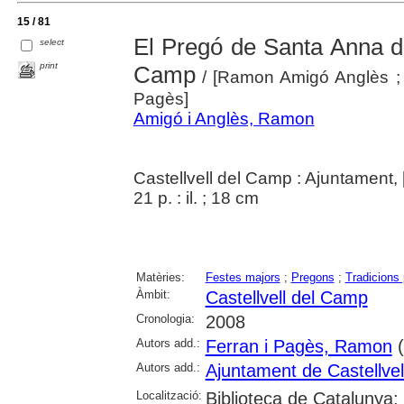
15 / 81
El Pregó de Santa Anna de
select
print
Camp
/ [Ramon Amigó Anglès ; 
Pagès]
Amigó i Anglès, Ramon
Castellvell del Camp : Ajuntament,
21 p. : il. ; 18 cm
Matèries:
Festes majors
;
Pregons
;
Tradicions
Àmbit:
Castellvell del Camp
Cronologia:
2008
Autors add.:
Ferran i Pagès, Ramon
(
Autors add.:
Ajuntament de Castellve
Localització:
Biblioteca de Catalunya; U