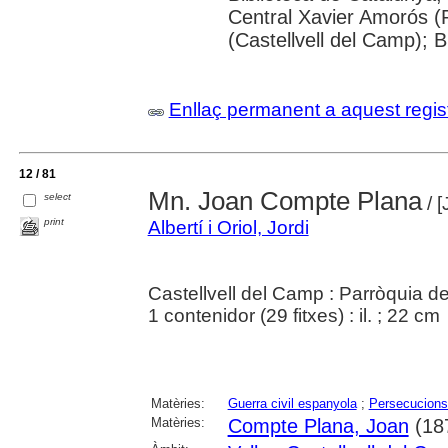
Central Xavier Amorós (
(Castellvell del Camp); 
Enllaç permanent a aquest regis
12 / 81
Mn. Joan Compte Plana
select
/ [
print
Albertí i Oriol, Jordi
Castellvell del Camp : Parròquia de
1 contenidor (29 fitxes) : il. ; 22 cm
Matèries:
Guerra civil espanyola
;
Persecucions 
Matèries:
Compte Plana, Joan
(18