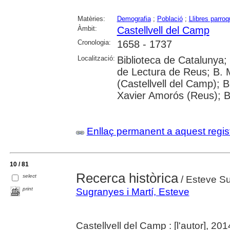
Matèries:
Demografia
;
Població
;
Llibres parroq
Àmbit:
Castellvell del Camp
Cronologia:
1658 - 1737
Localització:
Biblioteca de Catalunya; U
de Lectura de Reus; B. 
(Castellvell del Camp); 
Xavier Amorós (Reus); B
Enllaç permanent a aquest regis
10 / 81
Recerca històrica
select
/ Esteve Su
print
Sugranyes i Martí, Esteve
Castellvell del Camp : [l'autor], 20