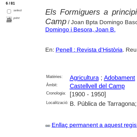
6 / 81
Els Formiguers a principi
select
print
Camp
/ Joan Bpta Domingo Bas
Domingo i Besora, Joan B.
En:
Penell : Revista d'Història
. Reu
Matèries:
Agricultura
;
Adobament
Àmbit:
Castellvell del Camp
Cronologia:
[1900 - 1950]
Localització:
B. Pública de Tarragona
Enllaç permanent a aquest regis