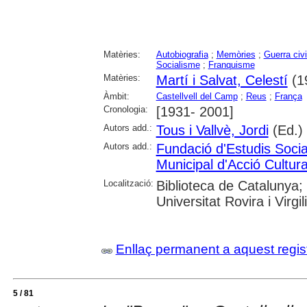
Matèries:
Autobiografia
;
Memòries
;
Guerra civ
Socialisme
;
Franquisme
Matèries:
Martí i Salvat, Celestí
(1
Àmbit:
Castellvell del Camp
;
Reus
;
França
Cronologia:
[1931- 2001]
Autors add.:
Tous i Vallvè, Jordi
(Ed.)
Autors add.:
Fundació d'Estudis Soci
Municipal d'Acció Cultur
Localització:
Biblioteca de Catalunya;
Universitat Rovira i Virg
Enllaç permanent a aquest regis
5 / 81