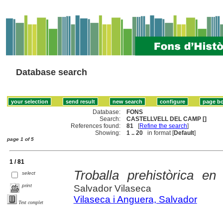
Database search
Database:
FONS
Search:
CASTELLVELL DEL CAMP []
References found:
81
[
Refine the search
]
Showing:
1 .. 20
in format [
Default
]
page 1 of 5
1 / 81
Troballa prehistòrica en
select
print
Salvador Vilaseca
Vilaseca i Anguera, Salvador
Text complet