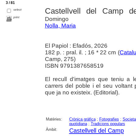
3 / 81
Castellvell del Camp d
select
print
Domingo
Nolla, Maria
El Papiol : Efadós, 2026
182 p. : pral. il. ; 16 * 22 cm (
Catal
Camp, 275)
ISBN 9791387658519
El recull d'imatges que teniu a
carrers del poble i el seu voltant
que ja no existeix. (Editorial).
Matèries:
Crònica gràfica
;
Fotografies
;
Societat
quotidiana
;
Tradicions populars
Àmbit:
Castellvell del Camp