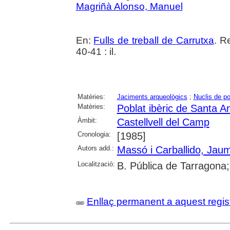
Magriñà Alonso, Manuel
En:
Fulls de treball de Carrutxa
. R
40-41 : il.
Matèries:
Jaciments arqueològics
;
Nuclis de po
Matèries:
Poblat ibèric de Santa A
Àmbit:
Castellvell del Camp
Cronologia:
[1985]
Autors add.:
Massó i Carballido, Jau
Localització:
B. Pública de Tarragona
Enllaç permanent a aquest regis