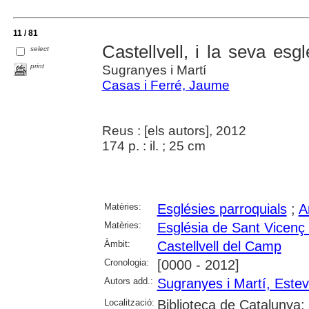
11 / 81
Castellvell, i la seva esgl
select
print
Sugranyes i Martí
Casas i Ferré, Jaume
Reus : [els autors], 2012
174 p. : il. ; 25 cm
Matèries:
Esglésies parroquials
;
A
Matèries:
Església de Sant Vicenç 
Àmbit:
Castellvell del Camp
Cronologia:
[0000 - 2012]
Autors add.:
Sugranyes i Martí, Este
Localització:
Biblioteca de Catalunya;