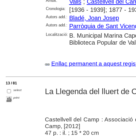
Àmbit:
Valls
;
Castellvell del Ca
Cronologia:
[1936 - 1939]; 1877 - 19
Autors add.:
Bladé, Joan Josep
Autors add.:
Parròquia de Sant Vicenç
Localització:
B. Municipal Marina Capd
Biblioteca Popular de Val
Enllaç permanent a aquest regis
13 / 81
La Llegenda del lluert de 
select
print
Castellvell del Camp : Associació d
Camp, [2012]
47 p. : il. ; 15 * 20 cm