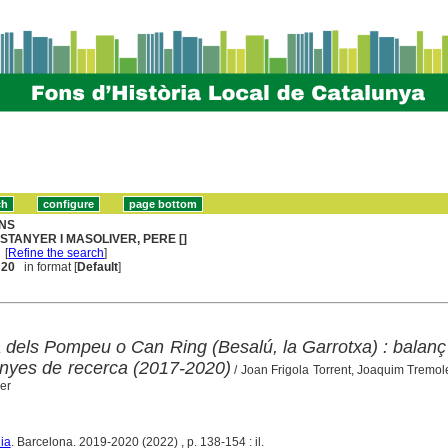
NS
STANYER I MASOLIVER, PERE []
[
Refine the search
]
. 20
in format [
Default
]
a dels Pompeu o Can Ring (Besalú, la Garrotxa) : balanç
nyes de recerca (2017-2020)
/ Joan Frigola Torrent, Joaquim Tremole
er
ia
. Barcelona. 2019-2020 (2022) , p. 138-154 : il.