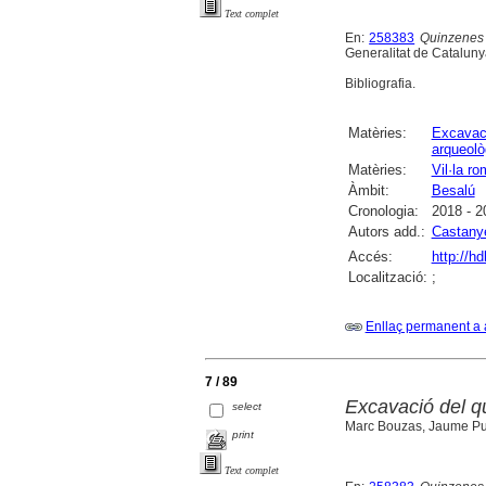
Text complet
En:
258383
Quinzenes 
Generalitat de Catalunya
Bibliografia.
Matèries:
Excavac
arqueolò
Matèries:
Vil·la r
Àmbit:
Besalú
Cronologia:
2018 - 2
Autors add.:
Castanye
Accés:
http://h
Localització:
;
Enllaç permanent a 
7 / 89
Excavació del q
select
Marc Bouzas, Jaume Pui
print
Text complet