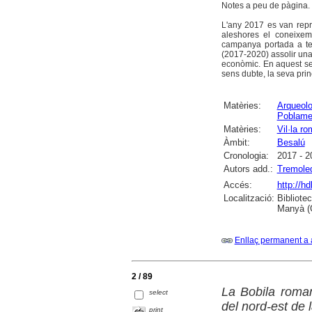
Notes a peu de pàgina. B
L'any 2017 es van repre
aleshores el coneixeme
campanya portada a te
(2017-2020) assolir una 
econòmic. En aquest sent
sens dubte, la seva prin
Matèries:
Arqueolo
Poblame
Matèries:
Vil·la r
Àmbit:
Besalú
Cronologia:
2017 - 2
Autors add.:
Tremoled
Accés:
http://h
Localització:
Bibliote
Manyà (
Enllaç permanent a 
2 / 89
La Bobila roman
select
del nord-est de 
print