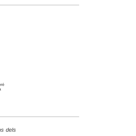
eré
a
ns dels