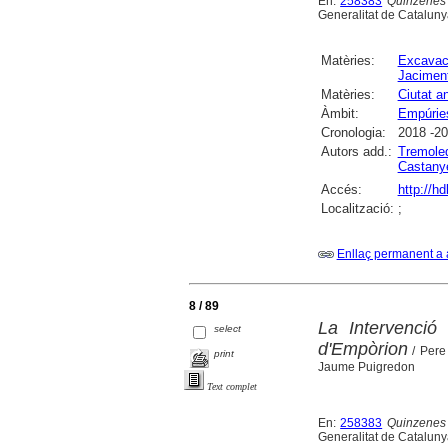
En:
258383
Quinzenes 
Generalitat de Cataluny
Matèries:
Excavac
Jaciment
Matèries:
Ciutat a
Àmbit:
Empúrie
Cronologia:
2018 -2
Autors add.:
Tremoled
Castanye
Accés:
http://h
Localització:
;
Enllaç permanent a 
8 / 89
La Intervenció
select
d'Empòrion
/ Pere
print
Jaume Puigredon
Text complet
En:
258383
Quinzenes 
Generalitat de Cataluny