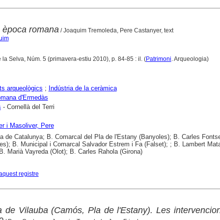
n època romana
/ Joaquim Tremoleda, Pere Castanyer, text
quim
 la Selva, Núm. 5 (primavera-estiu 2010), p. 84-85 : il. (
Patrimoni
. Arqueologia)
s arqueològics
;
Indústria de la ceràmica
romana d'Ermedàs
s
- Cornellà del Terri
r i Masoliver, Pere
ca de Catalunya; B. Comarcal del Pla de l'Estany (Banyoles); B. Carles Fonts
es); B. Municipal i Comarcal Salvador Estrem i Fa (Falset); ; B. Lambert Mat
; B. Marià Vayreda (Olot); B. Carles Rahola (Girona)
aquest registre
a de Vilauba (Camós, Pla de l'Estany). Les intervencio