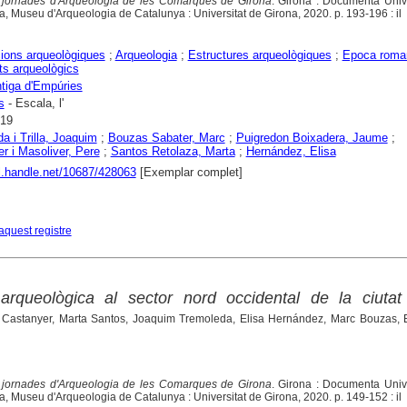
jornades d'Arqueologia de les Comarques de Girona
. Girona : Documenta Unive
a, Museu d'Arqueologia de Catalunya : Universitat de Girona, 2020. p. 193-196 : il
ions arqueològiques
;
Arqueologia
;
Estructures arqueològiques
;
Epoca roma
s arqueològics
ntiga d'Empúries
s
- Escala, l'
019
a i Trilla, Joaquim
;
Bouzas Sabater, Marc
;
Puigredon Boixadera, Jaume
;
r i Masoliver, Pere
;
Santos Retolaza, Marta
;
Hernández, Elisa
dl.handle.net/10687/428063
[Exemplar complet]
aquest registre
 arqueològica al sector nord occidental de la ciutat
 Castanyer, Marta Santos, Joaquim Tremoleda, Elisa Hernández, Marc Bouzas, E
jornades d'Arqueologia de les Comarques de Girona
. Girona : Documenta Unive
a, Museu d'Arqueologia de Catalunya : Universitat de Girona, 2020. p. 149-152 : il