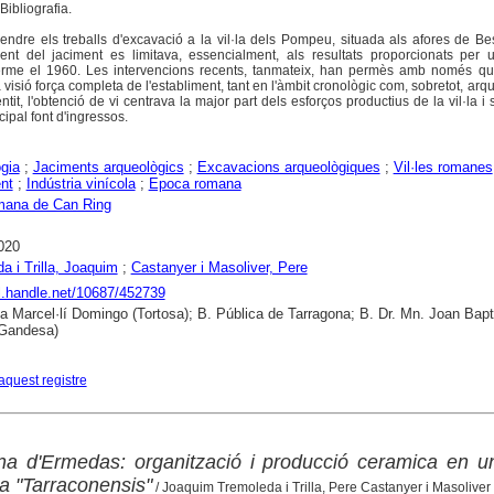
ibliografia.
ndre els treballs d'excavació a la vil·la dels Pompeu, situada als afores de Be
nt del jaciment es limitava, essencialment, als resultats proporcionats per 
rme el 1960. Les intervencions recents, tanmateix, han permès amb només qu
visió força completa de l'establiment, tant en l'àmbit cronològic com, sobretot, arqui
it, l'obtenció de vi centrava la major part dels esforços productius de la vil·la i
cipal font d'ingressos.
gia
;
Jaciments arqueològics
;
Excavacions arqueològiques
;
Vil·les romanes
nt
;
Indústria vinícola
;
Epoca romana
omana de Can Ring
020
a i Trilla, Joaquim
;
Castanyer i Masoliver, Pere
dl.handle.net/10687/452739
ca Marcel·lí Domingo (Tortosa); B. Pública de Tarragona; B. Dr. Mn. Joan Bapt
Gandesa)
aquest registre
a d'Ermedas: organització i producció ceramica en un
la "Tarraconensis"
/ Joaquim Tremoleda i Trilla, Pere Castanyer i Masoliver 