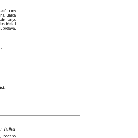
salú. Fins
una única
atre anys
tectònic i
 suposava,
;
ista
 taller
, Josefina