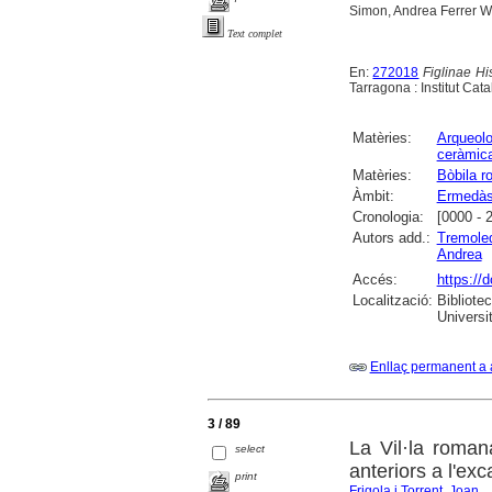
Simon, Andrea Ferrer W
Text complet
En:
272018
Figlinae Hi
Tarragona : Institut Cat
Matèries:
Arqueolo
ceràmic
Matèries:
Bòbila 
Àmbit:
Ermedà
Cronologia:
[0000 - 
Autors add.:
Tremoled
Andrea
Accés:
https://
Localització:
Bibliote
Universit
Enllaç permanent a 
3 / 89
La Vil·la roma
select
anteriors a l'e
print
Frigola i Torrent, Joan