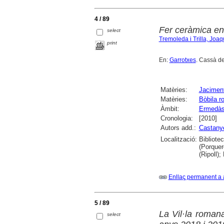
4 / 89
Fer ceràmica e
select
Tremoleda i Trilla, Joa
print
En:
Garrotxes
. Cassà de
Matèries:
Jaciment
Matèries:
Bòbila 
Àmbit:
Ermedà
Cronologia:
[2010]
Autors add.:
Castanye
Localització:
Bibliote
(Porquer
(Ripoll)
Enllaç permanent a 
5 / 89
La Vil·la roman
select