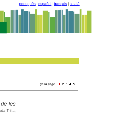
português
|
español
|
français
|
català
go to page
 de les
da Trilla,