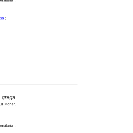
rsitaria :
na
;
 grega
li Moner,
rsitaria :