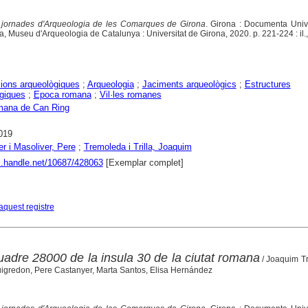
jornades d'Arqueologia de les Comarques de Girona
. Girona : Documenta Unive
, Museu d'Arqueologia de Catalunya : Universitat de Girona, 2020. p. 221-224 : il.,
ions arqueològiques
;
Arqueologia
;
Jaciments arqueològics
;
Estructures
giques
;
Epoca romana
;
Vil·les romanes
omana de Can Ring
019
r i Masoliver, Pere
;
Tremoleda i Trilla, Joaquim
dl.handle.net/10687/428063
[Exemplar complet]
aquest registre
uadre 28000 de la insula 30 de la ciutat romana
/ Joaquim T
gredon, Pere Castanyer, Marta Santos, Elisa Hernández