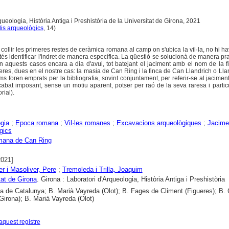
queologia, Història Antiga i Preshistòria de la Universitat de Girona, 2021
is arqueològics
, 14)
ollir les primeres restes de ceràmica romana al camp on s'ubica la vil·la, no hi ha
s identificar l'indret de manera específica. La qüestió se solucionà de manera pr
 aquests casos encara a dia d'avui, tot batejant el jaciment amb el nom de la f
res, dues en el nostre cas: la masia de Can Ring i la finca de Can Llandrich o Lla
 foren emprats per la bibliografia, sovint conjuntament, per referir-se al jaciment
abat imposant, sense un motiu aparent, potser per raó de la seva raresa i particul
rial).
gia
;
Epoca romana
;
Vil·les romanes
;
Excavacions arqueològiques
;
Jacime
gics
omana de Can Ring
2021]
r i Masoliver, Pere
;
Tremoleda i Trilla, Joaquim
tat de Girona
. Girona : Laboratori d'Arqueologia, Història Antiga i Preshistòria
ca de Catalunya; B. Marià Vayreda (Olot); B. Fages de Climent (Figueres); B. 
Girona); B. Marià Vayreda (Olot)
aquest registre