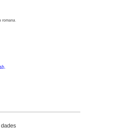
ia romana
.
sh,
 dades