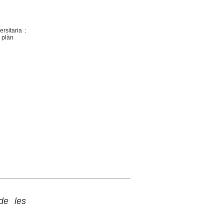
rsitaria :
 plàn
de les