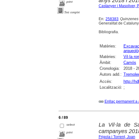
anys 2018 i 201
print
Castanyer i Masoliver, 
Text complet
En:
258383
Quinzenes 
Generalitat de Catalunya
Bibliografia.
Matèries:
Excavac
arqueolò
Matèries:
Vil·la r
Àmbit:
Camós
Cronologia:
2018 - 2
Autors add.:
Tremoled
Accés:
http://h
Localització:
;
Enllaç permanent a 
6 / 89
La Vil·la de S
select
campanyes 2018
print
Frigola i Torrent, Joan