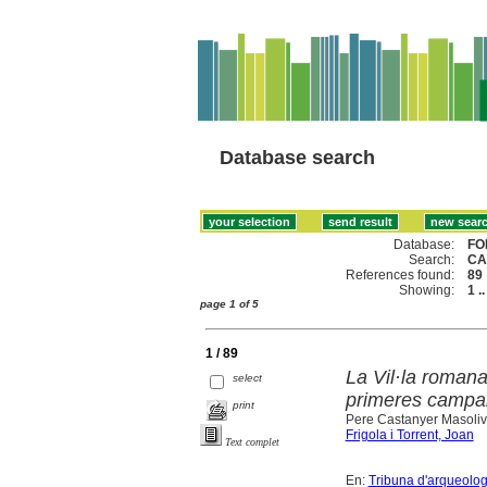
Database search
Database:
FO
Search:
CA
References found:
89
Showing:
1 .
page 1 of 5
1 / 89
La Vil·la roman
select
primeres campa
print
Pere Castanyer Masoliv
Frigola i Torrent, Joan
Text complet
En:
Tribuna d'arqueolog