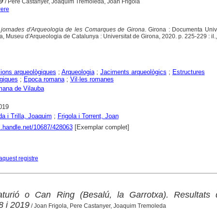
9
/ Pere Castanyer, Joaquim Tremoleda, Joan Frigola
Pere
jornades d'Arqueologia de les Comarques de Girona
. Girona : Documenta Unive
, Museu d'Arqueologia de Catalunya : Universitat de Girona, 2020. p. 225-229 : il.,
ions arqueològiques
;
Arqueologia
;
Jaciments arqueològics
;
Estructures
giques
;
Epoca romana
;
Vil·les romanes
omana de Vilauba
019
a i Trilla, Joaquim
;
Frigola i Torrent, Joan
dl.handle.net/10687/428063
[Exemplar complet]
aquest registre
aturió o Can Ring (Besalú, la Garrotxa). Resultats 
 i 2019
/ Joan Frigola, Pere Castanyer, Joaquim Tremoleda