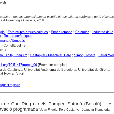
elsh
spaniae : nuevas aportaciones al estudio de los talleres cerámicos de la Hispan
alà d'Arqueologia Clàssica, 2018
gia
;
Estructures arqueològiques
;
Epoca romana
;
Ceràmica
;
Indústria de la
a
;
Restes ceràmiques
romana d'Ermedàs
s
- Cornellà del Terri
2018]
a i Trilla, Joaquim
;
Castanyer i Masoliver, Pere
;
Simon, Josefa
;
Ferrer Wel
doi.org/10.51417/trama_06
[Exemplar complet]
ca de Catalunya; Universitat Autònoma de Barcelona; Universitat de Girona;
at Rovira i Virgili
aquest registre
na de Can Ring o dels Pompeu Saturió (Besalú) : les
xcavació programada
/ Joan Frigola, Pere Castanyer, Joaquim Tremoleda