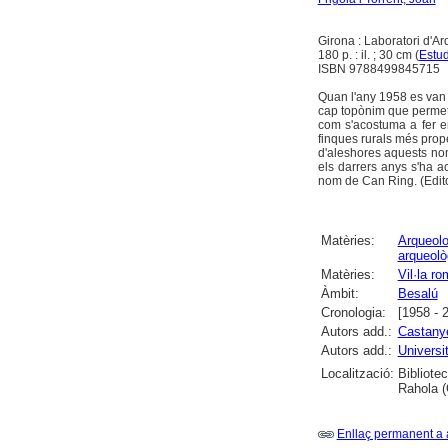
Girona : Laboratori d'Ar
180 p. : il. ; 30 cm (
Estud
ISBN 9788499845715
Quan l'any 1958 es van c
cap topònim que permeté
com s'acostuma a fer en
finques rurals més prope
d'aleshores aquests noms
els darrers anys s'ha ac
nom de Can Ring. (Edito
Matèries:
Arqueolo
arqueolò
Matèries:
Vil·la r
Àmbit:
Besalú
Cronologia:
[1958 - 
Autors add.:
Castanye
Autors add.:
Universi
Localització:
Bibliote
Rahola (
Enllaç permanent a 