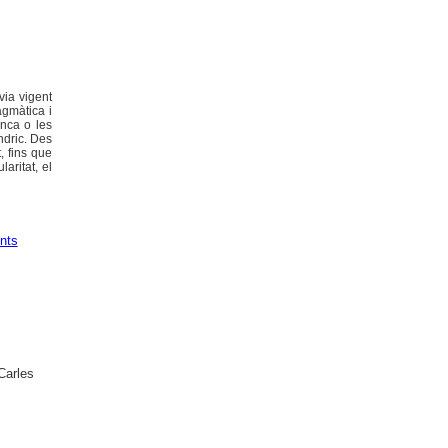
via vigent
agmàtica i
inca o les
ndric. Des
, fins que
aritat, el
nts
Carles