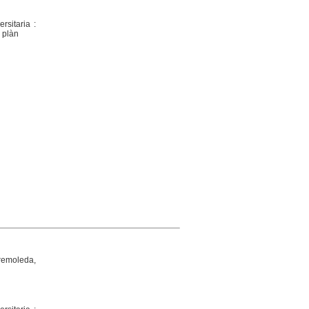
rsitaria :
 plàn
remoleda,