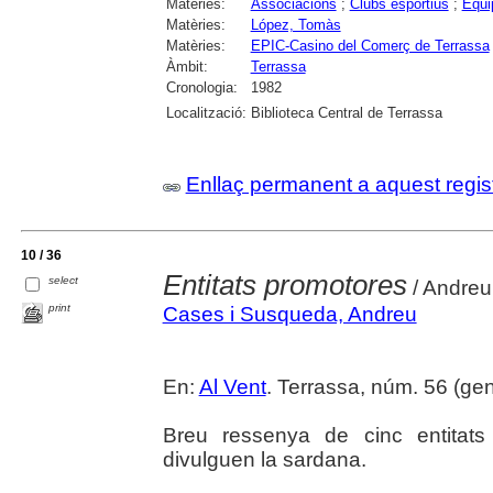
Matèries:
Associacions
;
Clubs esportius
;
Equi
Matèries:
López, Tomàs
Matèries:
EPIC-Casino del Comerç de Terrassa
Àmbit:
Terrassa
Cronologia:
1982
Localització:
Biblioteca Central de Terrassa
Enllaç permanent a aquest regis
10 / 36
Entitats promotores
select
/ Andre
print
Cases i Susqueda, Andreu
En:
Al Vent
. Terrassa, núm. 56 (gener
Breu ressenya de cinc entitats
divulguen la sardana.