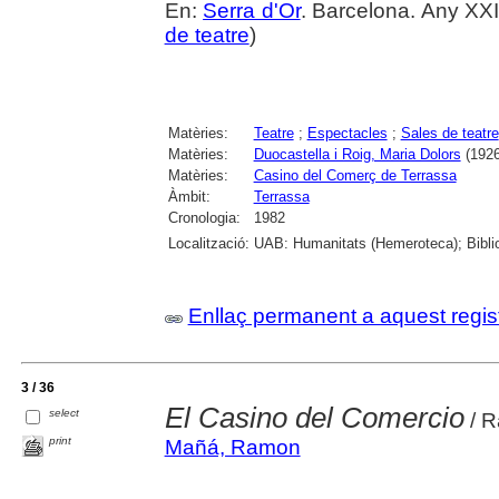
En:
Serra d'Or
. Barcelona. Any XXI
de teatre
)
Matèries:
Teatre
;
Espectacles
;
Sales de teatre
Matèries:
Duocastella i Roig, Maria Dolors
(1926-
Matèries:
Casino del Comerç de Terrassa
Àmbit:
Terrassa
Cronologia:
1982
Localització:
UAB: Humanitats (Hemeroteca); Biblio
Enllaç permanent a aquest regis
3 / 36
El Casino del Comercio
select
/ 
print
Mañá, Ramon