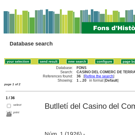
Database search
Database:
FONS
Search:
CASINO DEL COMERC DE TERRA
References found:
36
[
Refine the search
]
Showing:
1 .. 20
in format [
Default
]
page 1 of 2
1 / 36
Butlletí del Casino del Co
select
print
Núm. 1 (1926) -