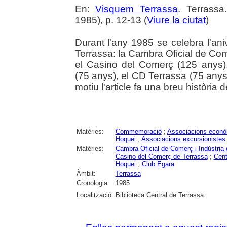
En:
Visquem Terrassa
. Terrass
1985), p. 12-13 (
Viure la ciutat
)
Durant l'any 1985 se celebra l'ani
Terrassa: la Cambra Oficial de Com
el Casino del Comerç (125 anys),
(75 anys), el CD Terrassa (75 anys
motiu l'article fa una breu història 
Matèries:
Commemoració
;
Associacions econ
Hoquei
;
Associacions excursionistes
Matèries:
Cambra Oficial de Comerç i Indústria
Casino del Comerç de Terrassa
;
Cent
Hoquei
;
Club Egara
Àmbit:
Terrassa
Cronologia:
1985
Localització:
Biblioteca Central de Terrassa