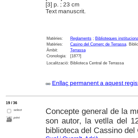
[3] p. ; 23 cm
Text manuscrit.
Matèries:
Reglaments
;
Biblioteques institucion
Matèries:
Casino del Comerç de Terrassa
. Bibl
Àmbit:
Terrassa
Cronologia:
[18??]
Localització:
Biblioteca Central de Terrassa
Enllaç permanent a aquest regis
19 / 36
Concepte general de la mú
select
print
son autor, la vetlla del 
biblioteca del Cassino del