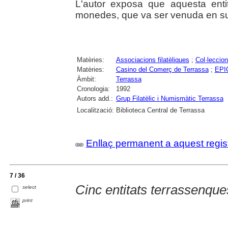
L'autor exposa que aquesta entit
monedes, que va ser venuda en su
Matèries:
Associacions filatèliques
;
Col·leccio
Matèries:
Casino del Comerç de Terrassa
;
EPIC
Àmbit:
Terrassa
Cronologia:
1992
Autors add.:
Grup Filatèlic i Numismàtic Terrassa
Localització:
Biblioteca Central de Terrassa
Enllaç permanent a aquest regis
7 / 36
Cinc entitats terrassenque
select
print