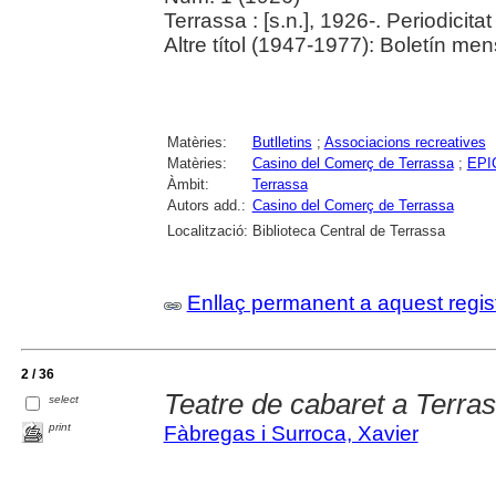
Terrassa : [s.n.], 1926-. Periodicit
Altre títol (1947-1977): Boletín m
Matèries:
Butlletins
;
Associacions recreatives
Matèries:
Casino del Comerç de Terrassa
;
EPIC
Àmbit:
Terrassa
Autors add.:
Casino del Comerç de Terrassa
Localització:
Biblioteca Central de Terrassa
Enllaç permanent a aquest regis
2 / 36
Teatre de cabaret a Terra
select
print
Fàbregas i Surroca, Xavier