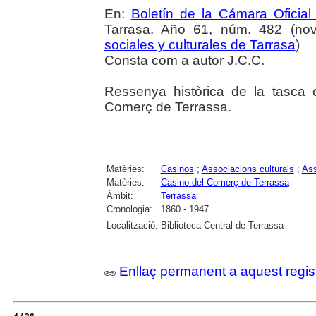
En:
Boletín de la Cámara Oficial
Tarrasa. Año 61, núm. 482 (novi
sociales y culturales de Tarrasa
)
Consta com a autor J.C.C.
Ressenya històrica de la tasca 
Comerç de Terrassa.
Matèries:
Casinos
;
Associacions culturals
;
Ass
Matèries:
Casino del Comerç de Terrassa
Àmbit:
Terrassa
Cronologia:
1860 - 1947
Localització:
Biblioteca Central de Terrassa
Enllaç permanent a aquest regis