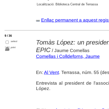
Localització:
Biblioteca Central de Terrassa
Enllaç permanent a aquest regis
9 / 36
Tomàs López: un president
select
print
EPIC
/ Jaume Comellas
Comellas i Colldeforns, Jaume
En:
Al Vent
. Terrassa, núm. 55 (des
Entrevista al president de l'ass
López.