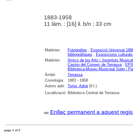
1883-1958
11 làm. : [16] il. b/n ; 33 cm
Matèries:
Fotografies
;
Exposició Universal 188
bibliogràfiques
;
Exposicions culturals
Matèries:
Amics de les Arts i Joventuts Musica
Casino del Comerç de Terrassa
;
EPIC
Biblioteca-Museu Municipal Soler i Pa
Àmbit:
Terrassa
Cronologia:
1883 - 1958
Autors add.:
Torija, Adrià
(Il·l.)
Localització:
Biblioteca Central de Terrassa
Enllaç permanent a aquest regis
page 1 of 2