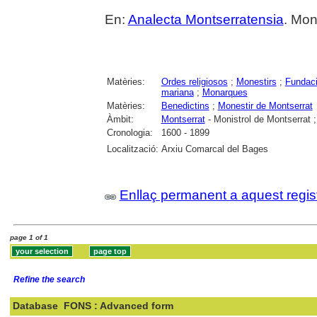
En:
Analecta Montserratensia
. Mon
Matèries:
Ordes religiosos
;
Monestirs
;
Fundac
mariana
;
Monarques
Matèries:
Benedictins
;
Monestir de Montserrat
Àmbit:
Montserrat
- Monistrol de Montserrat 
Cronologia:
1600 - 1899
Localització:
Arxiu Comarcal del Bages
Enllaç permanent a aquest regis
page 1 of 1
Refine the search
Database
FONS : Advanced form