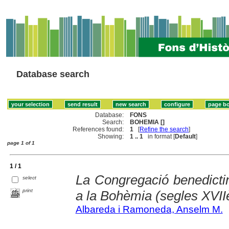
Database search
Database:
FONS
Search:
BOHEMIA []
References found:
1
[
Refine the search
]
Showing:
1 .. 1
in format [
Default
]
page 1 of 1
1 / 1
La Congregació benedictin
select
print
a la Bohèmia (segles XVII
Albareda i Ramoneda, Anselm M.