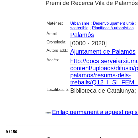
Premi de Recerca Vila de Palamó
Matèries:
Urbanisme
;
Desenvolupament urbà
;
sostenible
;
Planificació urbanística
Àmbit:
Palamós
Cronologia:
[0000 - 2020]
Autors add.:
Ajuntament de Palamós
Accés:
http://docs.serveiarxium
content/uploads/difusio/
palamos/resums-dels-
treballs/Q12_I_SI_FEM
Localització:
Biblioteca de Catalunya;
Enllaç permanent a aquest regis
9 / 150