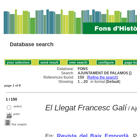
Database search
Database:
FONS
Search:
AJUNTAMENT DE PALAMOS []
References found:
150
[
Refine the search
]
Showing:
1 .. 20
in format [
Default
]
page 1 of 8
1 / 150
El Llegat Francesc Galí
select
/ A
print
Text complet
En:
Revista del Baix Empordà
. 