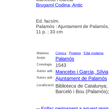
Brugarol Codina, Antic
Ed. facsím.
Palamós : Ajuntament de Palamós
11 p. ; 33 cm
Matèries:
Crònica
;
Pirateria
;
Edat moderna
Àmbit:
Palamós
Cronologia:
1543
Autors add.:
Mancebo i Garcia, Sílvia
Autors add.:
Ajuntament de Palamós
Localització:
Biblioteca de Catalunya;
Barceló i Bou (Palamós);
Enllaç permanent a aquest regis