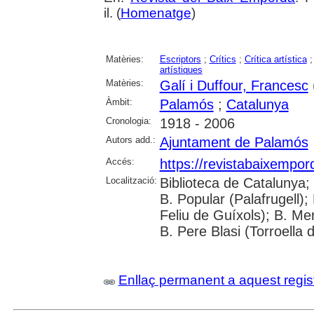
il. (
Homenatge
)
Matèries:
Escriptors
;
Crítics
;
Crítica artística
artístiques
Matèries:
Galí i Duffour, Francesc
Àmbit:
Palamós
;
Catalunya
Cronologia:
1918 - 2006
Autors add.:
Ajuntament de Palamós
Accés:
https://revistabaixempo
Localització:
Biblioteca de Catalunya;
B. Popular (Palafrugell);
Feliu de Guíxols); B. Me
B. Pere Blasi (Torroella 
Enllaç permanent a aquest regis