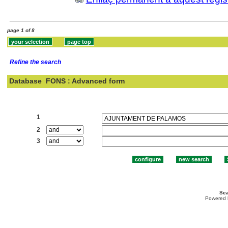
page 1 of 8
Refine the search
Database
FONS : Advanced form
Search:
1
2
3
Sea
Powered