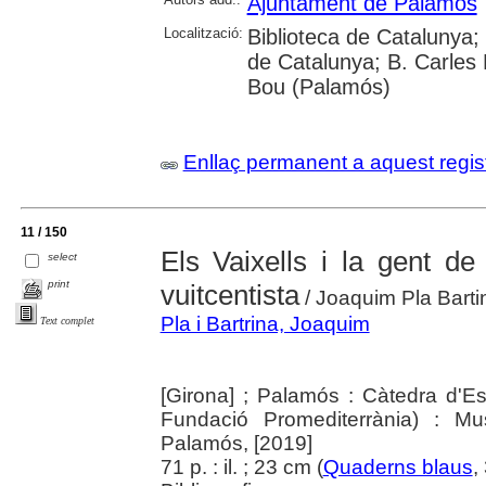
Ajuntament de Palamós
Localització:
Biblioteca de Catalunya; 
de Catalunya; B. Carles 
Bou (Palamós)
Enllaç permanent a aquest regis
11 / 150
Els Vaixells i la gent d
select
print
vuitcentista
/ Joaquim Pla Barti
Pla i Bartrina, Joaquim
Text complet
[Girona] ; Palamós : Càtedra d'Es
Fundació Promediterrània) : M
Palamós, [2019]
71 p. : il. ; 23 cm (
Quaderns blaus
,