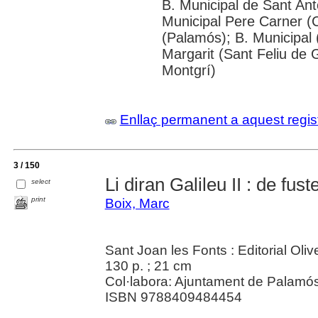
B. Municipal de Sant Ant
Municipal Pere Carner (C
(Palamós); B. Municipal 
Margarit (Sant Feliu de G
Montgrí)
Enllaç permanent a aquest regis
3 / 150
Li diran Galileu II : de fust
select
print
Boix, Marc
Sant Joan les Fonts : Editorial Oliv
130 p. ; 21 cm
Col·labora: Ajuntament de Palamós
ISBN 9788409484454