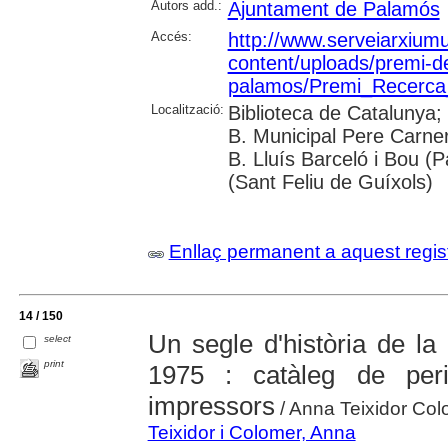
Autors add.:
Ajuntament de Palamós
Accés:
http://www.serveiarxium
content/uploads/premi-de
palamos/Premi_Recerc
Localització:
Biblioteca de Catalunya;
B. Municipal Pere Carner
B. Lluís Barceló i Bou (P
(Sant Feliu de Guíxols)
Enllaç permanent a aquest regis
14 / 150
Un segle d'història de l
select
print
1975 : catàleg de periò
impressors
/ Anna Teixidor Col
Teixidor i Colomer, Anna