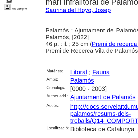
marí infralitoral de Palam
Saurina del Hoyo, Josep
Text complet
Palamós : Ajuntament de Palamós
Palamós, [2022]
46 p. : il. ; 25 cm (
Premi de recerca
Premi de Recerca Vila de Palamós 
Matèries:
Litoral
;
Fauna
Àmbit:
Palamós
Cronologia:
[0000 - 2003]
Autors add.:
Ajuntament de Palamós
Accés:
http://docs.serveiarxium
palamos/resums-dels-
treballs/Q14_COMPO
Localització:
Biblioteca de Catalunya