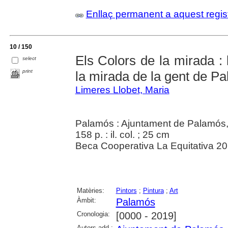
Enllaç permanent a aquest regis
10 / 150
Els Colors de la mirada : 
select
print
la mirada de la gent de P
Limeres Llobet, Maria
Palamós : Ajuntament de Palamós
158 p. : il. col. ; 25 cm
Beca Cooperativa La Equitativa 2
Matèries:
Pintors
;
Pintura
;
Art
Àmbit:
Palamós
Cronologia:
[0000 - 2019]
Autors add.: