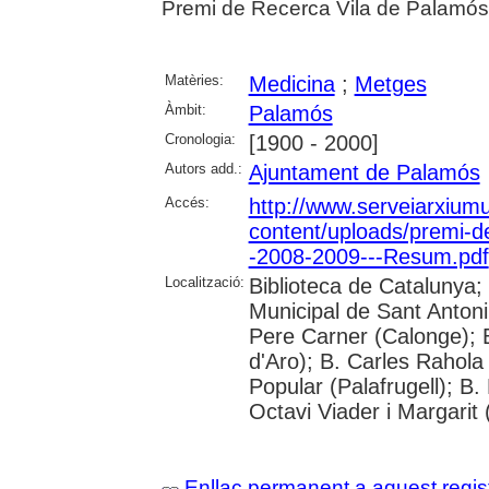
Premi de Recerca Vila de Palamó
Matèries:
Medicina
;
Metges
Àmbit:
Palamós
Cronologia:
[1900 - 2000]
Autors add.:
Ajuntament de Palamós
Accés:
http://www.serveiarxium
content/uploads/premi-d
-2008-2009---Resum.pdf
Localització:
Biblioteca de Catalunya;
Municipal de Sant Antoni
Pere Carner (Calonge); 
d'Aro); B. Carles Rahola 
Popular (Palafrugell); B.
Octavi Viader i Margarit 
Enllaç permanent a aquest regis