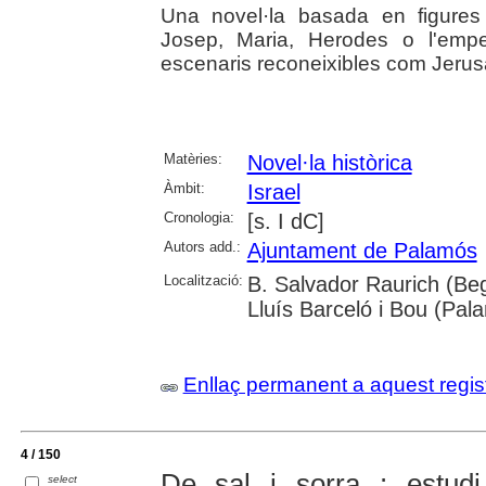
Una novel·la basada en figures
Josep, Maria, Herodes o l'emp
escenaris reconeixibles com Jerus
Matèries:
Novel·la històrica
Àmbit:
Israel
Cronologia:
[s. I dC]
Autors add.:
Ajuntament de Palamós
Localització:
B. Salvador Raurich (Beg
Lluís Barceló i Bou (Pal
Enllaç permanent a aquest regis
4 / 150
De sal i sorra : estudi
select