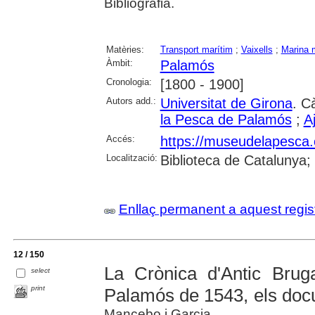
Bibliografia.
Matèries:
Transport marítim
;
Vaixells
;
Marina 
Àmbit:
Palamós
Cronologia:
[1800 - 1900]
Autors add.:
Universitat de Girona
. C
la Pesca de Palamós
;
A
Accés:
https://museudelapesca
Localització:
Biblioteca de Catalunya;
Enllaç permanent a aquest regis
12 / 150
La Crònica d'Antic Brug
select
print
Palamós de 1543, els doc
Mancebo i Garcia