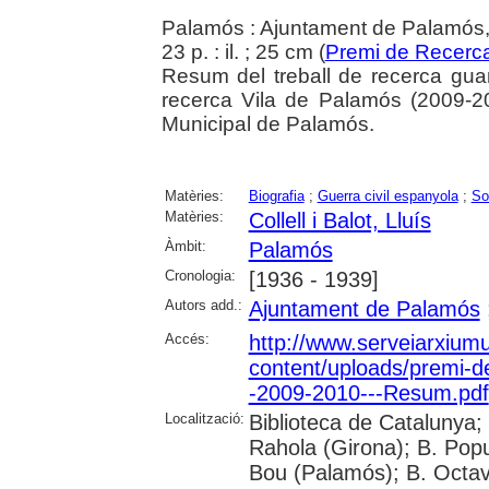
Palamós : Ajuntament de Palamós
23 p. : il. ; 25 cm (
Premi de Recerca
Resum del treball de recerca gua
recerca Vila de Palamós (2009-201
Municipal de Palamós.
Matèries:
Biografia
;
Guerra civil espanyola
;
So
Matèries:
Collell i Balot, Lluís
Àmbit:
Palamós
Cronologia:
[1936 - 1939]
Autors add.:
Ajuntament de Palamós
Accés:
http://www.serveiarxium
content/uploads/premi-d
-2009-2010---Resum.pdf
Localització:
Biblioteca de Catalunya; 
Rahola (Girona); B. Popul
Bou (Palamós); B. Octavi