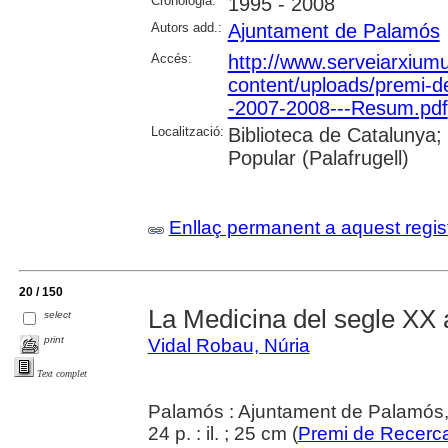
Cronologia:
1995 - 2008
Autors add.:
Ajuntament de Palamós
Accés:
http://www.serveiarxium
content/uploads/premi-d
-2007-2008---Resum.pdf
Localització:
Biblioteca de Catalunya;
Popular (Palafrugell)
Enllaç permanent a aquest regis
20 / 150
La Medicina del segle XX
select
print
Vidal Robau, Núria
Text complet
Palamós : Ajuntament de Palamós
24 p. : il. ; 25 cm (
Premi de Recerca