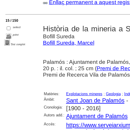
Enllaç permanent a aquest regis
15 / 150
Història de la mineria a
select
print
Bofill Sureda
Bofill Sureda, Marcel
Text complet
Palamós : Ajuntament de Palamós
20 p. : il. col. ; 25 cm (
Premi de Rec
Premi de Recerca Vila de Palamó
Matèries:
Explotacions mineres
;
Geologia
;
Ind
Àmbit:
Sant Joan de Palamós
-
Cronologia:
[1900 - 2016]
Autors add.:
Ajuntament de Palamós
Accés:
https://www.serveiarxiu