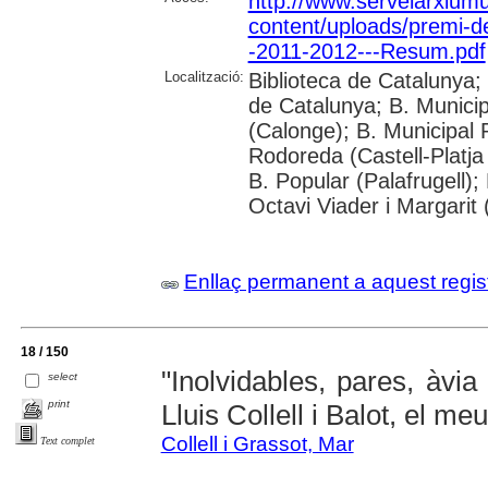
http://www.serveiarxium
content/uploads/premi-d
-2011-2012---Resum.pdf
Localització:
Biblioteca de Catalunya; 
de Catalunya; B. Munici
(Calonge); B. Municipal
Rodoreda (Castell-Platja
B. Popular (Palafrugell);
Octavi Viader i Margarit 
Enllaç permanent a aquest regis
18 / 150
"Inolvidables, pares, àvia 
select
print
Lluis Collell i Balot, el meu
Collell i Grassot, Mar
Text complet