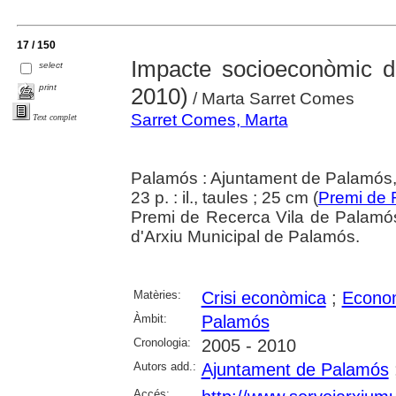
17 / 150
Impacte socioeconòmic d
select
print
2010)
/ Marta Sarret Comes
Sarret Comes, Marta
Text complet
Palamós : Ajuntament de Palamós
23 p. : il., taules ; 25 cm (
Premi de 
Premi de Recerca Vila de Palamós
d'Arxiu Municipal de Palamós.
Matèries:
Crisi econòmica
;
Econo
Àmbit:
Palamós
Cronologia:
2005 - 2010
Autors add.:
Ajuntament de Palamós
Accés: