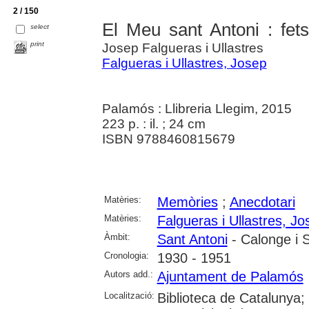
2 / 150
El Meu sant Antoni : fet
select
print
Josep Falgueras i Ullastres
Falgueras i Ullastres, Josep
Palamós : Llibreria Llegim, 2015
223 p. : il. ; 24 cm
ISBN 9788460815679
Matèries:
Memòries
;
Anecdotari
Matèries:
Falgueras i Ullastres, Jo
Àmbit:
Sant Antoni
- Calonge i 
Cronologia:
1930 - 1951
Autors add.:
Ajuntament de Palamós
Localització:
Biblioteca de Catalunya;