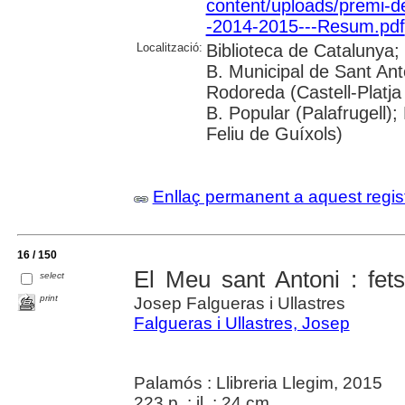
content/uploads/premi-d
-2014-2015---Resum.pdf
Localització:
Biblioteca de Catalunya;
B. Municipal de Sant An
Rodoreda (Castell-Platja
B. Popular (Palafrugell);
Feliu de Guíxols)
Enllaç permanent a aquest regis
16 / 150
El Meu sant Antoni : fet
select
print
Josep Falgueras i Ullastres
Falgueras i Ullastres, Josep
Palamós : Llibreria Llegim, 2015
223 p. : il. ; 24 cm