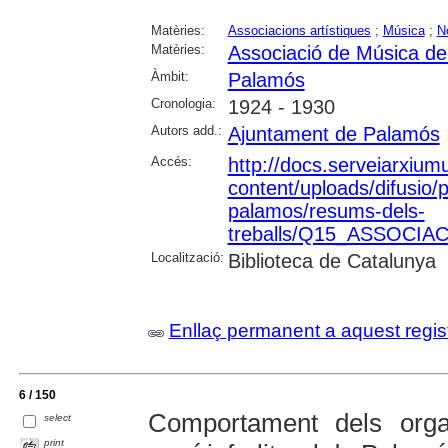
Matèries:
Associacions artístiques
;
Música
;
N
Matèries:
Associació de Música d
Àmbit:
Palamós
Cronologia:
1924 - 1930
Autors add.:
Ajuntament de Palamós
Accés:
http://docs.serveiarxium
content/uploads/difusio/
palamos/resums-dels-
treballs/Q15_ASSOCIA
Localització:
Biblioteca de Catalunya
Enllaç permanent a aquest regis
6 / 150
Comportament dels orga
select
print