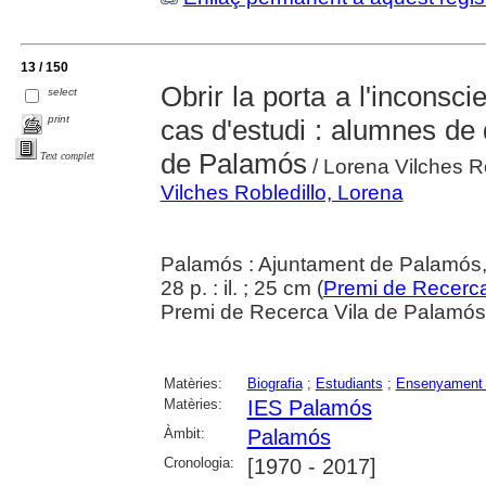
13 / 150
Obrir la porta a l'inconscie
select
print
cas d'estudi : alumnes de d
de Palamós
Text complet
/ Lorena Vilches Ro
Vilches Robledillo, Lorena
Palamós : Ajuntament de Palamós
28 p. : il. ; 25 cm (
Premi de Recerca
Premi de Recerca Vila de Palamó
Matèries:
Biografia
;
Estudiants
;
Ensenyament 
Matèries:
IES Palamós
Àmbit:
Palamós
Cronologia:
[1970 - 2017]