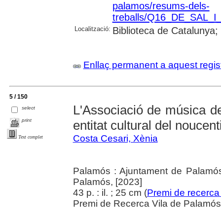
palamos/resums-dels-
treballs/Q16_DE_SAL_I_
Localització:
Biblioteca de Catalunya;
Enllaç permanent a aquest regis
5 / 150
L'Associació de música d
select
print
entitat cultural del noucen
Costa Cesari, Xènia
Text complet
Palamós : Ajuntament de Palamós
Palamós, [2023]
43 p. : il. ; 25 cm (
Premi de recerca
Premi de Recerca Vila de Palamós 