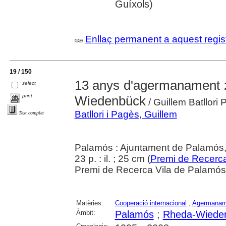
Guíxols)
Enllaç permanent a aquest regis
19 / 150
13 anys d'agermanament 
select
print
Wiedenbück
/ Guillem Batllori
Batllori i Pagès, Guillem
Text complet
Palamós : Ajuntament de Palamós
23 p. : il. ; 25 cm (
Premi de Recerca
Premi de Recerca Vila de Palamó
Matèries:
Cooperació internacional
;
Agermaname
Àmbit:
Palamós
;
Rheda-Wiede