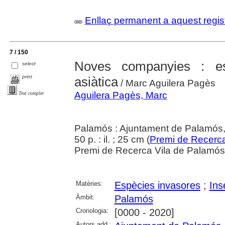
Enllaç permanent a aquest regis
7 / 150
Noves companyies : es
select
print
asiàtica
/ Marc Aguilera Pagès
Aguilera Pagès, Marc
Text complet
Palamós : Ajuntament de Palamós
50 p. : il. ; 25 cm (
Premi de Recerca
Premi de Recerca Vila de Palamó
Matèries:
Espècies invasores
;
Ins
Àmbit:
Palamós
Cronologia:
[0000 - 2020]
Autors add.: