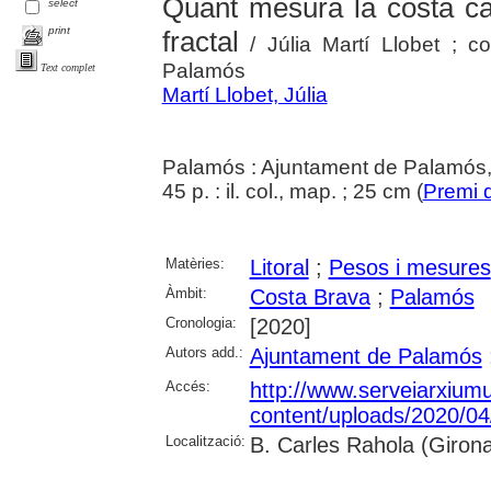
Quant mesura la costa cat
select
print
fractal
/ Júlia Martí Llobet ; co
Palamós
Text complet
Martí Llobet, Júlia
Palamós : Ajuntament de Palamós
45 p. : il. col., map. ; 25 cm (
Premi 
Matèries:
Litoral
;
Pesos i mesures
Àmbit:
Costa Brava
;
Palamós
Cronologia:
[2020]
Autors add.:
Ajuntament de Palamós
Accés:
http://www.serveiarxium
content/uploads/2020/0
Localització:
B. Carles Rahola (Girona