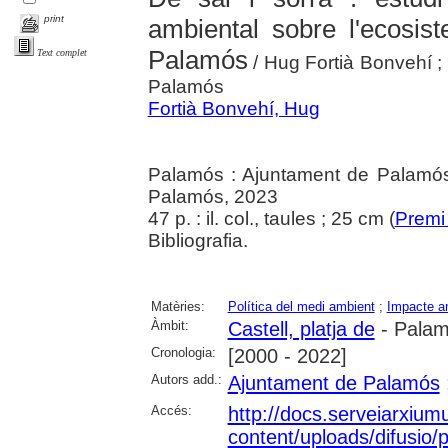
print
ambiental sobre l'ecosist
Palamós
Text complet
/ Hug Fortià Bonvehí ; 
Palamós
Fortià Bonvehí, Hug
Palamós : Ajuntament de Palamós
Palamós, 2023
47 p. : il. col., taules ; 25 cm (
Premi
Bibliografia.
Matèries:
Política del medi ambient
;
Impacte a
Àmbit:
Castell, platja de
- Pala
Cronologia:
[2000 - 2022]
Autors add.:
Ajuntament de Palamós
Accés:
http://docs.serveiarxium
content/uploads/difusio/