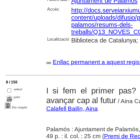
Ajuntament de Palamós
Accés:
http://docs.serveiarxium
content/uploads/difusio/
palamos/resums-dels-
treballs/Q13_NOVES_CO
Localització:
Biblioteca de Catalunya;
Enllaç permanent a aquest regis
8 / 150
I si fem el primer pas?
select
print
avançar cap al futur
/ Aina Ca
Calafell Bailín, Aina
Text complet
Palamós : Ajuntament de Palamós
49 p. : il. col. ; 25 cm (
Premi de Rec