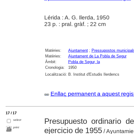
Lérida : A. G. Ilerda, 1950
23 p. : pral. gràf. ; 22 cm
Matèries:
Ajuntament
;
Pressupostos municipal
Matèries:
Ajuntament de La Pobla de Segur
Àmbit:
Pobla de Segur, la
Cronologia:
1950
Localització:
B. Institut d'Estudis Ilerdencs
Enllaç permanent a aquest regis
17 / 17
Presupuesto ordinario d
select
print
ejercicio de 1955
/ Ayuntamie