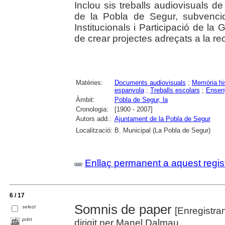
Inclou sis treballs audiovisuals d
de la Pobla de Segur, subvenci
Institucionals i Participació de la
de crear projectes adreçats a la r
Matèries:
Documents audiovisuals
;
Memòria hi
espanyola
;
Treballs escolars
;
Ensen
Àmbit:
Pobla de Segur, la
Cronologia:
[1900 - 2007]
Autors add.:
Ajuntament de la Pobla de Segur
Localització:
B. Municipal (La Pobla de Segur)
Enllaç permanent a aquest regis
6 / 17
Somnis de paper
select
[Enregistra
print
dirigit per Manel Dalmau