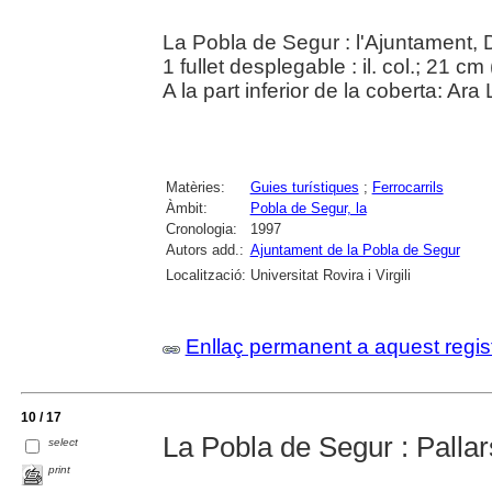
La Pobla de Segur : l'Ajuntament,
1 fullet desplegable : il. col.; 21 cm 
A la part inferior de la coberta: Ara 
Matèries:
Guies turístiques
;
Ferrocarrils
Àmbit:
Pobla de Segur, la
Cronologia:
1997
Autors add.:
Ajuntament de la Pobla de Segur
Localització:
Universitat Rovira i Virgili
Enllaç permanent a aquest regis
10 / 17
La Pobla de Segur : Palla
select
print