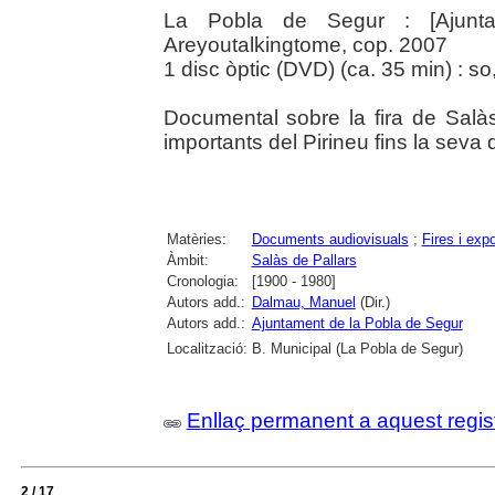
La Pobla de Segur : [Ajunt
Areyoutalkingtome, cop. 2007
1 disc òptic (DVD) (ca. 35 min) : so,
Documental sobre la fira de Salà
importants del Pirineu fins la seva
Matèries:
Documents audiovisuals
;
Fires i exp
Àmbit:
Salàs de Pallars
Cronologia:
[1900 - 1980]
Autors add.:
Dalmau, Manuel
(Dir.)
Autors add.:
Ajuntament de la Pobla de Segur
Localització:
B. Municipal (La Pobla de Segur)
Enllaç permanent a aquest regis
2 / 17