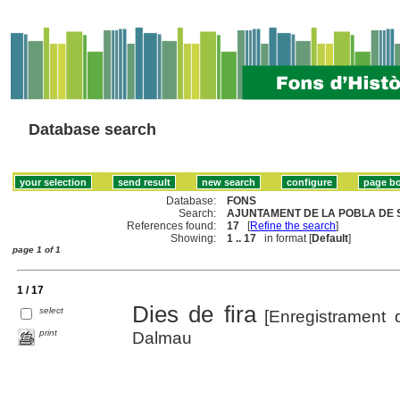
Database search
Database:
FONS
Search:
AJUNTAMENT DE LA POBLA DE 
References found:
17
[
Refine the search
]
Showing:
1 .. 17
in format [
Default
]
page 1 of 1
1 / 17
Dies de fira
select
[Enregistrament 
print
Dalmau