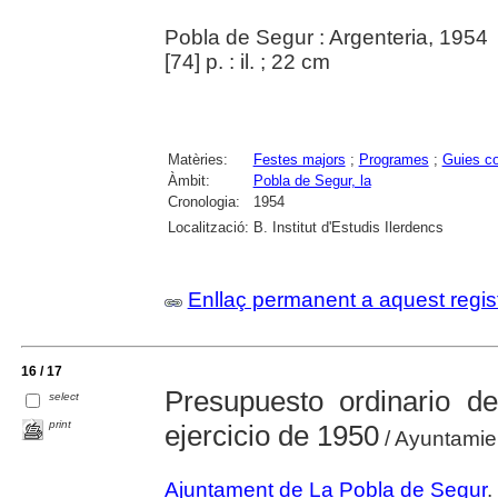
Pobla de Segur : Argenteria, 1954
[74] p. : il. ; 22 cm
Matèries:
Festes majors
;
Programes
;
Guies c
Àmbit:
Pobla de Segur, la
Cronologia:
1954
Localització:
B. Institut d'Estudis Ilerdencs
Enllaç permanent a aquest regis
16 / 17
Presupuesto ordinario d
select
print
ejercicio de 1950
/ Ayuntamie
Ajuntament de La Pobla de Segur
.