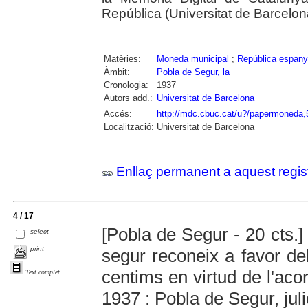
República (Universitat de Barcelon
Matèries:
Moneda municipal
;
República espanyo
Àmbit:
Pobla de Segur, la
Cronologia:
1937
Autors add.:
Universitat de Barcelona
Accés:
http://mdc.cbuc.cat/u?/papermoneda,
Localització:
Universitat de Barcelona
Enllaç permanent a aquest regis
4 / 17
[Pobla de Segur - 20 cts.]
select
print
segur reconeix a favor del
centims en virtud de l'acor
Text complet
1937 : Pobla de Segur, jul