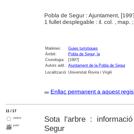
Pobla de Segur : Ajuntament, [199
1 fullet desplegable : il. col. , map.
Matèries:
Guies turístiques
Àmbit:
Pobla de Segur, la
Cronologia:
[199?]
Autors add.:
Ajuntament de la Pobla de Segur
Localització:
Universitat Rovira i Virgili
Enllaç permanent a aquest regis
11 / 17
Sota l'arbre : informac
select
print
Segur