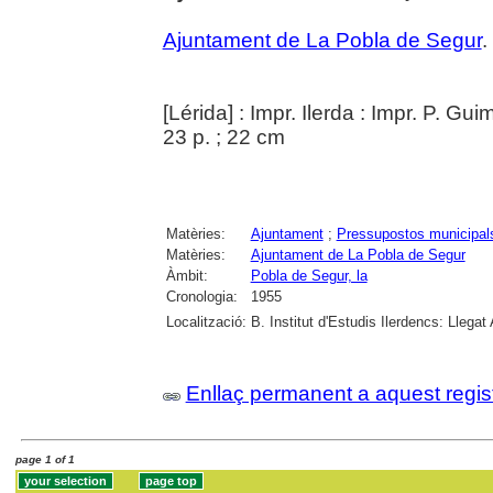
Ajuntament de La Pobla de Segur
.
[Lérida] : Impr. Ilerda : Impr. P. Gu
23 p. ; 22 cm
Matèries:
Ajuntament
;
Pressupostos municipal
Matèries:
Ajuntament de La Pobla de Segur
Àmbit:
Pobla de Segur, la
Cronologia:
1955
Localització:
B. Institut d'Estudis Ilerdencs: Llegat
Enllaç permanent a aquest regis
page 1 of 1