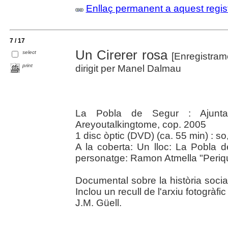
Enllaç permanent a aquest regis
7 / 17
Un Cirerer rosa
select
[Enregistram
print
dirigit per Manel Dalmau
La Pobla de Segur : Ajunt
Areyoutalkingtome, cop. 2005
1 disc òptic (DVD) (ca. 55 min) : so,
A la coberta: Un lloc: La Pobla 
personatge: Ramon Atmella "Periqu
Documental sobre la història soci
Inclou un recull de l'arxiu fotogràf
J.M. Güell.