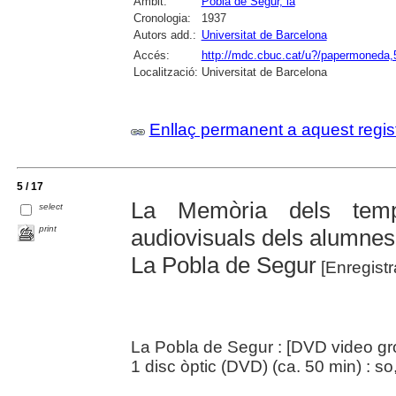
Àmbit:
Pobla de Segur, la
Cronologia:
1937
Autors add.:
Universitat de Barcelona
Accés:
http://mdc.cbuc.cat/u?/papermoneda,
Localització:
Universitat de Barcelona
Enllaç permanent a aquest regis
5 / 17
La Memòria dels temp
select
print
audiovisuals dels alumnes 
La Pobla de Segur
[Enregistr
La Pobla de Segur : [DVD video gr
1 disc òptic (DVD) (ca. 50 min) : so,