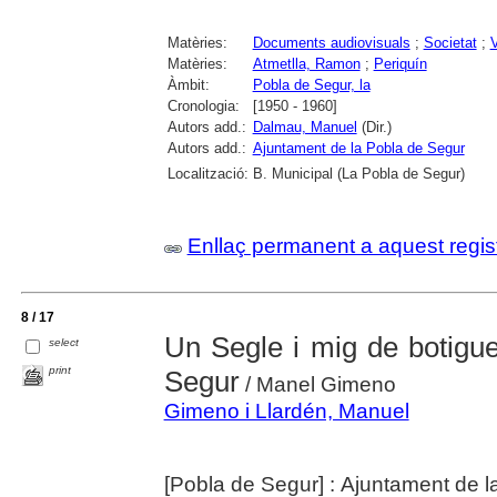
Matèries:
Documents audiovisuals
;
Societat
;
V
Matèries:
Atmetlla, Ramon
;
Periquín
Àmbit:
Pobla de Segur, la
Cronologia:
[1950 - 1960]
Autors add.:
Dalmau, Manuel
(Dir.)
Autors add.:
Ajuntament de la Pobla de Segur
Localització:
B. Municipal (La Pobla de Segur)
Enllaç permanent a aquest regis
8 / 17
Un Segle i mig de botigue
select
print
Segur
/ Manel Gimeno
Gimeno i Llardén, Manuel
[Pobla de Segur] : Ajuntament de l