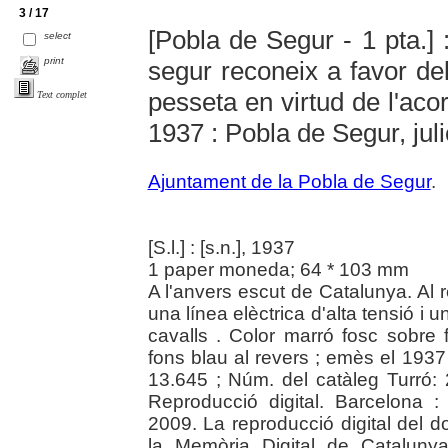
3 / 17
[Pobla de Segur - 1 pta.] 
select
print
segur reconeix a favor del
pesseta en virtud de l'acor
Text complet
1937 : Pobla de Segur, jul
Ajuntament de la Pobla de Segur
.
[S.l.] : [s.n.], 1937
1 paper moneda; 64 * 103 mm
A l'anvers escut de Catalunya. Al 
una línea elèctrica d'alta tensió i
cavalls . Color marró fosc sobre 
fons blau al revers ; emès el 1937
13.645 ; Núm. del catàleg Turró: 
Reproducció digital. Barcelona : 
2009. La reproducció digital del d
la Memòria Digital de Cataluny