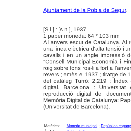
Ajuntament de la Pobla de Segur
.
[S.l.] : [s.n.], 1937
1 paper moneda; 64 * 103 mm
A l'anvers escut de Catalunya. Al 
una línea elèctrica d'alta tensió i
cavalls i en un angle impressió d
"Consell Municipal-Economia i Fi
roig sobre fons ros-lila fort a l'anv
revers ; emès el 1937 ; tiratge de
del catàleg Turró: 2.219 ; Índex
digital. Barcelona : Universita
reproducció digital del documen
Memòria Digital de Catalunya: Pap
(Universitat de Barcelona).
Matèries:
Moneda municipal
;
República espanyo