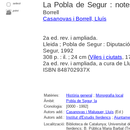
La Pobla de Segur : note
select
print
Borrell
Casanovas i Borrell, Lluís
2a ed. rev. i ampliada.
Lleida ; Pobla de Segur : Diputaci
Segur, 1992
308 p. : il. ; 24 cm (
Viles i ciutats
, 1
2a ed. rev. i ampliada, a cura de L
ISBN 848702937X
Matèries:
Història general
;
Monografia local
Àmbit:
Pobla de Segur, la
Cronologia:
[0000 - 1992]
Autors add.:
Casanovas i Maluquer, Lluís
(Ed.)
Autors add.:
Institut d'Estudis Ilerdencs
;
Ajuntame
Localització:
Biblioteca de Catalunya; Universitat d
Ilerdencs; B. Pública Maria Barbal (T