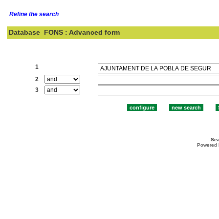
Refine the search
Database
FONS : Advanced form
Search:
1
2
3
Sea
Powered