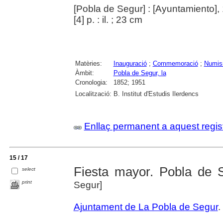
[Pobla de Segur] : [Ayuntamiento],
[4] p. : il. ; 23 cm
Matèries:
Inauguració
;
Commemoració
;
Numis
Àmbit:
Pobla de Segur, la
Cronologia:
1852; 1951
Localització:
B. Institut d'Estudis Ilerdencs
Enllaç permanent a aquest regis
15 / 17
Fiesta mayor. Pobla de 
select
print
Segur]
Ajuntament de La Pobla de Segur
.