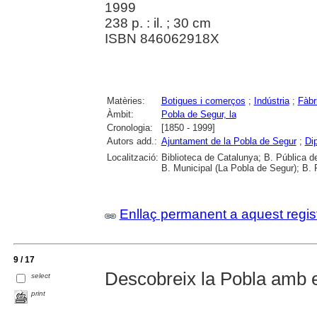
1999
238 p. : il. ; 30 cm
ISBN 846062918X
Matèries:
Botigues i comerços
;
Indústria
;
Fàbr
Àmbit:
Pobla de Segur, la
Cronologia:
[1850 - 1999]
Autors add.:
Ajuntament de la Pobla de Segur
;
Dip
Localització:
Biblioteca de Catalunya; B. Pública de
B. Municipal (La Pobla de Segur); B. 
Enllaç permanent a aquest regis
9 / 17
Descobreix la Pobla amb el 
select
print