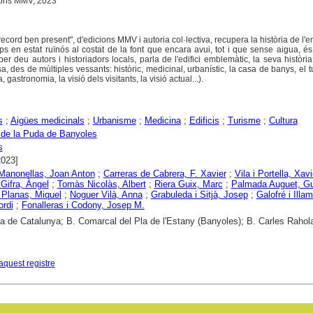
cions MMV, 2023
record ben present", d'edicions MMV i autoria col·lectiva, recupera la història de l'
ps en estat ruïnós al costat de la font que encara avui, tot i que sense aigua, é
 per deu autors i historiadors locals, parla de l'edifici emblemàtic, la seva història
a, des de múltiples vessants: històric, medicinal, urbanístic, la casa de banys, el tur
gastronomia, la visió dels visitants, la visió actual...).
s
;
Aigües medicinals
;
Urbanisme
;
Medicina
;
Edificis
;
Turisme
;
Cultura
 de la Puda de Banyoles
s
2023]
Manonellas, Joan Anton
;
Carreras de Cabrera, F. Xavier
;
Vila i Portella, Xavi
 Gifra, Àngel
;
Tomàs Nicolàs, Albert
;
Riera Guix, Marc
;
Palmada Auguet, G
 Planas, Miquel
;
Noguer Vilà, Anna
;
Grabuleda i Sitjà, Josep
;
Galofré i Illam
ordi
;
Fonalleras i Codony, Josep M.
ca de Catalunya; B. Comarcal del Pla de l'Estany (Banyoles); B. Carles Rahol
aquest registre