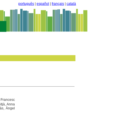
português
|
español
|
français
|
català
, Francesc
itjà, Anna
às, Àngel