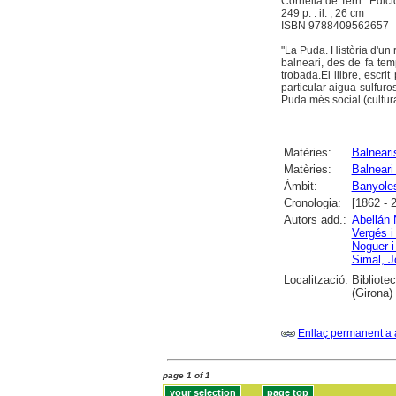
Cornellà de Terri : Edi
249 p. : il. ; 26 cm
ISBN 9788409562657
"La Puda. Història d'un 
balneari, des de fa tem
trobada.El llibre, escrit
particular aigua sulfuros
Puda més social (cultura, 
Matèries:
Balneari
Matèries:
Balneari
Àmbit:
Banyole
Cronologia:
[1862 - 
Autors add.:
Abellán 
Vergés i
Noguer i
Simal, J
Localització:
Bibliote
(Girona)
Enllaç permanent a 
page 1 of 1