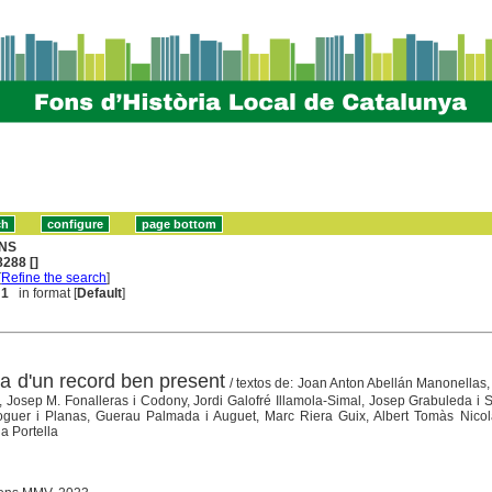
NS
288 []
[
Refine the search
]
 1
in format [
Default
]
ia d'un record ben present
/ textos de: Joan Anton Abellán Manonellas
 Josep M. Fonalleras i Codony, Jordi Galofré Illamola-Simal, Josep Grabuleda i S
oguer i Planas, Guerau Palmada i Auguet, Marc Riera Guix, Albert Tomàs Nicol
la Portella