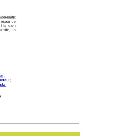
emblemàtic
s espai de
 i la seva
ístic, i la
er
;
uerau
;
ola-
a