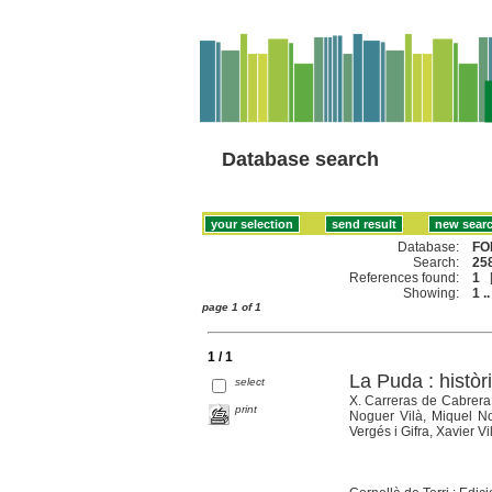
Database search
Database:
FO
Search:
258
References found:
1
Showing:
1 ..
page 1 of 1
1 / 1
La Puda : històr
select
X. Carreras de Cabrera,
print
Noguer Vilà, Miquel N
Vergés i Gifra, Xavier Vi