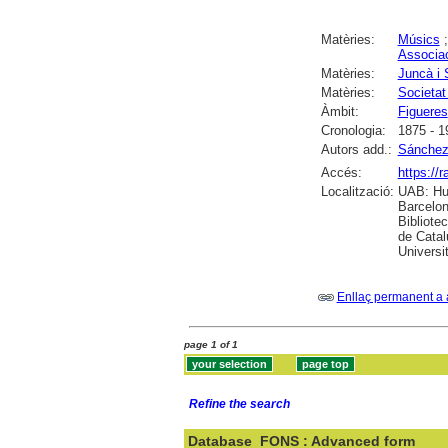
Matèries:
Músics
Associac
Matèries:
Juncà i 
Matèries:
Societat
Àmbit:
Figueres
Cronologia:
1875 - 1
Autors add.:
Sánchez
Accés:
https://
Localització:
UAB: Hum
Barcelon
Bibliote
de Catal
Universi
Enllaç permanent a 
page 1 of 1
Refine the search
Database
FONS : Advanced form