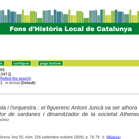
NS
347 []
[
Refine the search
]
 1
in format [
Default
]
la i l'orquestra : el figuerenc Antoni Juncà va ser alhora
itor de sardanes i dinamitzador de la societat Athene
nchez
Girona. Any 55, núm. 256 (setembre-octubre 2009), p. 76-79 : il. (
Música
)