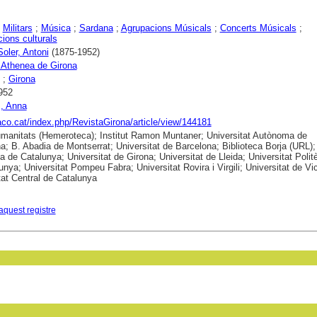
;
Militars
;
Música
;
Sardana
;
Agrupacions Músicals
;
Concerts Músicals
;
ions culturals
Soler, Antoni
(1875-1952)
 Athenea de Girona
;
Girona
952
, Anna
raco.cat/index.php/RevistaGirona/article/view/144181
anitats (Hemeroteca); Institut Ramon Muntaner; Universitat Autònoma de
a; B. Abadia de Montserrat; Universitat de Barcelona; Biblioteca Borja (URL);
ca de Catalunya; Universitat de Girona; Universitat de Lleida; Universitat Polit
unya; Universitat Pompeu Fabra; Universitat Rovira i Virgili; Universitat de Vic
tat Central de Catalunya
aquest registre