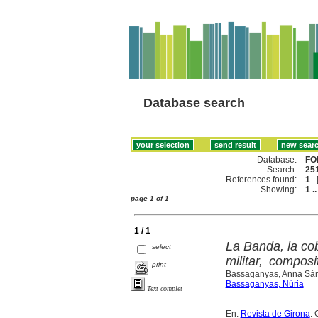
Database search
Database:
FO
Search:
251
References found:
1
Showing:
1 ..
page 1 of 1
1 / 1
La Banda, la cob
select
militar, compos
print
Bassaganyas, Anna Sà
Bassaganyas, Núria
Text complet
En:
Revista de Girona
. 