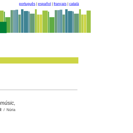
português
|
español
|
français
|
català
 músic,
a
/ Núria