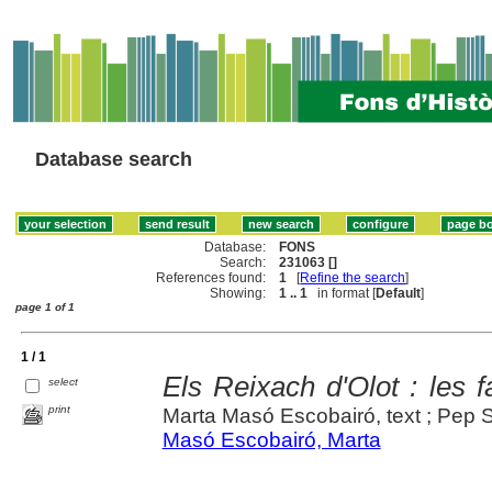
Database search
Database:
FONS
Search:
231063 []
References found:
1
[
Refine the search
]
Showing:
1 .. 1
in format [
Default
]
page 1 of 1
1 / 1
Els Reixach d'Olot : les
select
print
Marta Masó Escobairó, text ; Pep S
Masó Escobairó, Marta