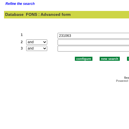
Refine the search
Database
FONS : Advanced form
Search:
1
2
3
Sea
Powered