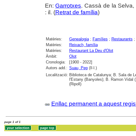
En:
Garrotxes
. Cassà de la Selva,
: il. (
Retrat de família
)
Matèries:
Genealogia
;
Famílies
;
Restaurants
Matèries:
Reixach, família
Matèries:
Restaurant La Deu d'Olot
Àmbit:
Olot
Cronologia:
[1900 - 2022]
Autors add.:
Suau, Pep
(Il·l.)
Localització:
Biblioteca de Catalunya; B. Sala de L
l'Estany (Banyoles); B. Ramon Vidal (
(Ripoll)
Enllaç permanent a aquest regis
page 1 of 1