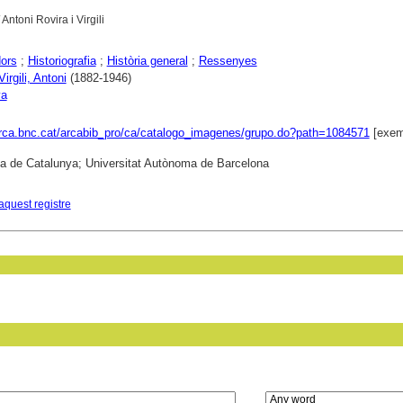
 Antoni Rovira i Virgili
dors
;
Historiografia
;
Història general
;
Ressenyes
Virgili, Antoni
(1882-1946)
ya
arca.bnc.cat/arcabib_pro/ca/catalogo_imagenes/grupo.do?path=1084571
[exem
ca de Catalunya; Universitat Autònoma de Barcelona
aquest registre
in field: