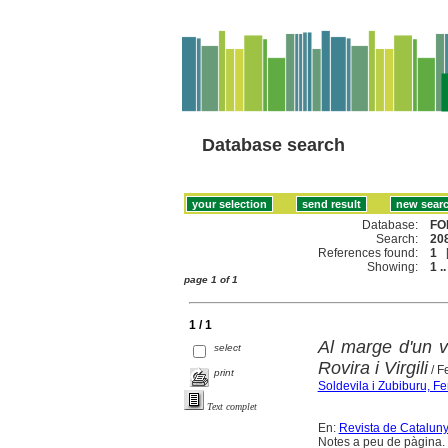
Database search
Database:
FO
Search:
208
References found:
1
Showing:
1 ..
page 1 of 1
1 / 1
Al marge d'un vo
select
Rovira i Virgili
/ F
print
Soldevila i Zubiburu, Fe
Text complet
En:
Revista de Catalun
Notes a peu de pàgina.