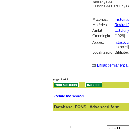
Ressenya de:
. Història de Catalunya /
Matèries:
Historia
Matèries:
Rovira i 
Àmbit:
Catalun
Cronologia:
[1926]
Accés:
https://
complet]
Localització:
Bibliote
Enllaç permanent a 
page 1 of 1
Refine the search
Database
FONS : Advanced form
Search:
1