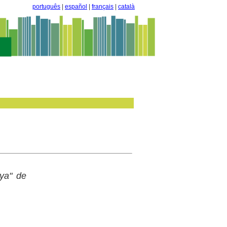
português
|
español
|
français
|
català
nya" de