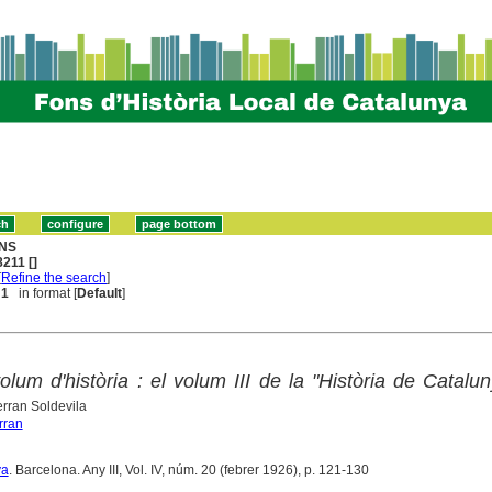
NS
211 []
[
Refine the search
]
 1
in format [
Default
]
lum d'història : el volum III de la "Història de Catalu
erran Soldevila
rran
ya
. Barcelona. Any III, Vol. IV, núm. 20 (febrer 1926), p. 121-130