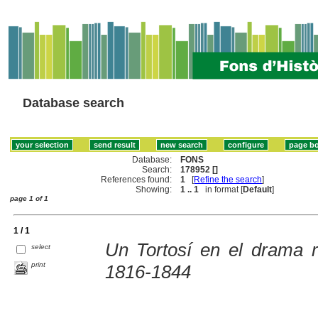
Database search
Database:
FONS
Search:
178952 []
References found:
1
[
Refine the search
]
Showing:
1 .. 1
in format [
Default
]
page 1 of 1
1 / 1
Un Tortosí en el drama 
select
print
1816-1844