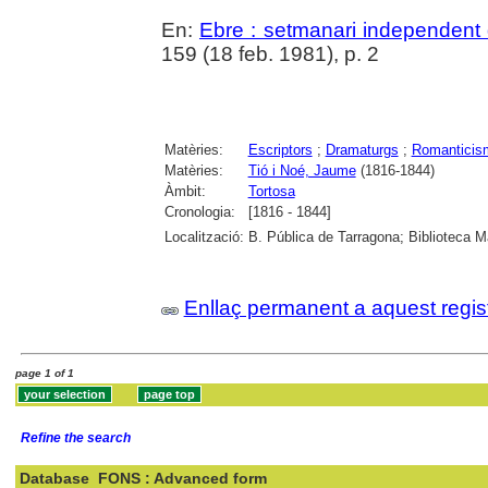
En:
Ebre : setmanari independent 
159 (18 feb. 1981), p. 2
Matèries:
Escriptors
;
Dramaturgs
;
Romanticis
Matèries:
Tió i Noé, Jaume
(1816-1844)
Àmbit:
Tortosa
Cronologia:
[1816 - 1844]
Localització:
B. Pública de Tarragona; Biblioteca M
Enllaç permanent a aquest regis
page 1 of 1
Refine the search
Database
FONS : Advanced form