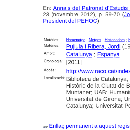
En:
Annals del Patronat d'Estudis 
23 (novembre 2012), p. 59-70 (
Jo
President del PEHOC
)
Matèries:
Homenatge
;
Metges
;
Historiadors
;
H
Matèries:
Pujiula i Ribera, Jordi
(19
Àmbit:
Catalunya
;
Espanya
Cronologia:
[2011]
Accés:
http://www.raco.cat/ind
Localització:
Biblioteca de Catalunya;
Històric de la Ciutat de 
Muntaner; UAB: Humanita
Universitat de Girona; Un
Catalunya; Universitat Po
Enllaç permanent a aquest regis