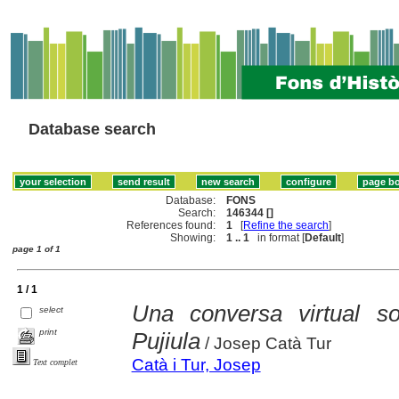
Database search
Database:
FONS
Search:
146344 []
References found:
1
[
Refine the search
]
Showing:
1 .. 1
in format [
Default
]
page 1 of 1
1 / 1
Una conversa virtual s
select
print
Pujiula
/ Josep Catà Tur
Catà i Tur, Josep
Text complet