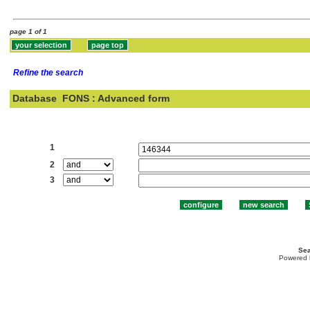
page 1 of 1
Refine the search
Database
FONS : Advanced form
Search:
1
2
3
Sea
Powered