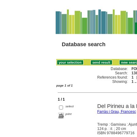
Database search
Database:
FO
Search:
138
References found:
1
Showing:
1 ..
page 1 of 1
1 / 1
Del Pirineu a la
select
Farràs i Grau, Francesc
print
Tremp : Garniseu : Ajun
124 p. : il. ; 20 cm
ISBN 9788496779716