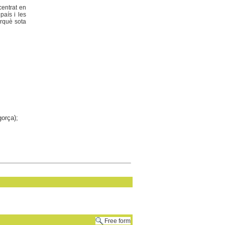
centrat en
país i les
erquè sota
gorça);
Free form