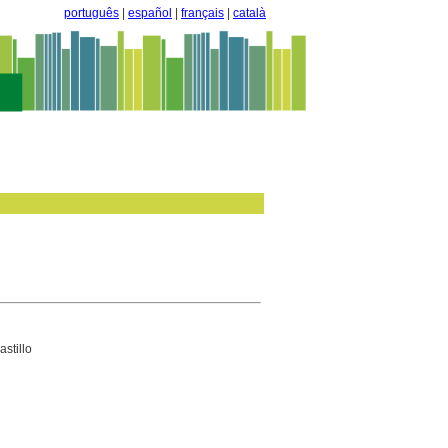
português
|
español
|
français
|
català
stillo