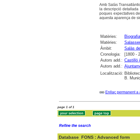
Amb Salàs Transatlàntic 
la descripció detallada 
poques expectatives de m
aquesta aparença de simp
Matèries:
Biografi
Matèries:
Salasse
Àmbit:
Salàs de
Cronologia:
[1800 - 
Autors add.:
Castilló
Autors add.:
Ajuntame
Localització:
Bibliote
B. Munic
Enllaç permanent a 
page 1 of 1
Refine the search
Database
FONS : Advanced form