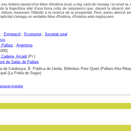
ens trobem davant d'un llibre d'història local, a mig camí de l'assaig i la novel·la, 
de la trajectòria vital d'una bona colla de salassencs que, davant la situació del 
illora, travessen l'Atlàntic a la recerca de la prosperitat. Però, pareu atenció p
licitat s'amaga un veritable llibre d'història, d'història amb majúscules.
a
;
Emigració
;
Economia
;
Societat rural
ncs
 Pallars
;
Argentina
2000]
 i Cadena, Arcadi
(Pr.)
nt de Salàs de Pallars
ca de Catalunya; B. Pública de Lleida; Bibliobús Pere Quart (Pallars-Alta Riba
ipal (La Pobla de Segur)
aquest registre