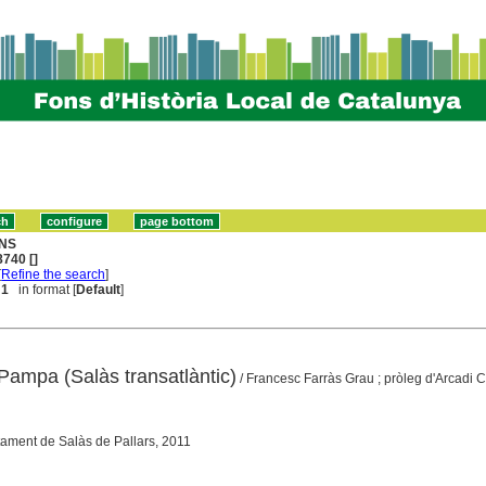
NS
740 []
[
Refine the search
]
 1
in format [
Default
]
 Pampa (Salàs transatlàntic)
/ Francesc Farràs Grau ; pròleg d'Arcadi Ca
tament de Salàs de Pallars, 2011