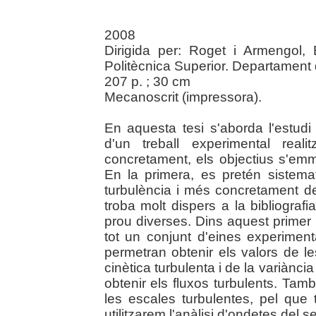
2008
Dirigida per: Roget i Armengol, 
Politècnica Superior. Departament 
207 p. ; 30 cm
Mecanoscrit (impressora).
En aquesta tesi s'aborda l'estudi 
d'un treball experimental real
concretament, els objectius s'em
En la primera, es pretén sistemat
turbulència i més concretament de
troba molt dispers a la bibliograf
prou diverses. Dins aquest primer 
tot un conjunt d'eines experime
permetran obtenir els valors de le
cinètica turbulenta i de la variànc
obtenir els fluxos turbulents. Tam
les escales turbulentes, pel que
utilitzarem l'anàlisi d'ondetes del 