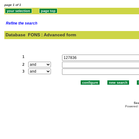
page 1 of 1
Refine the search
Database
FONS : Advanced form
Search:
1
2
3
Sea
Powered