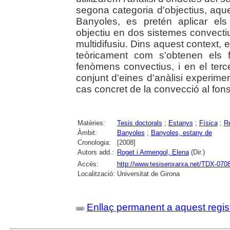
segona categoria d'objectius, aque
Banyoles, es pretén aplicar el
objectiu en dos sistemes convectius,
multidifusiu. Dins aquest context, 
teòricament com s'obtenen els fl
fenòmens convectius, i en el terce
conjunt d'eines d'anàlisi experimen
cas concret de la convecció al fon
Matèries:
Tesis doctorals
;
Estanys
;
Física
;
Re
Àmbit:
Banyoles
;
Banyoles, estany de
Cronologia:
[2008]
Autors add.:
Roget i Armengol, Elena
(Dir.)
Accés:
http://www.tesisenxarxa.net/TDX-070
Localització:
Universitat de Girona
Enllaç permanent a aquest regis