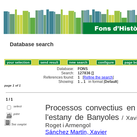
Database search
Database:
FONS
Search:
127836 []
References found:
1
[
Refine the search
]
Showing:
1 .. 1
in format [
Default
]
page 1 of 1
1 / 1
Processos convectius en 
select
print
l'estany de Banyoles
/ Xavi
Roget i Armengol
Text complet
Sánchez Martín, Xavier