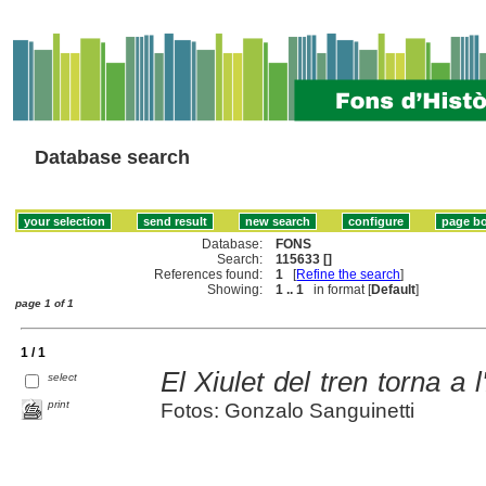
Database search
Database:
FONS
Search:
115633 []
References found:
1
[
Refine the search
]
Showing:
1 .. 1
in format [
Default
]
page 1 of 1
1 / 1
El Xiulet del tren torna a 
select
print
Fotos: Gonzalo Sanguinetti