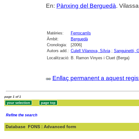
En:
Pànxing del Berguedà
. Vilass
Matèries:
Ferrocarrils
Àmbit:
Berguedà
Cronologia:
[2006]
Autors add.:
Culell Vilanova, Sílvia
;
Sanguinetti, 
Localització:
B. Ramon Vinyes i Cluet (Berga)
Enllaç permanent a aquest regis
page 1 of 1
Refine the search
Database
FONS : Advanced form