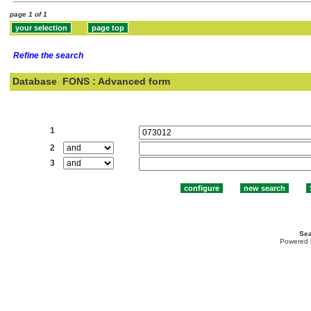
page 1 of 1
Refine the search
Database
FONS : Advanced form
Search:
1
2
3
Sea
Powered