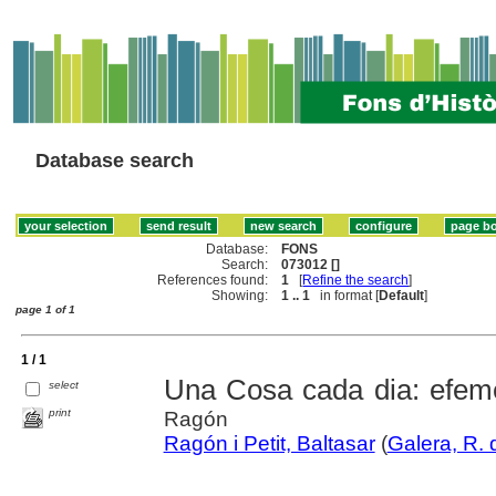
Database search
Database:
FONS
Search:
073012 []
References found:
1
[
Refine the search
]
Showing:
1 .. 1
in format [
Default
]
page 1 of 1
1 / 1
Una Cosa cada dia: efem
select
print
Ragón
Ragón i Petit, Baltasar
(
Galera, R. 