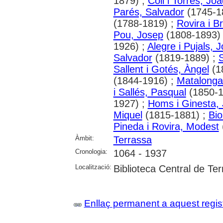
1879) ;
Coll i Torres, Jo
Parés, Salvador
(1745-1
(1788-1819) ;
Rovira i B
Pou, Josep
(1808-1893)
1926) ;
Alegre i Pujals, 
Salvador
(1819-1889) ;
Sallent i Gotés, Àngel
(1
(1844-1916) ;
Matalonga
i Sallés, Pasqual
(1850-1
1927) ;
Homs i Ginesta,
Miquel
(1815-1881) ;
Bio
Pineda i Rovira, Modest
Àmbit:
Terrassa
Cronologia:
1064 - 1937
Localització:
Biblioteca Central de Te
Enllaç permanent a aquest regis