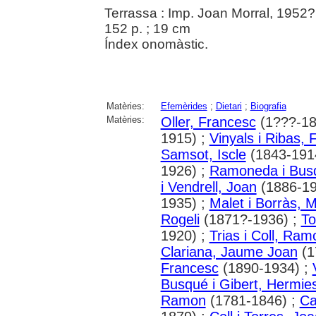
Terrassa : Imp. Joan Morral, 1952?
152 p. ; 19 cm
Índex onomàstic.
Matèries:
Efemèrides
;
Dietari
;
Biografia
Matèries:
Oller, Francesc
(1???-18
1915) ;
Vinyals i Ribas,
Samsot, Iscle
(1843-191
1926) ;
Ramoneda i Busq
i Vendrell, Joan
(1886-19
1935) ;
Malet i Borràs, 
Rogeli
(1871?-1936) ;
To
1920) ;
Trias i Coll, Ram
Clariana, Jaume Joan
(1
Francesc
(1890-1934) ;
Busqué i Gibert, Hermie
Ramon
(1781-1846) ;
Ca